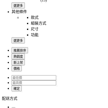
(13)
選更多
其他條件
款式
組裝方式
尺寸
功能
選更多
推薦排序
熱銷度
新上架
價格
確定
配送方式