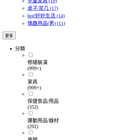
兒童家具
(19)
桌子/茶几
(17)
hoi!好好生活
(14)
情趣用品(男)
(11)
更多
分類
修繕裝潢
(999+)
家具
(999+)
保健食品/用品
(352)
運動用品/器材
(292)
車類