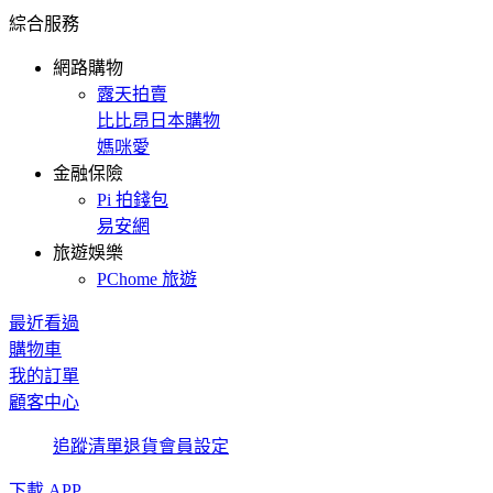
綜合服務
網路購物
露天拍賣
比比昂日本購物
媽咪愛
金融保險
Pi 拍錢包
易安網
旅遊娛樂
PChome 旅遊
最近看過
購物車
我的訂單
顧客中心
追蹤清單
退貨
會員設定
下載 APP