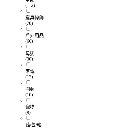
(112)
寢具傢飾
(78)
戶外用品
(60)
母嬰
(30)
家電
(12)
園藝
(10)
寵物
(8)
鞋/包/箱