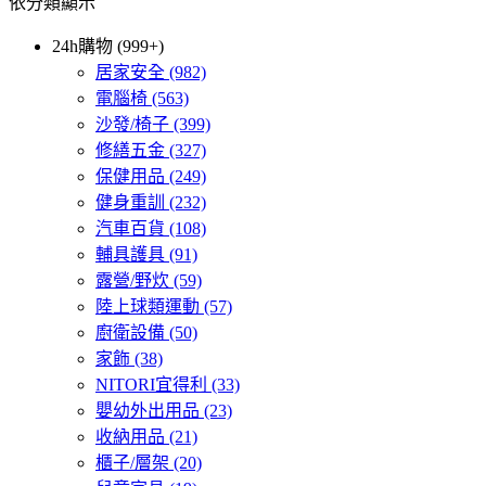
依分類顯示
24h購物 (999+)
居家安全
(982)
電腦椅
(563)
沙發/椅子
(399)
修繕五金
(327)
保健用品
(249)
健身重訓
(232)
汽車百貨
(108)
輔具護具
(91)
露營/野炊
(59)
陸上球類運動
(57)
廚衛設備
(50)
家飾
(38)
NITORI宜得利
(33)
嬰幼外出用品
(23)
收納用品
(21)
櫃子/層架
(20)