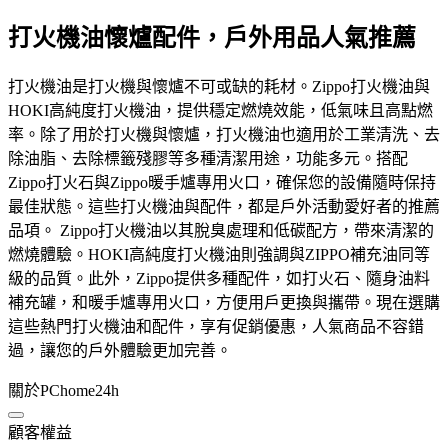
打火機油懷爐配件，戶外用品人氣推薦
打火機油是打火機與懷爐不可或缺的耗材。Zippo打火機油與
HOKI高純度打火機油，提供穩定燃燒效能，低氣味且高點燃
率。除了用於打火機與懷爐，打火機油也適用於工業清洗、去
除油脂、去除標籤殘膠等多種清潔用途，功能多元。搭配
Zippo打火石與Zippo暖手爐專用火口，確保您的設備隨時保持
最佳狀態。這些打火機油與配件，都是戶外活動愛好者的推薦
品項。 Zippo打火機油以其脫臭處理和低碳配方，帶來清潔的
燃燒體驗。HOKI高純度打火機油則強調與ZIPPO補充油同等
級的品質。此外，Zippo提供多種配件，如打火石、隨身油料
補充罐，和暖手爐專用火口，方便用戶更換與攜帶。現在選購
這些熱門打火機油和配件，享有促銷優惠，人氣商品不容錯
過，讓您的戶外體驗更加完善。
關於PChome24h
顧客權益