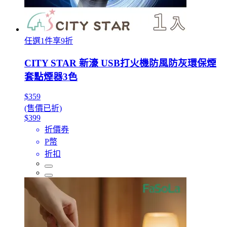
任選1件享9折
CITY STAR 新濠 USB打火機防風防灰環保煙
套點煙器3色
$359
(售價已折)
$399
折價券
P幣
折扣