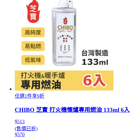
任選1件享9折
CHIBO 芝寶 打火機懷爐專用燃油 133ml 6入
$513
(售價已折)
$570