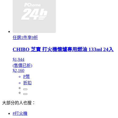
任選1件享9折
CHIBO 芝寶 打火機懷爐專用燃油 133ml 24入
$1,944
(售價已折)
$2,160
P幣
折扣
大部分的人也搜：
#打火機