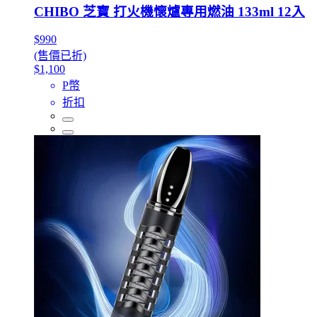
CHIBO 芝寶 打火機懷爐專用燃油 133ml 12入
$990
(售價已折)
$1,100
P幣
折扣