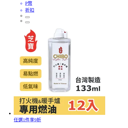
P幣
折扣
任選1件享9折