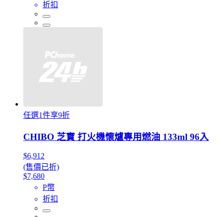
折扣
任選1件享9折
CHIBO 芝寶 打火機懷爐專用燃油 133ml 96入
$6,912
(售價已折)
$7,680
P幣
折扣