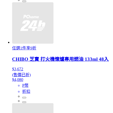
任選1件享9折
CHIBO 芝寶 打火機懷爐專用燃油 133ml 48入
$3,672
(售價已折)
$4,080
P幣
折扣