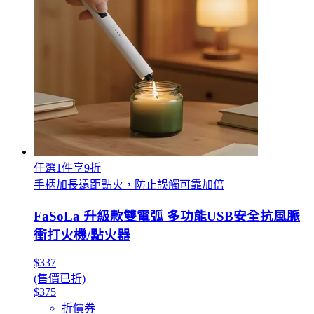
任選1件享9折
手柄加長遠距點火，防止誤觸可靠加倍
FaSoLa 升級款雙電弧 多功能USB安全抗風脈
衝打火機/點火器
$337
(售價已折)
$375
折價券