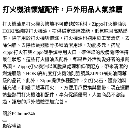
打火機油懷爐配件，戶外用品人氣推薦
打火機油是打火機與懷爐不可或缺的耗材。Zippo打火機油與
HOKI高純度打火機油，提供穩定燃燒效能，低氣味且高點燃
率。除了用於打火機與懷爐，打火機油也適用於工業清洗、去
除油脂、去除標籤殘膠等多種清潔用途，功能多元。搭配
Zippo打火石與Zippo暖手爐專用火口，確保您的設備隨時保持
最佳狀態。這些打火機油與配件，都是戶外活動愛好者的推薦
品項。 Zippo打火機油以其脫臭處理和低碳配方，帶來清潔的
燃燒體驗。HOKI高純度打火機油則強調與ZIPPO補充油同等
級的品質。此外，Zippo提供多種配件，如打火石、隨身油料
補充罐，和暖手爐專用火口，方便用戶更換與攜帶。現在選購
這些熱門打火機油和配件，享有促銷優惠，人氣商品不容錯
過，讓您的戶外體驗更加完善。
關於PChome24h
顧客權益