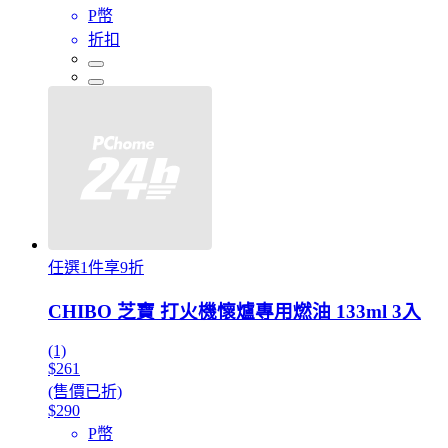
P幣
折扣
任選1件享9折
CHIBO 芝寶 打火機懷爐專用燃油 133ml 3入
(1)
$261
(售價已折)
$290
P幣