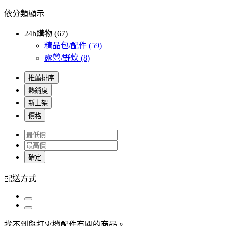
依分類顯示
24h購物 (67)
精品包/配件
(59)
露營/野炊
(8)
推薦排序
熱銷度
新上架
價格
確定
配送方式
找不到與
打火機配件
有關的商品
。