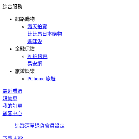
綜合服務
網路購物
露天拍賣
比比昂日本購物
媽咪愛
金融保險
Pi 拍錢包
易安網
旅遊娛樂
PChome 旅遊
最近看過
購物車
我的訂單
顧客中心
追蹤清單
退貨
會員設定
下載 APP