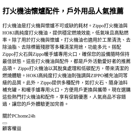
打火機油懷爐配件，戶外用品人氣推薦
打火機油是打火機與懷爐不可或缺的耗材。Zippo打火機油與
HOKI高純度打火機油，提供穩定燃燒效能，低氣味且高點燃
率。除了用於打火機與懷爐，打火機油也適用於工業清洗、去
除油脂、去除標籤殘膠等多種清潔用途，功能多元。搭配
Zippo打火石與Zippo暖手爐專用火口，確保您的設備隨時保持
最佳狀態。這些打火機油與配件，都是戶外活動愛好者的推薦
品項。 Zippo打火機油以其脫臭處理和低碳配方，帶來清潔的
燃燒體驗。HOKI高純度打火機油則強調與ZIPPO補充油同等
級的品質。此外，Zippo提供多種配件，如打火石、隨身油料
補充罐，和暖手爐專用火口，方便用戶更換與攜帶。現在選購
這些熱門打火機油和配件，享有促銷優惠，人氣商品不容錯
過，讓您的戶外體驗更加完善。
關於PChome24h
顧客權益