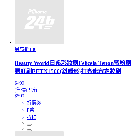
最高折180
Beauty World日系彩妝刷Felicela Tenon蜜粉刷
腮紅刷FETN1500(斜扇形)打亮修容定妝刷
$499
(售價已折)
$599
折價券
P幣
折扣