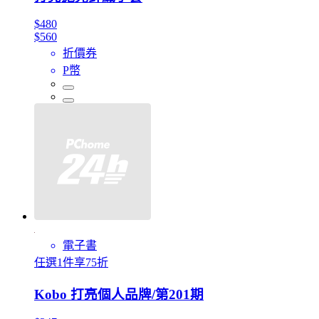
$480
$560
折價券
P幣
電子書
任選1件享75折
Kobo 打亮個人品牌/第201期