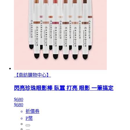
【南紡購物中心】
閃亮珍珠眼影棒 臥蠶 打亮 眼影 一筆搞定
$680
$680
折價券
P幣