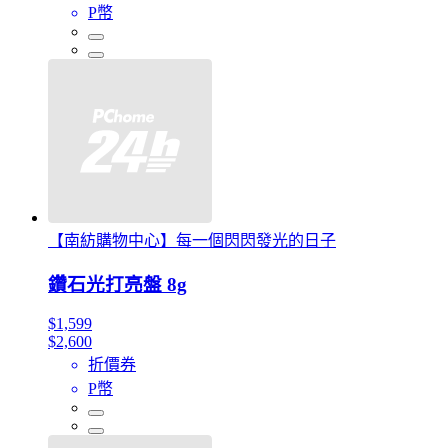
P幣
【南紡購物中心】每一個閃閃發光的日子
鑽石光打亮盤 8g
$1,599
$2,600
折價券
P幣