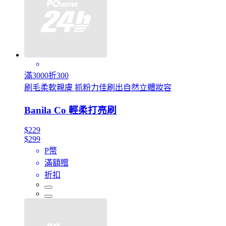
滿3000折300
刷毛柔軟親膚 抓粉力佳刷出自然立體妝容
Banila Co 輕柔打亮刷
$229
$299
P幣
滿額贈
折扣