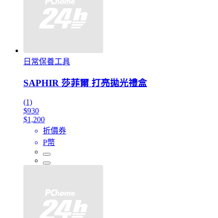
日常保養工具
SAPHIR 莎菲爾 打亮拋光禮盒
(1)
$930
$1,200
折價券
P幣