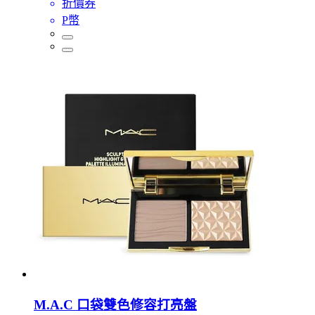
折價券
P幣
M.A.C 口袋雙色修容打亮盤