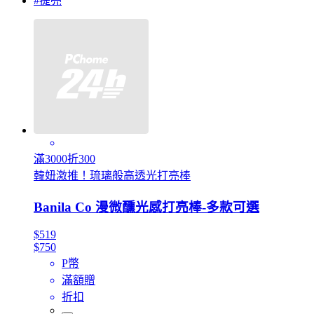
#提亮
滿3000折300
韓妞激推！琉璃般高透光打亮棒
Banila Co 漫微醺光感打亮棒-多款可選
$519
$750
P幣
滿額贈
折扣