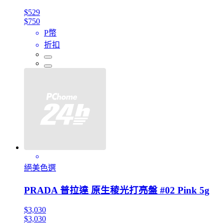
$529
$750
P幣
折扣
絕美色選
PRADA 普拉達 原生稜光打亮盤 #02 Pink 5g
$3,030
$3,030