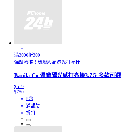
滿3000折300
韓妞激推！琉璃般高透光打亮棒
Banila Co 漫微醺光感打亮棒3.7G-多款可選
$519
$750
P幣
滿額贈
折扣