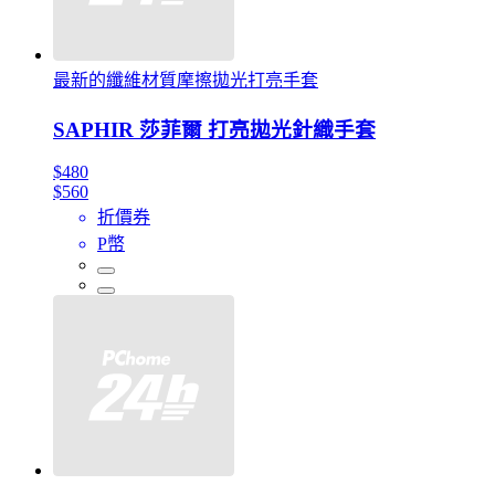
最新的纖維材質摩擦拋光打亮手套
SAPHIR 莎菲爾 打亮拋光針織手套
$480
$560
折價券
P幣