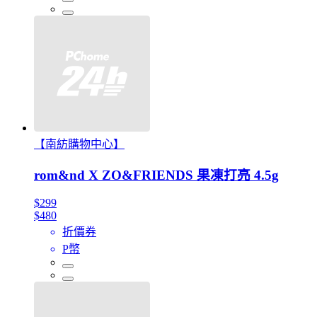
【南紡購物中心】
rom&nd X ZO&FRIENDS 果凍打亮 4.5g
$299
$480
折價券
P幣