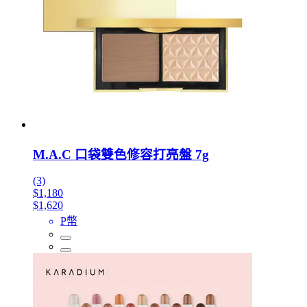
M.A.C 口袋雙色修容打亮盤 7g
(3)
$1,180
$1,620
P幣