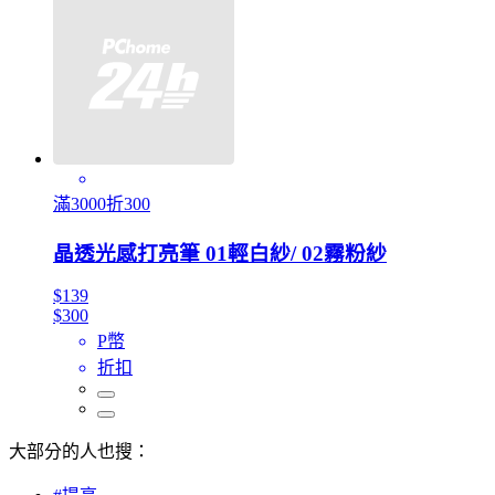
滿3000折300
晶透光感打亮筆 01輕白紗/ 02霧粉紗
$139
$300
P幣
折扣
大部分的人也搜：