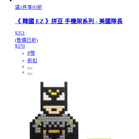
滿1件享95折
《 韓國 EZ 》拼豆 手機架系列 - 美國隊長
$351
(售價已折)
$370
P幣
折扣