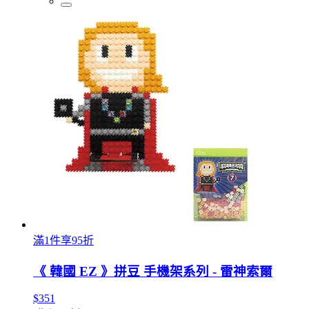
滿1件享95折
《 韓國 EZ 》拼豆 手機架系列 - 雷神索爾
$351