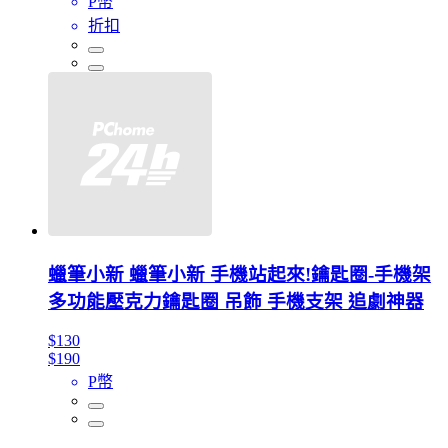
P幣
折扣
蠟筆小新 蠟筆小新 手機站起來!鑰匙圈-手機架
多功能壓克力鑰匙圈 吊飾 手機支架 追劇神器
$130
$190
P幣