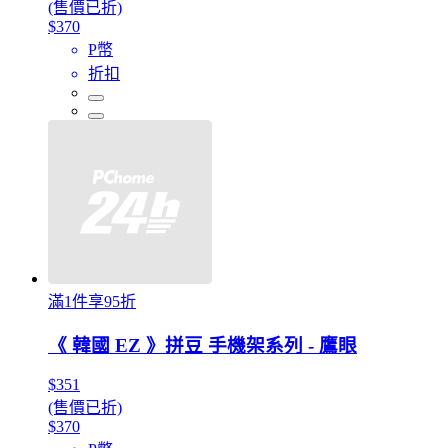
(售價已折)
$370
P幣
折扣
滿1件享95折
《 韓國 EZ 》拼豆 手機架系列 - 鷹眼
$351
(售價已折)
$370