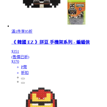
滿1件享95折
《 韓國 EZ 》拼豆 手機架系列 - 蝙蝠俠
$351
(售價已折)
$370
P幣
折扣