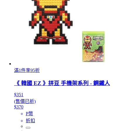
滿1件享95折
《 韓國 EZ 》拼豆 手機架系列 - 鋼鐵人
$351
(售價已折)
$370
P幣
折扣