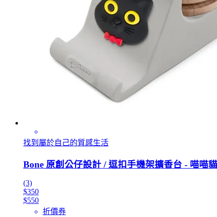
找到屬於自己的質感生活
Bone 原創公仔設計 / 逗扣手機架擴香台 - 喵喵貓
(3)
$350
$550
折價券