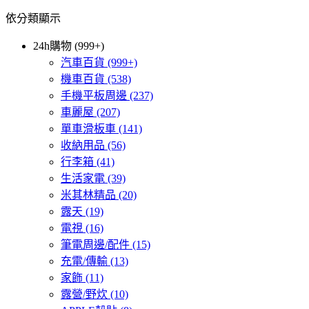
依分類顯示
24h購物 (999+)
汽車百貨
(999+)
機車百貨
(538)
手機平板周邊
(237)
車麗屋
(207)
單車滑板車
(141)
收納用品
(56)
行李箱
(41)
生活家電
(39)
米其林精品
(20)
露天
(19)
電視
(16)
筆電周邊/配件
(15)
充電/傳輸
(13)
家飾
(11)
露營/野炊
(10)