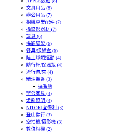
APPLE殼貼
(8)
文具用品
(8)
辦公用品
(7)
相機專業配件
(7)
攝錄影器材
(7)
玩具
(6)
攝影腳架
(6)
餐具/保鮮盒
(6)
陸上球類運動
(4)
隨行杯/保溫瓶
(4)
流行包/夾
(4)
精油擴香
(3)
擴香瓶
辦公家具
(3)
燈飾照明
(3)
NITORI宜得利
(3)
登山健行
(3)
空拍機/攝影機
(3)
數位相機
(2)