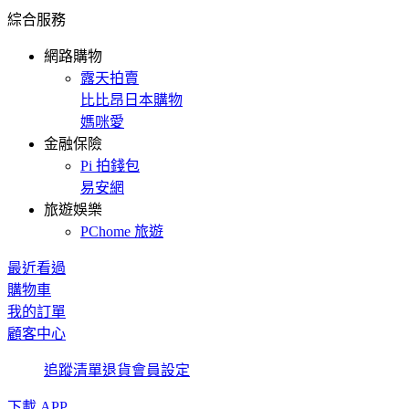
綜合服務
網路購物
露天拍賣
比比昂日本購物
媽咪愛
金融保險
Pi 拍錢包
易安網
旅遊娛樂
PChome 旅遊
最近看過
購物車
我的訂單
顧客中心
追蹤清單
退貨
會員設定
下載 APP