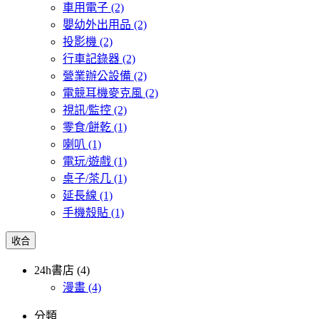
車用電子
(2)
嬰幼外出用品
(2)
投影機
(2)
行車記錄器
(2)
營業辦公設備
(2)
電競耳機麥克風
(2)
視訊/監控
(2)
零食/餅乾
(1)
喇叭
(1)
電玩/遊戲
(1)
桌子/茶几
(1)
延長線
(1)
手機殼貼
(1)
收合
24h書店 (4)
漫畫
(4)
分類