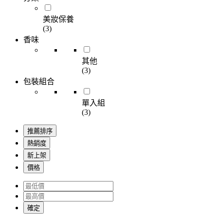
美妝保養
(3)
香味
其他
(3)
包裝組合
單入組
(3)
推薦排序
熱銷度
新上架
價格
確定