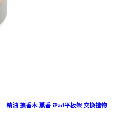
 _ 精油 擴香木 薰香 iPad平板架 交換禮物