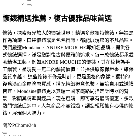
懷錶精選推薦，復古優雅品味首選
懷錶，探索時光旅人的懷錶世界！精選多款獨特懷錶，無論是
作為項鍊、口袋懷錶或是包包掛飾，都能展現您的不凡品味。
我們嚴選Mondaine、ANDRE MOUCHE等知名品牌，提供各
式懷錶選擇，滿足您對復古與優雅的追求。每一款懷錶都承載
著精湛工藝，例如ANDRE MOUCHE的懷錶，其花紋皆為手
工繪製，呈現獨一無二的藝術價值，並提供原廠保證書，確保
品質卓越。 這些懷錶不僅是時計，更是風格的象徵。獨特的
復舊漆面金屬塗層質感，搭配精緻禮盒包裝，無論自用或送禮
皆宜。Mondaine懷錶更以其瑞士國家鐵路局指定計時器的背
景，彰顯其精準與經典。現在選購，即可享有最新優惠，多款
熱門懷錶促銷中，人氣商品不容錯過，讓您輕鬆擁有心儀的懷
錶，展現個人魅力。
關於PChome24h