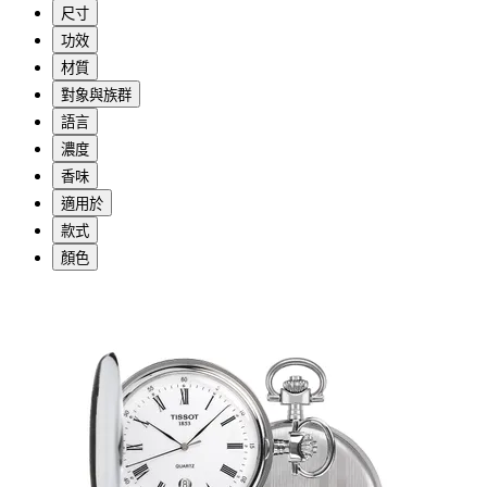
尺寸
功效
材質
對象與族群
語言
濃度
香味
適用於
款式
顏色