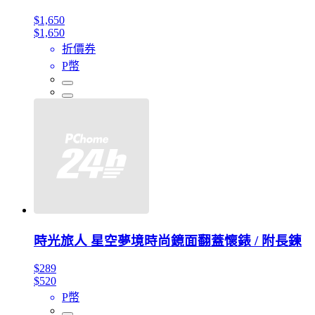
$1,650
$1,650
折價券
P幣
時光旅人 星空夢境時尚鏡面翻蓋懷錶 / 附長鍊
$289
$520
P幣