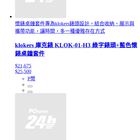
懷錶桌鐘套件專為klokers錶頭設計，結合收納、展示與
攜帶功能，讓時間，多一種優雅存在方式
klokers 庫克錶 KLOK-01-H3 綠字錶頭+藍色懷
錶桌鐘套件
$21,675
$25,500
P幣