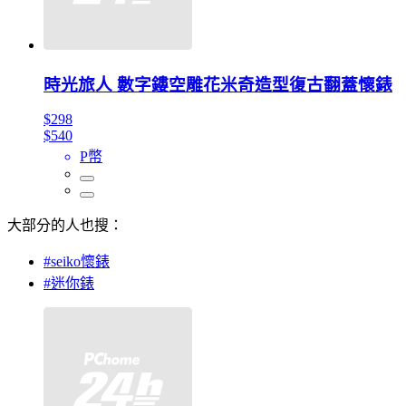
時光旅人 數字鏤空雕花米奇造型復古翻蓋懷錶
$298
$540
P幣
大部分的人也搜：
#seiko懷錶
#迷你錶