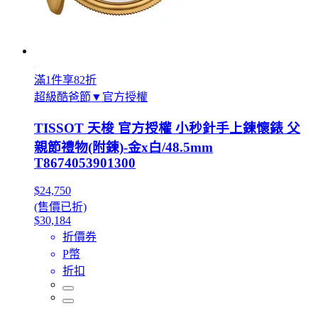
滿1件享82折
超級酷爸節▼官方授權
TISSOT 天梭 官方授權 小秒針手上鍊懷錶 父
親節禮物(附鍊)-金x白/48.5mm
T8674053901300
$24,750
(售價已折)
$30,184
折價券
P幣
折扣