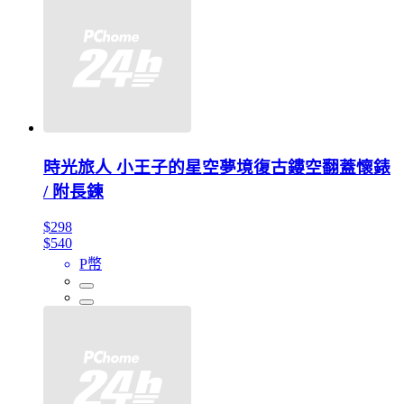
時光旅人 小王子的星空夢境復古鏤空翻蓋懷錶
/ 附長鍊
$298
$540
P幣