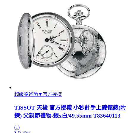
超級酷爸節▼官方授權
TISSOT 天梭 官方授權 小秒針手上鍊懷錶(附
鍊) 父親節禮物-銀x白/49.55mm T83640113
(1)
$27,456