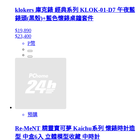
klokers 庫克錶 經典系列 KLOK-01-D7 午夜藍
錶頭(黑殼)+藍色懷錶桌鐘套件
$19,890
$23,400
P幣
預購
Re-MeNT 精靈寶可夢 Kaichu系列 懷錶時計造
型 中盒6入 立體模型收藏 中時計