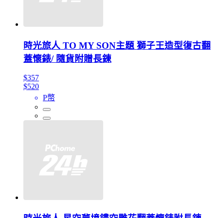
時光旅人 TO MY SON主題 獅子王造型復古翻
蓋懷錶/ 隨貨附贈長鍊
$357
$520
P幣