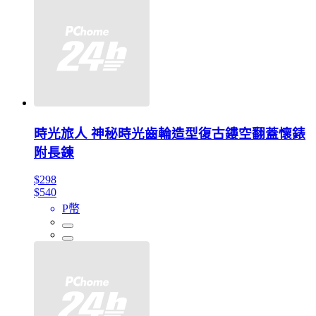
時光旅人 神秘時光齒輪造型復古鏤空翻蓋懷錶
附長鍊
$298
$540
P幣