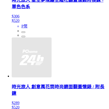
時光旅人 星空夢境鏤空雕花翻蓋懷錶附長鍊 -
單色色系
$306
$520
P幣
時光旅人 創意萬花筒時尚鏡面翻蓋懷錶 / 附長
鍊
$289
$520