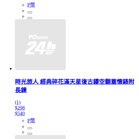
P幣
時光旅人 經典碎花滿天星復古鏤空翻蓋懷錶附
長鍊
(1)
$298
$540
P幣