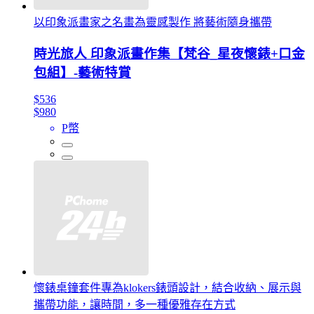
以印象派畫家之名畫為靈感製作 將藝術隨身攜帶
時光旅人 印象派畫作集【梵谷_星夜懷錶+口金
包組】-藝術特賞
$536
$980
P幣
懷錶桌鐘套件專為klokers錶頭設計，結合收納、展示與
攜帶功能，讓時間，多一種優雅存在方式