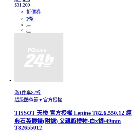
$31,200
折價券
P幣
滿1件享82折
超級酷爸節▼官方授權
TISSOT 天梭 官方授權 Lepine T82.6.550.12 經
典石英懷錶(附鍊) 父親節禮物-白x銀/49mm
T82655012