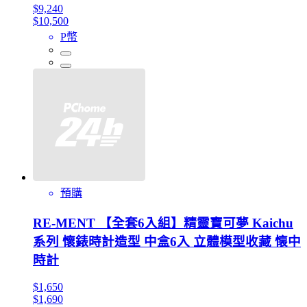
$9,240
$10,500
P幣
預購
RE-MENT 【全套6入組】精靈寶可夢 Kaichu
系列 懷錶時計造型 中盒6入 立體模型收藏 懐中
時計
$1,650
$1,690