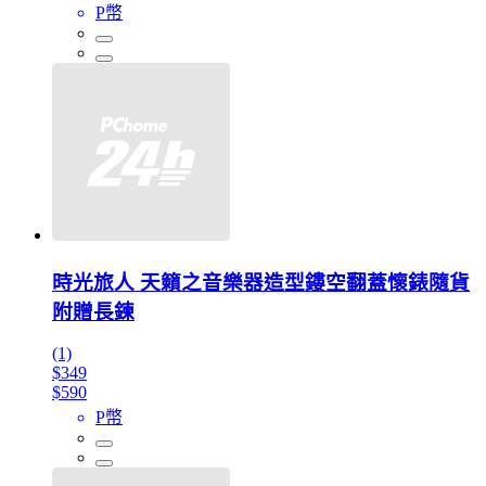
P幣
時光旅人 天籟之音樂器造型鏤空翻蓋懷錶隨貨
附贈長鍊
(1)
$349
$590
P幣