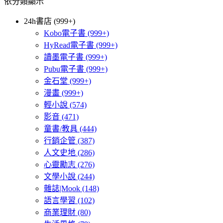
依分類顯示
24h書店 (999+)
Kobo電子書
(999+)
HyRead電子書
(999+)
讀墨電子書
(999+)
Pubu電子書
(999+)
金石堂
(999+)
漫畫
(999+)
輕小說
(574)
影音
(471)
童書/教具
(444)
行銷企管
(387)
人文史地
(286)
心靈勵志
(276)
文學小說
(244)
雜誌|Mook
(148)
語言學習
(102)
商業理財
(80)