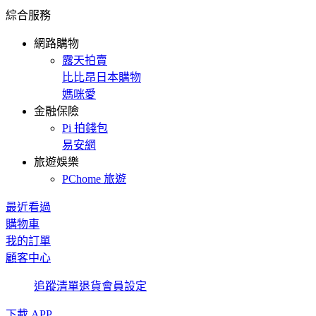
綜合服務
網路購物
露天拍賣
比比昂日本購物
媽咪愛
金融保險
Pi 拍錢包
易安網
旅遊娛樂
PChome 旅遊
最近看過
購物車
我的訂單
顧客中心
追蹤清單
退貨
會員設定
下載 APP