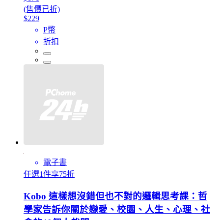
(售價已折)
$229
P幣
折扣
電子書
任選1件享75折
Kobo 這樣想沒錯但也不對的邏輯思考課：哲
學家告訴你關於戀愛、校園、人生、心理、社