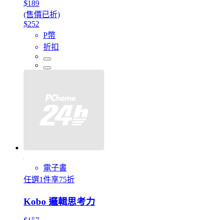
$189
(售價已折)
$252
P幣
折扣
電子書
任選1件享75折
Kobo 邏輯思考力