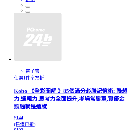
電子書
任選1件享75折
Kobo 《全彩圖解 》85個滿分必勝記憶術: 聯想
力.邏輯力.思考力全面提升,考場常勝軍,資優金
頭腦就是這樣
$144
(售價已折)
$192