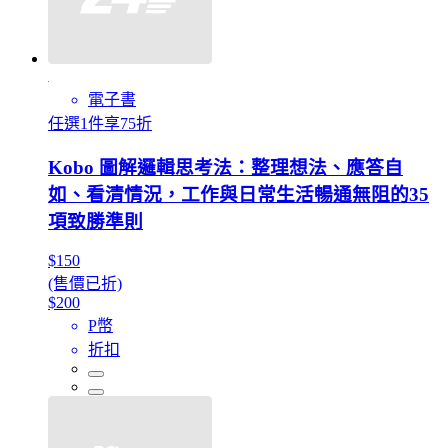
電子書
任選1件享75折
Kobo 圖解邏輯思考法：整理想法、應答自
如、看清情況，工作與日常生活暢通無阻的35
項致勝準則
$150
(售價已折)
$200
P幣
折扣