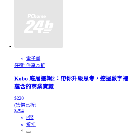
電子書
任選1件享75折
Kobo 底層邏輯2：帶你升級思考，挖掘數字裡
蘊含的商業寶藏
$220
(售價已折)
$294
P幣
折扣