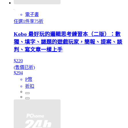
電子書
任選1件享75折
Kobo 最好玩的邏輯思考練習本（二版）：數
獨、填字、謎題的遊戲玩家，簡報、提案、談
判、寫文章一樣上手
$220
(售價已折)
$294
P幣
折扣