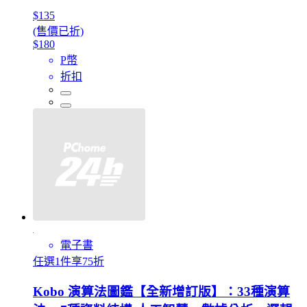
$135
(售價已折)
$180
P幣
折扣
電子書
任選1件享75折
Kobo 演算法圖鑑【全新增訂版】：33種演算