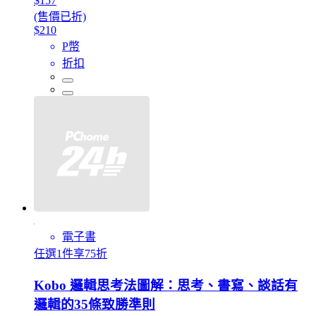
$157
(售價已折)
$210
P幣
折扣
電子書
任選1件享75折
Kobo 邏輯思考法圖解：思考、書寫、談話有
邏輯的35條致勝準則