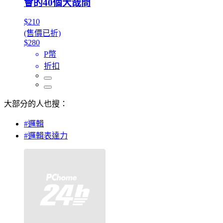
會的40個大哉問
$210
(售價已折)
$280
P幣
折扣
大部分的人也搜：
#邏輯
#邏輯表達力