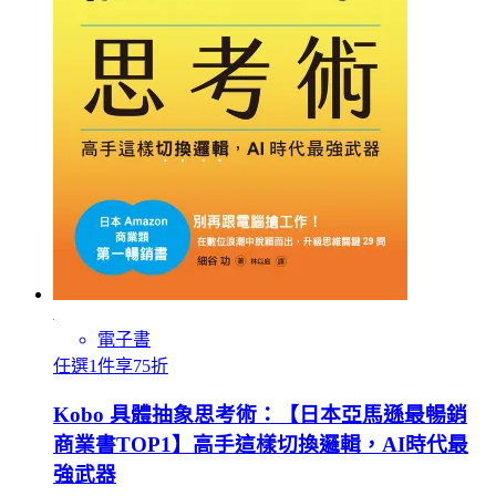
電子書
任選1件享75折
Kobo 具體抽象思考術：【日本亞馬遜最暢銷
商業書TOP1】高手這樣切換邏輯，AI時代最
強武器