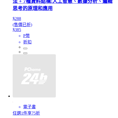
法 + 7種資料結構:人工智慧、數據分析、邏輯
思考的原理和應用
$288
(售價已折)
$385
P幣
折扣
電子書
任選1件享75折