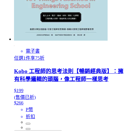
電子書
任選1件享75折
Kobo 工程師的思考法則【暢銷經典版】：擁
有科學邏輯的頭腦，像工程師一樣思考
$199
(售價已折)
$266
P幣
折扣