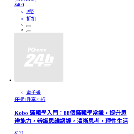
$400
P幣
折扣
電子書
任選1件享75折
Kobo 邏輯學入門：88個邏輯學常識，提升思
辨能力，辨識思維謬誤，清晰思考，理性生活
$171