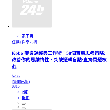
電子書
任選1件享75折
Kobo 麥肯錫經典工作術：58個菁英思考策略:
改善你的思維惰性、突破邏輯盲點:直搗問題核
心
$236
(售價已折)
$315
P幣
折扣