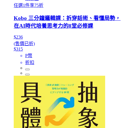
任選1件享75折
Kobo 三分鐘邏輯課：拆穿話術、看懂局勢，
在AI時代培養思考力的8堂必修課
$236
(售價已折)
$315
P幣
折扣