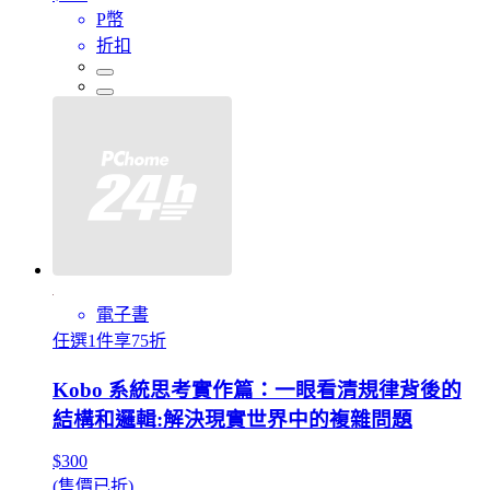
P幣
折扣
電子書
任選1件享75折
Kobo 系統思考實作篇：一眼看清規律背後的
結構和邏輯:解決現實世界中的複雜問題
$300
(售價已折)