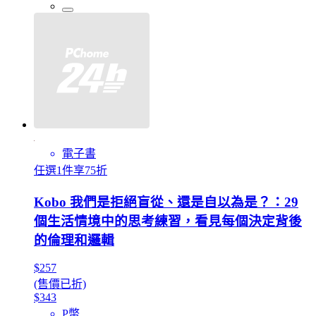
電子書
任選1件享75折
Kobo 我們是拒絕盲從、還是自以為是？：29
個生活情境中的思考練習，看見每個決定背後
的倫理和邏輯
$257
(售價已折)
$343
P幣