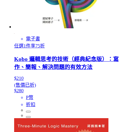
電子書
任選1件享75折
Kobo 邏輯思考的技術（經典紀念版）：寫
作、簡報、解決問題的有效方法
$210
(售價已折)
$280
P幣
折扣