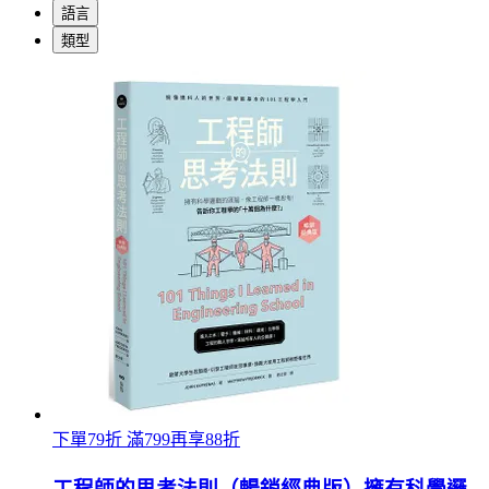
語言
類型
下單79折 滿799再享88折
工程師的思考法則（暢銷經典版）擁有科學邏