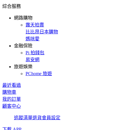
綜合服務
網路購物
露天拍賣
比比昂日本購物
媽咪愛
金融保險
Pi 拍錢包
易安網
旅遊娛樂
PChome 旅遊
最近看過
購物車
我的訂單
顧客中心
追蹤清單
退貨
會員設定
下載 APP