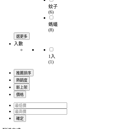
蚊子
(6)
螞蟻
(8)
選更多
入數
1入
(1)
推薦排序
熱銷度
新上架
價格
確定