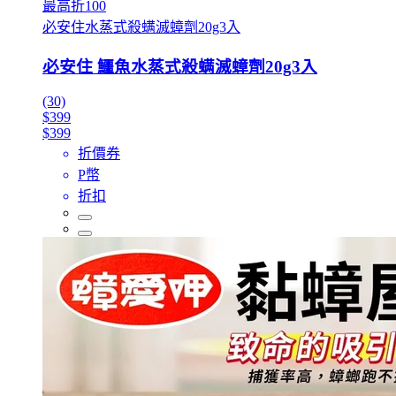
最高折100
必安住水蒸式殺螨滅蟑劑20g3入
必安住 鱷魚水蒸式殺螨滅蟑劑20g3入
(30)
$399
$399
折價券
P幣
折扣