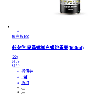
最高折100
必安住 臭蟲蟑螂白蟻跳蚤藥(600ml)
(22)
$139
$159
折價券
P幣
折扣