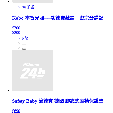
電子書
Kobo 本智光照──功德寶藏論 密宗分講記
$200
$200
P幣
Safety Baby 適德寶 德國 腳靠式座椅保護墊
$690