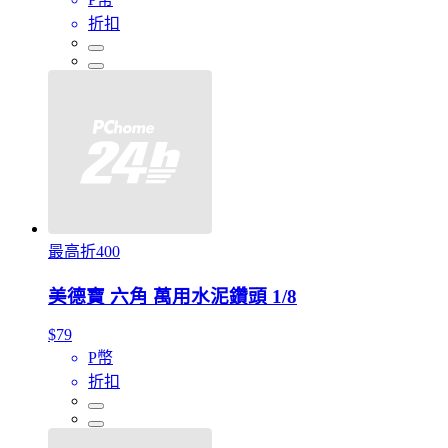
折扣
最高折400
美德寶 六角 萬用水泥鑽頭 1/8
$79
P幣
折扣