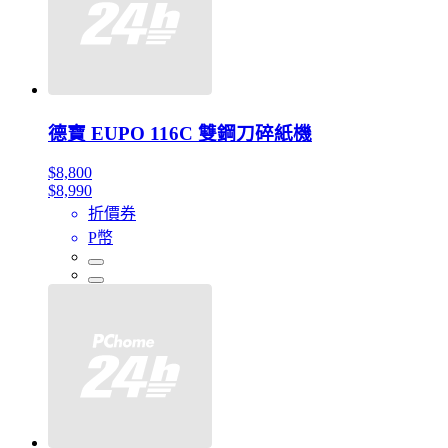
德寶 EUPO 116C 雙鋼刀碎紙機
$8,800
$8,990
折價券
P幣