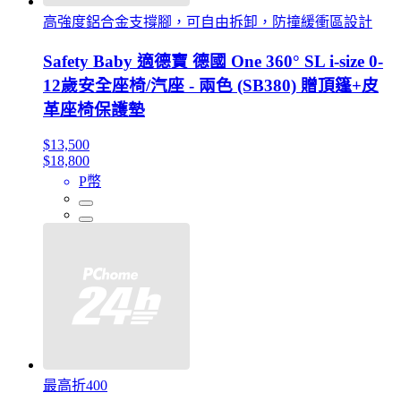
高強度鋁合金支撐腳，可自由拆卸，防撞緩衝區設計
Safety Baby 適德寶 德國 One 360° SL i-size 0-
12歲安全座椅/汽座 - 兩色 (SB380) 贈頂篷+皮
革座椅保護墊
$13,500
$18,800
P幣
最高折400