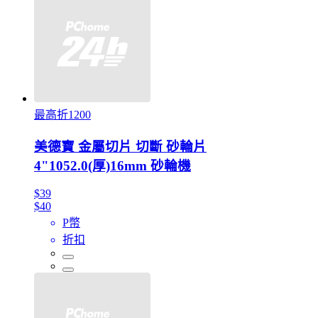
最高折1200
美德寶 金屬切片 切斷 砂輪片
4"1052.0(厚)16mm 砂輪機
$39
$40
P幣
折扣