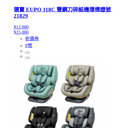
德寶 EUPO 118C 雙鋼刀碎紙機環標證號
21829
$13,000
$15,000
折價券
P幣