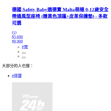
德國 Safety Baby適德寶 Malta萌噠 0-12歲安全
帶通風型座椅 (贈黑色頂篷+皮革保護墊) - 多款
可選
(1)
$5,690
$9,900
P幣
大部分的人也搜：
#得寶