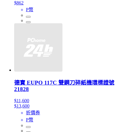
$862
P幣
德寶 EUPO 117C 雙鋼刀碎紙機環標證號
21828
$11,600
$13,600
折價券
P幣