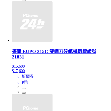
德寶 EUPO 315C 雙鋼刀碎紙機環標證號
21831
$15,600
$17,600
折價券
P幣