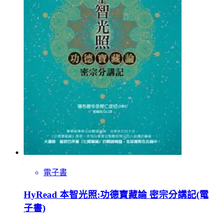
電子書
HyRead 本智光照:功德寶藏論 密宗分講記(電
子書)