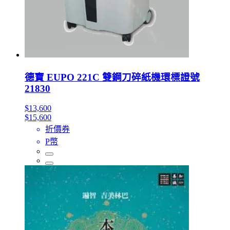
德寶 EUPO 221C 雙鋼刀碎紙機環標證號
21830
$13,600
$15,600
折價券
P幣