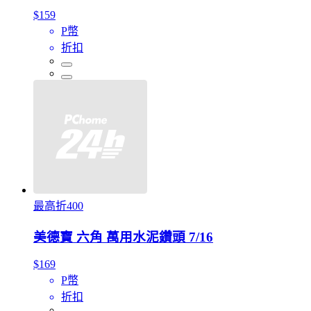
$159
P幣
折扣
最高折400
美德寶 六角 萬用水泥鑽頭 7/16
$169
P幣
折扣