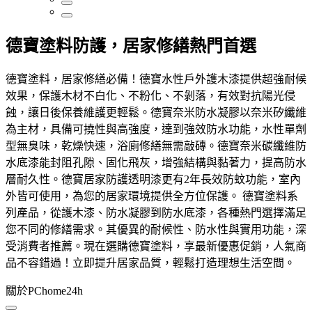
德寶塗料防護，居家修繕熱門首選
德寶塗料，居家修繕必備！德寶水性戶外護木漆提供超強耐候
效果，保護木材不白化、不粉化、不剝落，有效對抗陽光侵
蝕，讓日後保養維護更輕鬆。德寶奈米防水凝膠以奈米矽纖維
為主材，具備可撓性與高強度，達到強效防水功能，水性單劑
型無臭味，乾燥快速，浴廁修繕無需敲磚。德寶奈米碳纖維防
水底漆能封阻孔隙、固化飛灰，增強結構與黏著力，提高防水
層耐久性。德寶居家防護透明漆更有2年長效防蚊功能，室內
外皆可使用，為您的居家環境提供全方位保護。 德寶塗料系
列產品，從護木漆、防水凝膠到防水底漆，各種熱門選擇滿足
您不同的修繕需求。其優異的耐候性、防水性與實用功能，深
受消費者推薦。現在選購德寶塗料，享最新優惠促銷，人氣商
品不容錯過！立即提升居家品質，輕鬆打造理想生活空間。
關於PChome24h