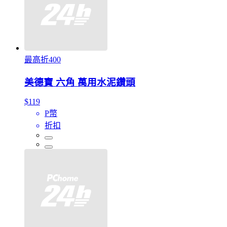
最高折400
美德寶 六角 萬用水泥鑽頭
$119
P幣
折扣