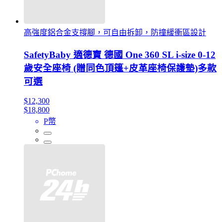
高強度鋁合金支撐腳，可自由拆卸，防撞緩衝區設計
SafetyBaby 適德寶 德國 One 360 SL i-size 0-12
歲安全座椅 (贈同色頂篷+皮革座椅保護墊)多款
可選
$12,300
$18,800
P幣