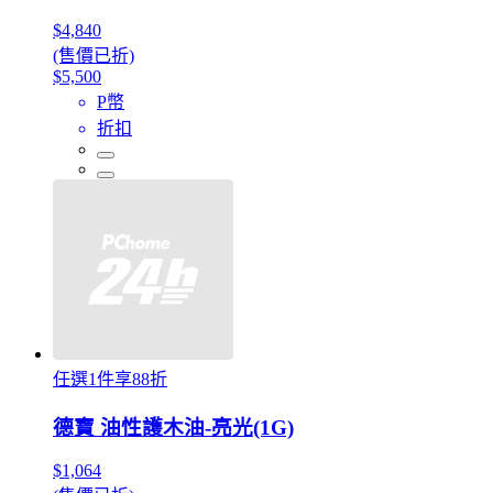
$4,840
(售價已折)
$5,500
P幣
折扣
任選1件享88折
德寶 油性護木油-亮光(1G)
$1,064