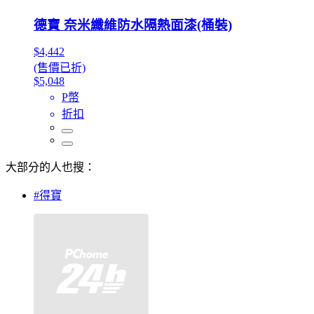
德寶 奈米纖維防水隔熱面漆(桶裝)
$4,442
(售價已折)
$5,048
P幣
折扣
大部分的人也搜：
#得寶