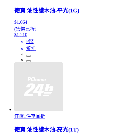
德寶 油性護木油-平光(1G)
$1,064
(售價已折)
$1,210
P幣
折扣
任選1件享88折
德寶 油性護木油-亮光(1T)