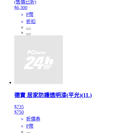
(售價已折)
$6,300
P幣
折扣
德寶 居家防護透明漆(平光)(1L)
$735
$750
折價券
P幣