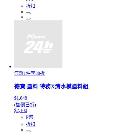
折扣
任選1件享88折
德寶 塗料 特務X清水模塗料組
$1,848
(售價已折)
$2,100
P幣
折扣