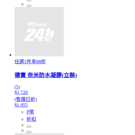
任選1件享88折
德寶 奈米防水凝膠(立裝)
(5)
$1,720
(售價已折)
$1,955
P幣
折扣