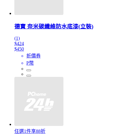
德寶 奈米碳纖維防水底漆(立裝)
(1)
$424
$450
折價券
P幣
任選1件享88折