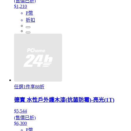
(售價已折)
$1,210
P幣
折扣
任選1件享88折
德寶 水性戶外護木漆(抗菌防霉)-亮光(1T)
$5,544
(售價已折)
$6,300
P幣