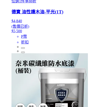
任選1件享88折
德寶 油性護木油-平光(1T)
$4,840
(售價已折)
$5,500
P幣
折扣