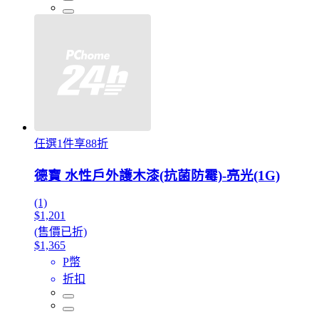
任選1件享88折
德寶 水性戶外護木漆(抗菌防霉)-亮光(1G)
(1)
$1,201
(售價已折)
$1,365
P幣
折扣