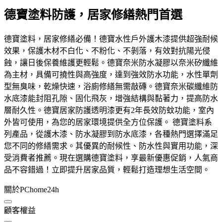
德寶塗料防護，居家修繕熱門首選
德寶塗料，居家修繕必備！德寶水性戶外護木漆提供超強耐候
效果，保護木材不白化、不粉化、不剝落，有效對抗陽光侵
蝕，讓日後保養維護更輕鬆。德寶奈米防水凝膠以奈米矽纖維
為主材，具備可撓性與高強度，達到強效防水功能，水性單劑
型無臭味，乾燥快速，浴廁修繕無需敲磚。德寶奈米碳纖維防
水底漆能封阻孔隙、固化飛灰，增強結構與黏著力，提高防水
層耐久性。德寶居家防護透明漆更有2年長效防蚊功能，室內
外皆可使用，為您的居家環境提供全方位保護。 德寶塗料系
列產品，從護木漆、防水凝膠到防水底漆，各種熱門選擇滿足
您不同的修繕需求。其優異的耐候性、防水性與實用功能，深
受消費者推薦。現在選購德寶塗料，享最新優惠促銷，人氣商
品不容錯過！立即提升居家品質，輕鬆打造理想生活空間。
關於PChome24h
顧客權益