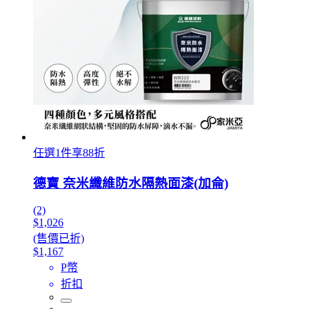
任選1件享88折
德寶 奈米纖維防水隔熱面漆(加侖)
(2)
$1,026
(售價已折)
$1,167
P幣
折扣