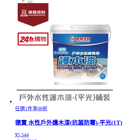
任選1件享88折
德寶 水性戶外護木漆(抗菌防霉)-平光(1T)
$5,544