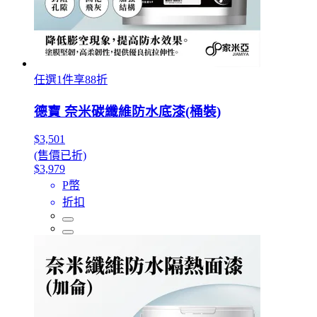
任選1件享88折
德寶 奈米碳纖維防水底漆(桶裝)
$3,501
(售價已折)
$3,979
P幣
折扣