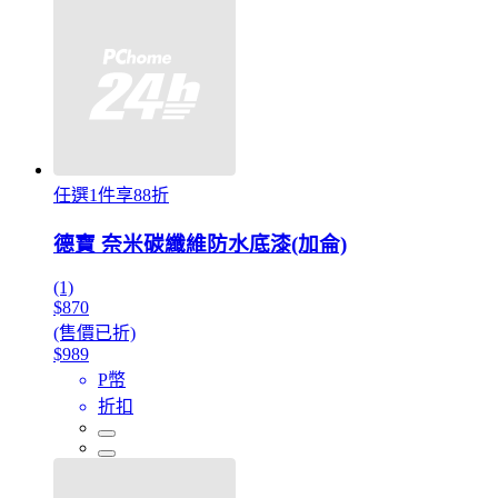
任選1件享88折
德寶 奈米碳纖維防水底漆(加侖)
(1)
$870
(售價已折)
$989
P幣
折扣