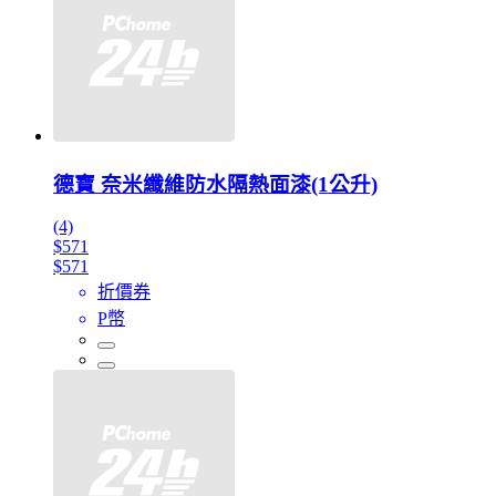
德寶 奈米纖維防水隔熱面漆(1公升)
(4)
$571
$571
折價券
P幣