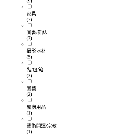
(9)
家具
(7)
圖書/雜誌
(7)
攝影器材
(5)
鞋/包/箱
(3)
園藝
(2)
餐廚用品
(1)
藝術開運/宗教
(1)