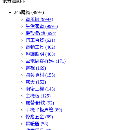
依分類顯示
24h購物 (999+)
電風扇
(999+)
生活家電
(999+)
機殼/散熱
(994)
汽車百貨
(621)
電動工具
(462)
燈飾照明
(408)
筆電周邊/配件
(171)
電視
(169)
園藝資材
(155)
露天
(152)
廚衛三機
(143)
主機板
(125)
露營/野炊
(92)
手機平板周邊
(89)
修繕五金
(69)
電暖器
(58)