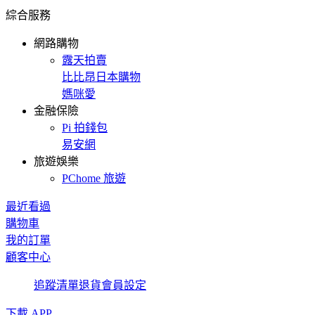
綜合服務
網路購物
露天拍賣
比比昂日本購物
媽咪愛
金融保險
Pi 拍錢包
易安網
旅遊娛樂
PChome 旅遊
最近看過
購物車
我的訂單
顧客中心
追蹤清單
退貨
會員設定
下載 APP