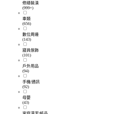
修繕裝潢
(999+)
車類
(656)
數位周邊
(143)
寢具傢飾
(101)
戶外用品
(94)
手機/通訊
(92)
母嬰
(43)
家庭清潔/紙品