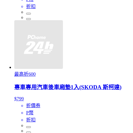
折扣
最高折600
專車專用汽車後車廂墊1入(SKODA 斯柯達)
$799
折價券
P幣
折扣