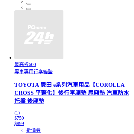
最高折600
專車專用行李箱墊
TOYOTA 豐田 e系列汽車用品【COROLLA
CROSS 平整化】後行李廂墊 尾廂墊 汽車防水
托盤 後廂墊
(1)
$750
$899
折價券