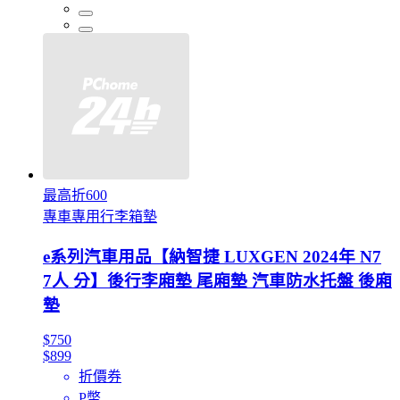
最高折600
專車專用行李箱墊
e系列汽車用品【納智捷 LUXGEN 2024年 N7
7人 分】後行李廂墊 尾廂墊 汽車防水托盤 後廂
墊
$750
$899
折價券
P幣