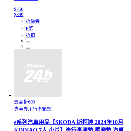
$750
$899
折價券
P幣
折扣
最高折600
專車專用行李箱墊
e系列汽車用品【SKODA 斯柯達 2024年10月
KODIAQ 7人 小片】後行李廂墊 尾廂墊 汽車