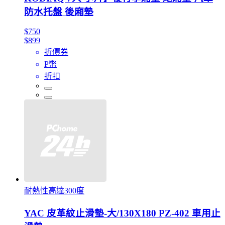
防水托盤 後廂墊
$750
$899
折價券
P幣
折扣
耐熱性高達300度
YAC 皮革紋止滑墊-大/130X180 PZ-402 車用止