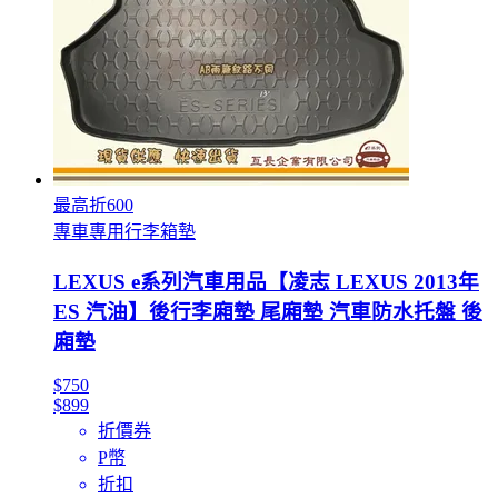
最高折600
專車專用行李箱墊
LEXUS e系列汽車用品【凌志 LEXUS 2013年
ES 汽油】後行李廂墊 尾廂墊 汽車防水托盤 後
廂墊
$750
$899
折價券
P幣
折扣