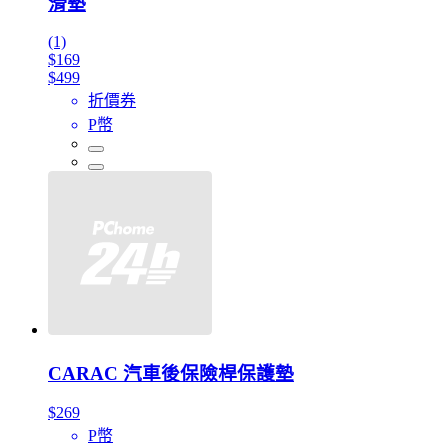
滑墊
(1)
$169
$499
折價券
P幣
CARAC 汽車後保險桿保護墊
$269
P幣