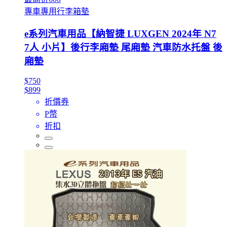
專車專用行李箱墊
e系列汽車用品【納智捷 LUXGEN 2024年 N7
7人 小片】後行李廂墊 尾廂墊 汽車防水托盤 後
廂墊
$750
$899
折價券
P幣
折扣