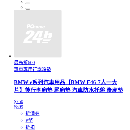
最高折600
專車專用行李箱墊
BMW e系列汽車用品【BMW F46-7人一大
片】後行李廂墊 尾廂墊 汽車防水托盤 後廂墊
$750
$899
折價券
P幣
折扣