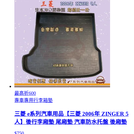
最高折600
專車專用行李箱墊
三菱 e系列汽車用品【三菱 2006年 ZINGER 5
人】後行李廂墊 尾廂墊 汽車防水托盤 後廂墊
$750