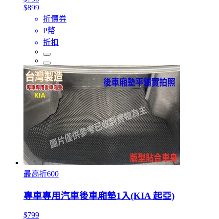
$899
折價券
P幣
折扣
最高折600
專車專用汽車後車廂墊1入(KIA 起亞)
$799