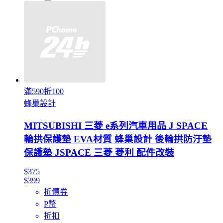
滿590折100
蜂巢設計
MITSUBISHI 三菱 e系列汽車用品 J SPACE
輪拱保護墊 EVA材質 蜂巢設計 後輪拱防汙墊
保護墊 JSPACE 三菱 菱利 配件改裝
$375
$399
折價券
P幣
折扣