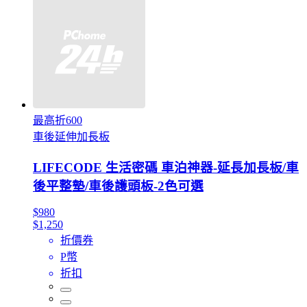
最高折600
車後延伸加長板
LIFECODE 生活密碼 車泊神器-延長加長板/車
後平整墊/車後護頭板-2色可選
$980
$1,250
折價券
P幣
折扣