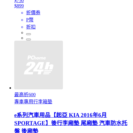
$750
$899
折價券
P幣
折扣
最高折600
專車專用行李箱墊
e系列汽車用品【起亞 KIA 2016年6月
SPORTAGE】後行李廂墊 尾廂墊 汽車防水托
盤 後廂墊