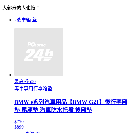
大部分的人也搜：
#後車箱 墊
最高折600
專車專用行李箱墊
BMW e系列汽車用品【BMW G21】後行李廂
墊 尾廂墊 汽車防水托盤 後廂墊
$750
$899