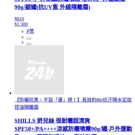
90g/銀罐(抗UV紫 外線隔離霜)
$810
$1,300
P幣
【防曬抗黑，不容「膚」視！】長效約8hr抗汗隔水定妝
控油隔離霜
SHILLS 舒兒絲 很耐曬超清爽
SPF50+/PA++++涼感防曬噴霧90g/罐-戶外運動