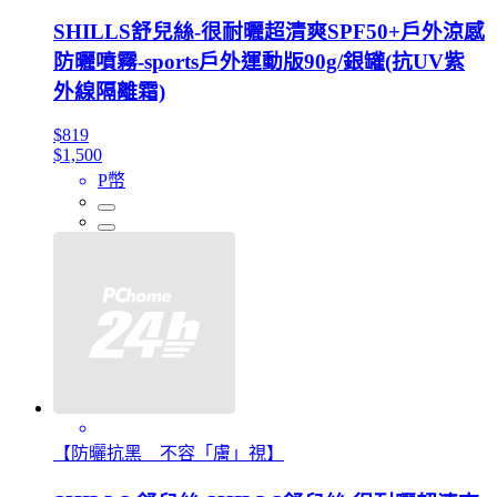
SHILLS舒兒絲-很耐曬超清爽SPF50+戶外涼感
防曬噴霧-sports戶外運動版90g/銀罐(抗UV紫
外線隔離霜)
$819
$1,500
P幣
【防曬抗黑 不容「膚」視】