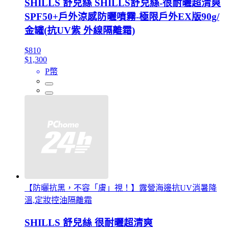
SHILLS 舒兒絲 SHILLS舒兒絲-很耐曬超清爽
SPF50+戶外涼感防曬噴霧-極限戶外EX版90g/
金罐(抗UV紫 外線隔離霜)
$810
$1,300
P幣
【防曬抗黑，不容「膚」視！】露營海邊抗UV消暑降
溫,定妝控油隔離霜
SHILLS 舒兒絲 很耐曬超清爽