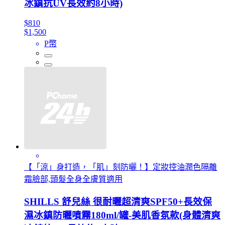
冰鎮抗UV長效約8小時)
$810
$1,500
P幣
【「涼」身打造，「肌」刻防曬！】定妝控油潤色隔離
霜臉部,頭髮全身全膚質適用
SHILLS 舒兒絲 很耐曬超清爽SPF50+長效保
濕冰鎮防曬噴霧180ml/罐-美肌香氛款(身體清爽