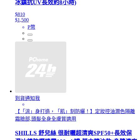
冰鎮抗UV長效約8小時)
$810
$1,500
P幣
到貨通知我
【「涼」身打造，「肌」刻防曬！】定妝控油潤色隔離
霜臉部,頭髮全身全膚質適用
SHILLS 舒兒絲 很耐曬超清爽SPF50+長效保