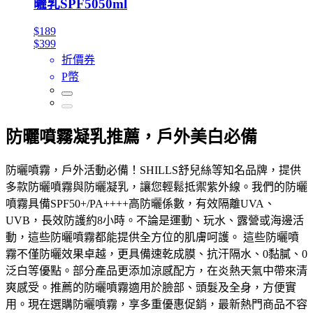
曬乳SPF5050ml
$189
$399
折價券
P幣
防曬噴霧凝乳推薦，戶外美白必備
防曬噴霧，戶外活動必備！SHILLS舒兒絲等知名品牌，提供
多款防曬噴霧與防曬凝乳，讓您輕鬆抵禦紫外線。我們的防曬
噴霧具備SPF50+/PA++++高防曬係數，有效隔離UVA、
UVB，長效防護約8小時。不論是運動、玩水、露營或海邊活
動，這些防曬噴霧都能提供全方位的肌膚呵護。 這些防曬噴
霧不僅防曬效果卓越，更具備速乾成膜、抗汗隔水、0黏膩、0
泛白等優點。部分產品更添加涼感配方，在炎熱天氣中帶來清
爽感受。推薦的防曬噴霧適用於臉部、頭髮及全身，方便實
用。現在選購防曬噴霧，享多重優惠促銷，最新熱門商品不容