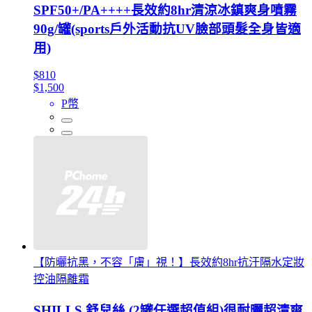
SPF50+/PA++++長效約8hr清涼冰鎮爽身噴霧
90g/罐(sports戶外活動抗UV臉部頭髮全身皆適
用)
$810
$1,500
P幣
【防曬抗黑，不容「膚」視！】長效約8hr抗汗隔水定妝
控油隔離霜
SHILLS 舒兒絲 (2罐任選超值組)很耐曬超清爽