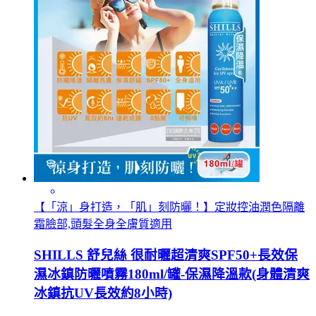
【「涼」身打造，「肌」刻防曬！】定妝控油潤色隔離
霜臉部,頭髮全身全膚質適用
SHILLS 舒兒絲 很耐曬超清爽SPF50+長效保
濕冰鎮防曬噴霧180ml/罐-保濕降溫款(身體清爽
冰鎮抗UV長效約8小時)