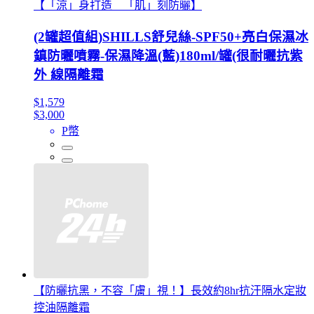
【「涼」身打造 「肌」刻防曬】
(2罐超值組)SHILLS舒兒絲-SPF50+亮白保濕冰
鎮防曬噴霧-保濕降溫(藍)180ml/罐(很耐曬抗紫
外 線隔離霜
$1,579
$3,000
P幣
【防曬抗黑，不容「膚」視！】長效約8hr抗汗隔水定妝
控油隔離霜