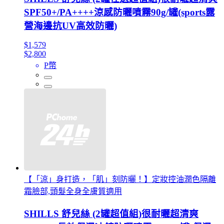
SPF50+/PA++++涼感防曬噴霧90g/罐(sports露
營海邊抗UV高效防曬)
$1,579
$2,800
P幣
【「涼」身打造，「肌」刻防曬！】定妝控油潤色隔離
霜臉部,頭髮全身全膚質適用
SHILLS 舒兒絲 (2罐超值組)很耐曬超清爽