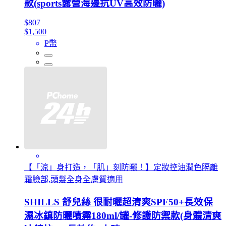
款(sports露營海邊抗UV高效防曬)
$807
$1,500
P幣
【「涼」身打造，「肌」刻防曬！】定妝控油潤色隔離
霜臉部,頭髮全身全膚質適用
SHILLS 舒兒絲 很耐曬超清爽SPF50+長效保
濕冰鎮防曬噴霧180ml/罐-修護防禦款(身體清爽