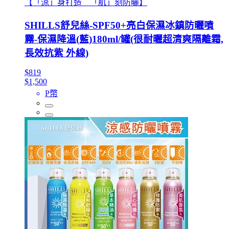
【「涼」身打造 「肌」刻防曬】
SHILLS舒兒絲-SPF50+亮白保濕冰鎮防曬噴
霧-保濕降溫(藍)180ml/罐(很耐曬超清爽隔離霜,
長效抗紫 外線)
$819
$1,500
P幣