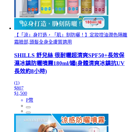
【「涼」身打造，「肌」刻防曬！】定妝控油潤色隔離
霜臉部,頭髮全身全膚質適用
SHILLS 舒兒絲 很耐曬超清爽SPF50+長效保
濕冰鎮防曬噴霧180ml/罐(身體清爽冰鎮抗UV
長效約8小時)
(1)
$807
$1,500
P幣