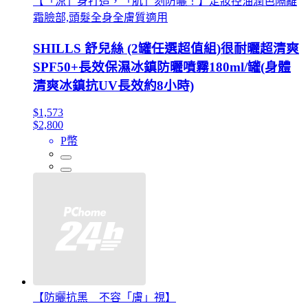
【「涼」身打造，「肌」刻防曬！】定妝控油潤色隔離
霜臉部,頭髮全身全膚質適用
SHILLS 舒兒絲 (2罐任選超值組)很耐曬超清爽
SPF50+長效保濕冰鎮防曬噴霧180ml/罐(身體
清爽冰鎮抗UV長效約8小時)
$1,573
$2,800
P幣
【防曬抗黑 不容「膚」視】