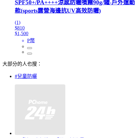
SPF50+/PA++++涼感防曬噴霧90g/罐-戶外運動
款(sports露營海邊抗UV高效防曬)
(1)
$810
$1,500
P幣
大部分的人也搜：
#兒童防曬