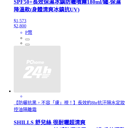
SPF50+長效保濕冰鎮防曬噴霧180ml/罐-保濕
降溫款(身體清爽冰鎮抗UV)
$1,573
$2,800
P幣
【防曬抗黑，不容「膚」視！】長效約8hr抗汗隔水定妝
控油隔離霜
SHILLS 舒兒絲 很耐曬超清爽