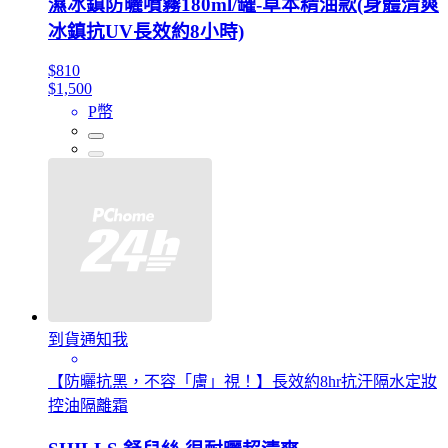
濕冰鎮防曬噴霧180ml/罐-草本精油款(身體清爽
冰鎮抗UV長效約8小時)
$810
$1,500
P幣
到貨通知我
【防曬抗黑，不容「膚」視！】長效約8hr抗汗隔水定妝
控油隔離霜