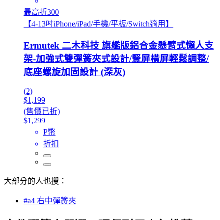
最高折300
【4-13吋iPhone/iPad/手機/平板/Switch適用】
Ermutek 二木科技 旗艦版鋁合金懸臂式懶人支
架-加強式雙彈簧夾式設計/豎屏橫屏輕鬆調整/
底座螺旋加固設計 (深灰)
(2)
$1,199
(售價已折)
$1,299
P幣
折扣
大部分的人也搜：
#a4 右中彈簧夾