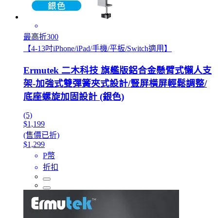
最高折300
【4-13吋iPhone/iPad/手機/平板/Switch適用】
Ermutek 二木科技 旗艦版鋁合金懸臂式懶人支
架-加強式雙彈簧夾式設計/豎屏橫屏輕鬆調整/
底座螺旋加固設計 (銀色)
(5)
$1,199
(售價已折)
$1,299
P幣
折扣