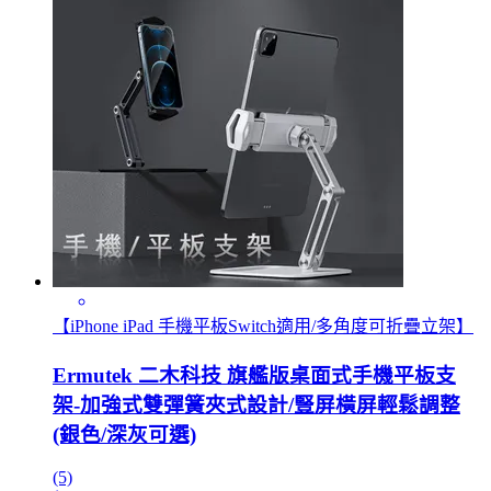
【iPhone iPad 手機平板Switch適用/多角度可折疊立架】
Ermutek 二木科技 旗艦版桌面式手機平板支
架-加強式雙彈簧夾式設計/豎屏橫屏輕鬆調整
(銀色/深灰可選)
(5)