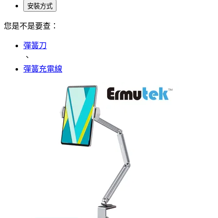
安裝方式
您是不是要查：
彈簧刀
、
彈簧充電線