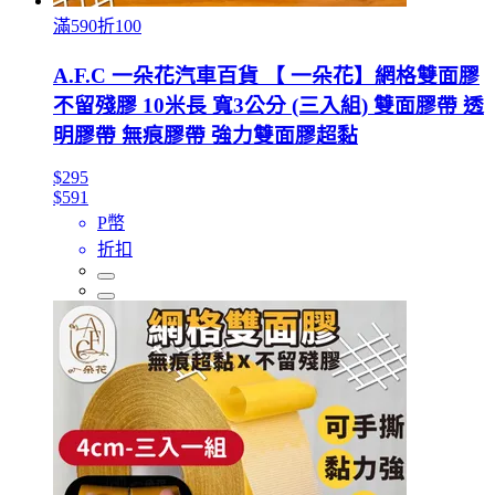
滿590折100
A.F.C 一朵花汽車百貨 【 一朵花】網格雙面膠
不留殘膠 10米長 寬3公分 (三入組) 雙面膠帶 透
明膠帶 無痕膠帶 強力雙面膠超黏
$295
$591
P幣
折扣