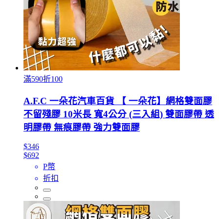
滿590折100
A.F.C 一朵花汽車百貨 【 一朵花】網格雙面膠
不留殘膠 10米長 寬4公分 (三入組) 雙面膠帶 透
明膠帶 無痕膠帶 強力雙面膠
$346
$692
P幣
折扣