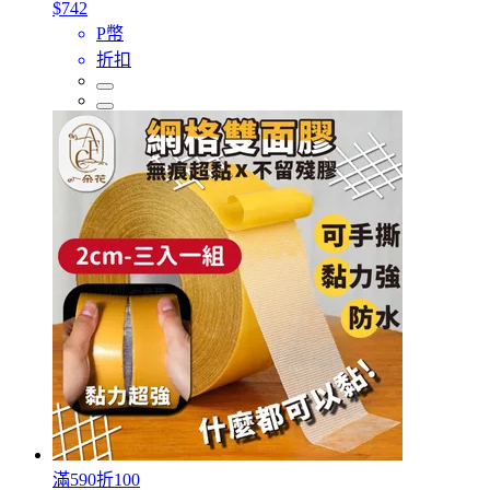
$742
P幣
折扣
滿590折100