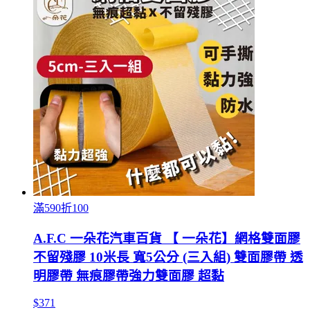
滿590折100
A.F.C 一朵花汽車百貨 【 一朵花】網格雙面膠
不留殘膠 10米長 寬5公分 (三入組) 雙面膠帶 透
明膠帶 無痕膠帶強力雙面膠 超黏
$371