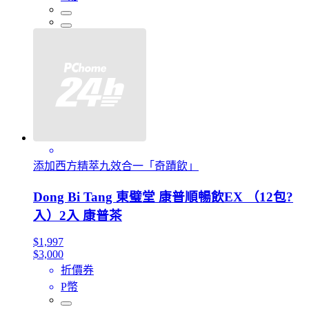
添加西方精萃九效合一「奇蹟飲」
Dong Bi Tang 東璧堂 康普順暢飲EX （12包?
入）2入 康普茶
$1,997
$3,000
折價券
P幣