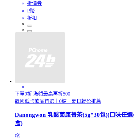
折價券
P幣
折扣
下單9折 滿額最高再折500
韓國低卡飲品首選｜0糖｜夏日輕盈推薦
Danongwon 乳酸菌康普茶(5g*30包)(口味任選/
盒)
(9)