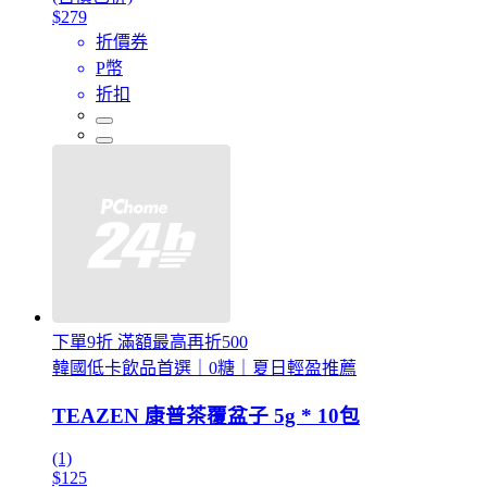
$279
折價券
P幣
折扣
下單9折 滿額最高再折500
韓國低卡飲品首選｜0糖｜夏日輕盈推薦
TEAZEN 康普茶覆盆子 5g * 10包
(1)
$125