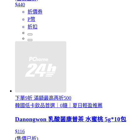
$440
折價券
P幣
折扣
下單9折 滿額最高再折500
韓國低卡飲品首選｜0糖｜夏日輕盈推薦
Danongwon 乳酸菌康普茶 水蜜桃 5g*10包
$116
(售價已折)