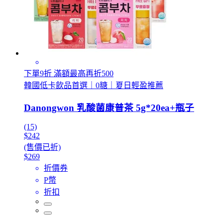
下單9折 滿額最高再折500
韓國低卡飲品首選｜0糖｜夏日輕盈推薦
Danongwon 乳酸菌康普茶 5g*20ea+瓶子
(15)
$242
(售價已折)
$269
折價券
P幣
折扣