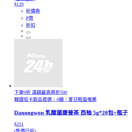
$129
折價券
P幣
折扣
下單9折 滿額最高再折500
韓國低卡飲品首選｜0糖｜夏日輕盈推薦
Danongwon 乳酸菌康普茶 西柚 5g*20包+瓶子
$251
(售價已折)