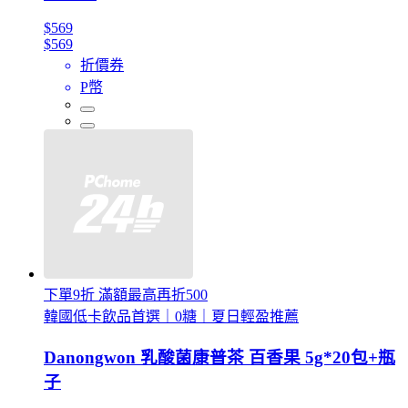
$569
$569
折價券
P幣
下單9折 滿額最高再折500
韓國低卡飲品首選｜0糖｜夏日輕盈推薦
Danongwon 乳酸菌康普茶 百香果 5g*20包+瓶
子