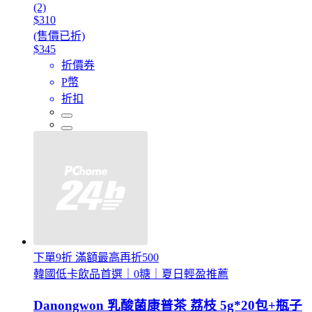
(2)
$310
(售價已折)
$345
折價券
P幣
折扣
下單9折 滿額最高再折500
韓國低卡飲品首選｜0糖｜夏日輕盈推薦
Danongwon 乳酸菌康普茶 荔枝 5g*20包+瓶子