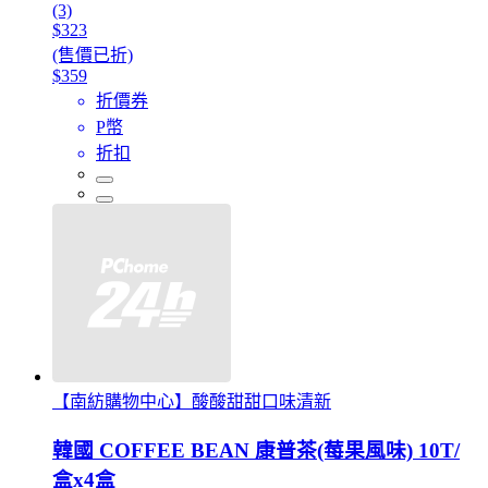
(3)
$323
(售價已折)
$359
折價券
P幣
折扣
【南紡購物中心】酸酸甜甜口味清新
韓國 COFFEE BEAN 康普茶(莓果風味) 10T/
盒x4盒