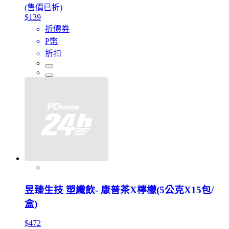
(售價已折)
$139
折價券
P幣
折扣
昱臻生技 塑纖飲- 康普茶X檸檬(5公克X15包/
盒)
$472