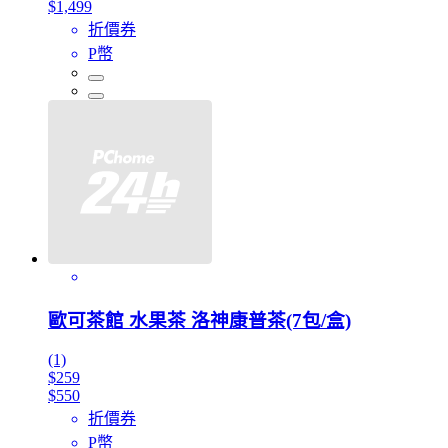
$1,499
折價券
P幣
歐可茶館 水果茶 洛神康普茶(7包/盒)
(1)
$259
$550
折價券
P幣