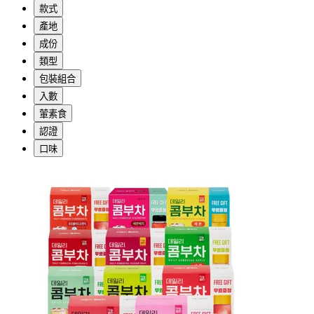
款式
產地
成份
類型
包裝組合
入數
葷素食
認證
口味