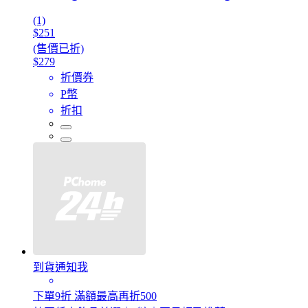
(1)
$251
(售價已折)
$279
折價券
P幣
折扣
到貨通知我
下單9折 滿額最高再折500