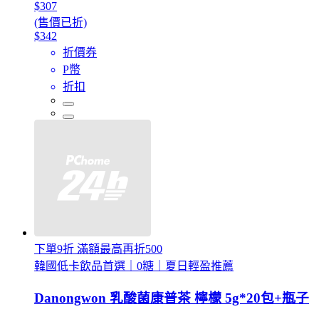
$307
(售價已折)
$342
折價券
P幣
折扣
下單9折 滿額最高再折500
韓國低卡飲品首選｜0糖｜夏日輕盈推薦
Danongwon 乳酸菌康普茶 檸檬 5g*20包+瓶子