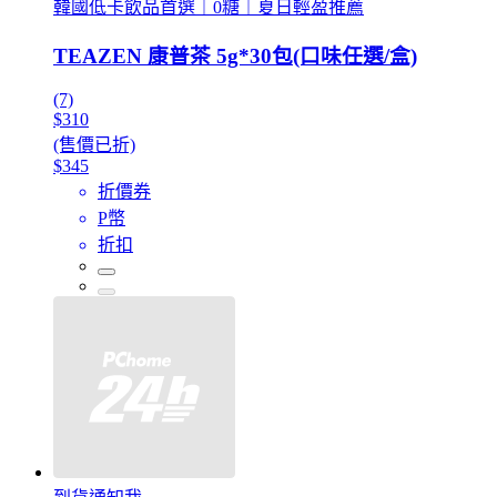
韓國低卡飲品首選｜0糖｜夏日輕盈推薦
TEAZEN 康普茶 5g*30包(口味任選/盒)
(7)
$310
(售價已折)
$345
折價券
P幣
折扣