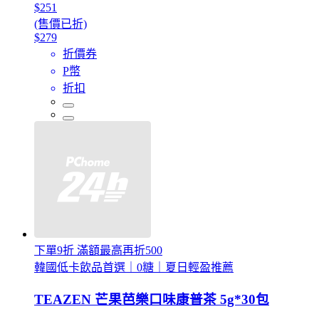
$251
(售價已折)
$279
折價券
P幣
折扣
下單9折 滿額最高再折500
韓國低卡飲品首選｜0糖｜夏日輕盈推薦
TEAZEN 芒果芭樂口味康普茶 5g*30包