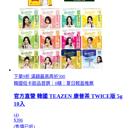
下單9折 滿額最高再折500
韓國低卡飲品首選｜0糖｜夏日輕盈推薦
官方直營 韓國 TEAZEN 康普茶 TWICE版 5g
10入
(4)
$396
(售價已折)