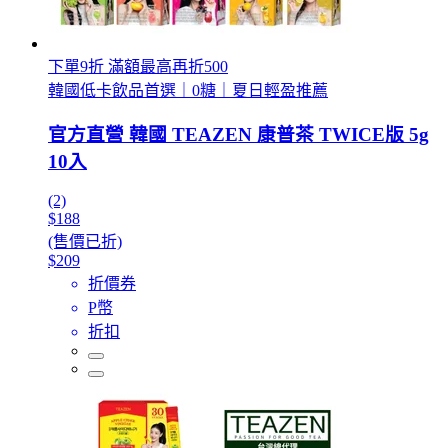
下單9折 滿額最高再折500
韓國低卡飲品首選｜0糖｜夏日輕盈推薦
官方直營 韓國 TEAZEN 康普茶 TWICE版 5g
10入
(2)
$188
(售價已折)
$209
折價券
P幣
折扣