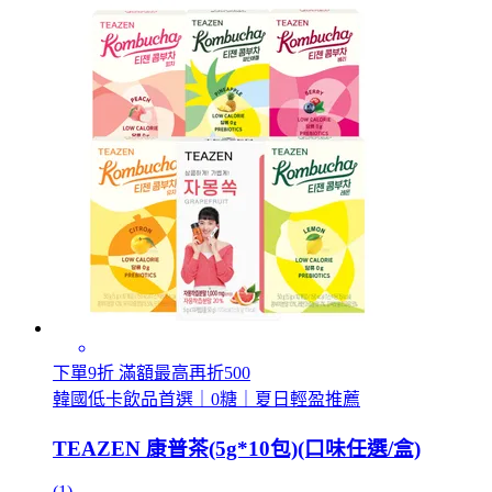
下單9折 滿額最高再折500
韓國低卡飲品首選｜0糖｜夏日輕盈推薦
TEAZEN 康普茶(5g*10包)(口味任選/盒)
(1)