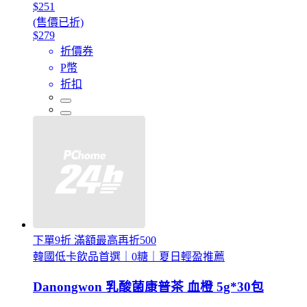
$251
(售價已折)
$279
折價券
P幣
折扣
下單9折 滿額最高再折500
韓國低卡飲品首選｜0糖｜夏日輕盈推薦
Danongwon 乳酸菌康普茶 血橙 5g*30包