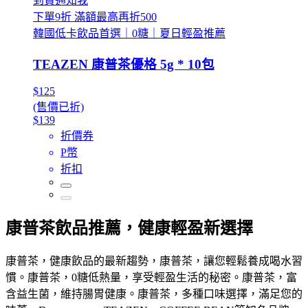
到貨通知我
下單9折 滿額最高再折500
韓國低卡飲品首選｜0糖｜夏日輕盈推薦
TEAZEN 康普茶優格 5g * 10包
$125
(售價已折)
$139
折價券
P幣
折扣
康普茶飲品推薦，健康輕盈新選擇
康普茶，健康飲品的最新趨勢，康普茶，讓您輕鬆養成喝水習
慣。康普茶，0糖低熱量，享受輕盈生活的秘密。康普茶，富
含益生菌，維持腸胃健康。康普茶，多種口味選擇，滿足您的