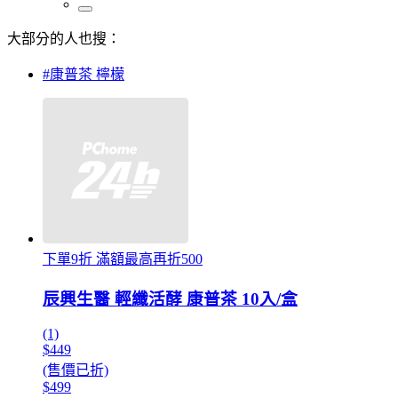
大部分的人也搜：
#康普茶 檸檬
下單9折 滿額最高再折500
辰興生醫 輕纖活酵 康普茶 10入/盒
(1)
$449
(售價已折)
$499