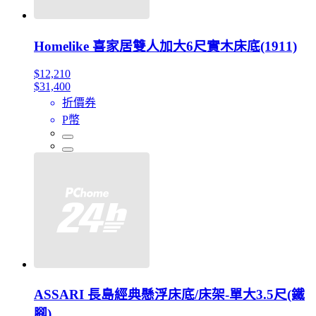
Homelike 喜家居雙人加大6尺實木床底(1911)
$12,210
$31,400
折價券
P幣
ASSARI 長島經典懸浮床底/床架-單大3.5尺(鐵
腳)