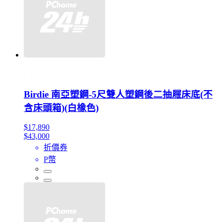
Birdie 南亞塑鋼-5尺雙人塑鋼後二抽屜床底(不
含床頭箱)(白橡色)
$17,890
$43,000
折價券
P幣