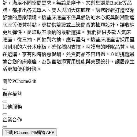
計，滿足不同空間需求。無論是摩卡、文創集還是Birdie等品
牌，都推出各式單人、雙人與加大床底座，讓您輕鬆打造整潔
舒適的居家環境。這些床底座不僅具備防蛀木心板與防潮耐磨
底座等優質特點，更提供雙邊或三邊開合的抽屜設計，讓收納
更具彈性，是您臥室收納的最新選擇。 我們提供多款人氣床
底座，從三抽、四抽到六抽，應有盡有。這些床底座皆採用堅
固耐用的六分木床板，確保穩固支撐，呵護您的睡眠品質。現
在選購，享有限時優惠促銷，熱賣商品不容錯過。立即挑選最
適合您的床底座，為臥室增添實用機能與美觀設計，讓居家生
活更加便利舒適。
關於PChome24h
顧客權益
其他服務
企業合作
下載 PChome 24h購物 APP