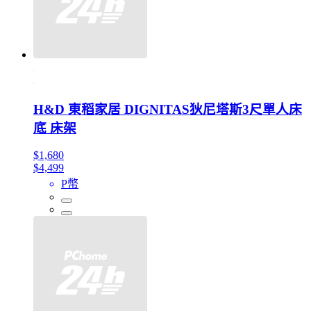
H&D 東稻家居 DIGNITAS狄尼塔斯3尺單人床
底 床架
$1,680
$4,499
P幣