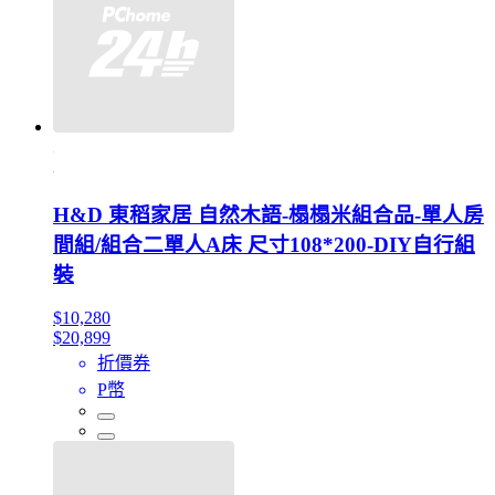
H&D 東稻家居 自然木語-榻榻米組合品-單人房
間組/組合二單人A床 尺寸108*200-DIY自行組
裝
$10,280
$20,899
折價券
P幣