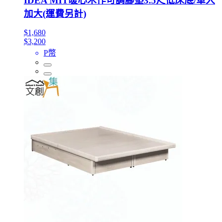
IDEA MIT暖心木作可調腳墊3.5尺低床底/單人
加大(運費另計)
$1,680
$3,200
P幣