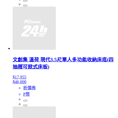
文創集 溫荷 現代3.5尺單人多功能收納床底(四
抽屜可掀式床板)
$17,955
$46,000
折價券
P幣