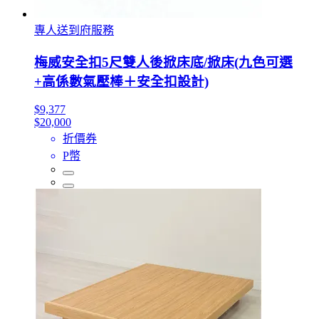
專人送到府服務
梅威安全扣5尺雙人後掀床底/掀床(九色可選
+高係數氣壓棒＋安全扣設計)
$9,377
$20,000
折價券
P幣