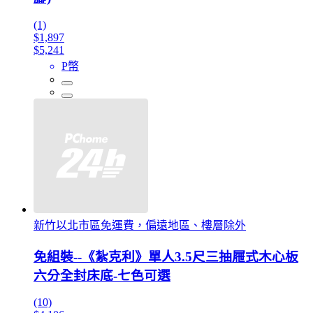
(1)
$1,897
$5,241
P幣
新竹以北市區免運費，偏遠地區、樓層除外
免組裝--《紮克利》單人3.5尺三抽屜式木心板
六分全封床底-七色可選
(10)