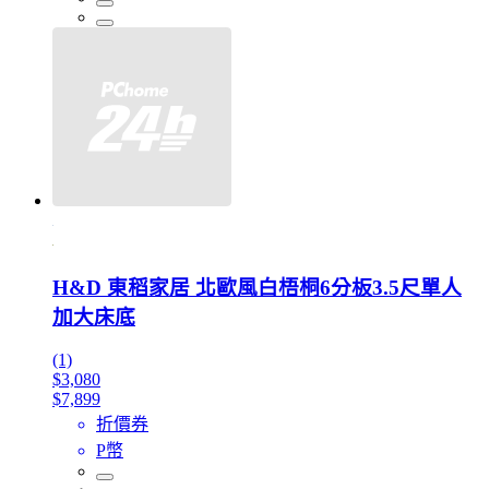
H&D 東稻家居 北歐風白梧桐6分板3.5尺單人
加大床底
(1)
$3,080
$7,899
折價券
P幣