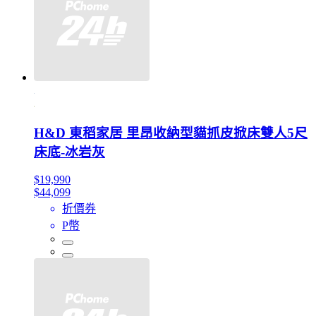
H&D 東稻家居 里昂收納型貓抓皮掀床雙人5尺
床底-冰岩灰
$19,990
$44,099
折價券
P幣