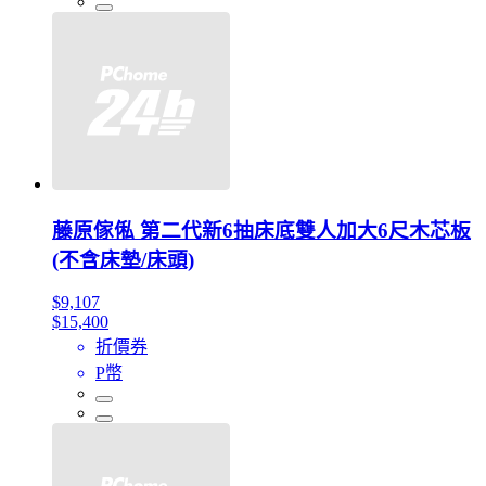
藤原傢俬 第二代新6抽床底雙人加大6尺木芯板
(不含床墊/床頭)
$9,107
$15,400
折價券
P幣