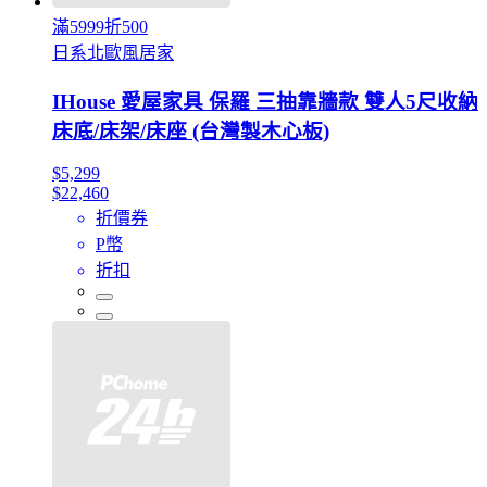
滿5999折500
日系北歐風居家
IHouse 愛屋家具 保羅 三抽靠牆款 雙人5尺收納
床底/床架/床座 (台灣製木心板)
$5,299
$22,460
折價券
P幣
折扣