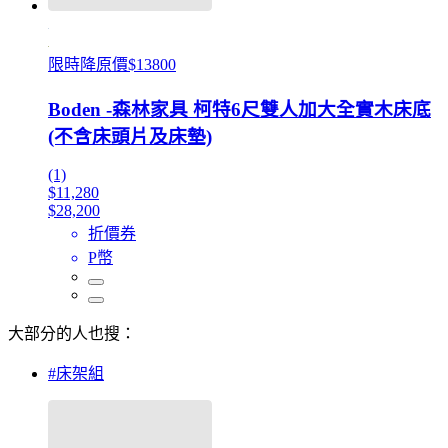
限時降原價$13800
Boden -森林家具 柯特6尺雙人加大全實木床底
(不含床頭片及床墊)
(1)
$11,280
$28,200
折價券
P幣
大部分的人也搜：
#床架組