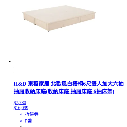
H&D 東稻家居 北歐風白梧桐6尺雙人加大六抽
抽屜收納床底(收納床底 抽屜床底 6抽床架)
$7,780
$16,099
折價券
P幣