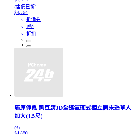
(售價已折)
$3,764
折價券
P幣
折扣
藤原傢俬 黑豆腐3D全透氣硬式獨立筒床墊單人
加大(3.5尺)
(3)
$4,880