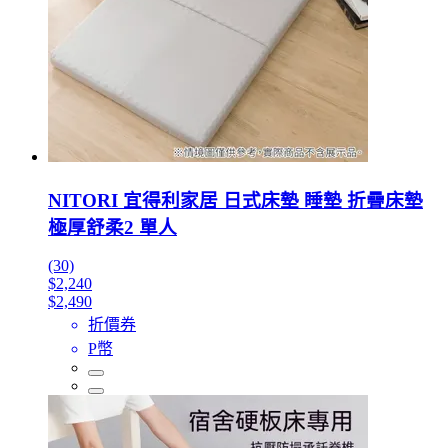
NITORI 宜得利家居 日式床墊 睡墊 折疊床墊
極厚舒柔2 單人
(30)
$2,240
$2,490
折價券
P幣