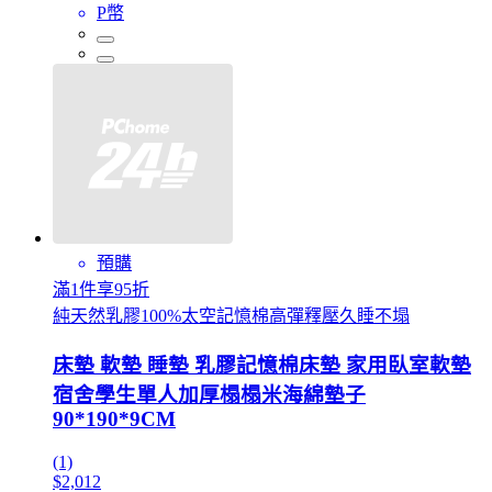
P幣
預購
滿1件享95折
純天然乳膠100%太空記憶棉高彈釋壓久睡不塌
床墊 軟墊 睡墊 乳膠記憶棉床墊 家用臥室軟墊
宿舍學生單人加厚榻榻米海綿墊子
90*190*9CM
(1)
$2,012