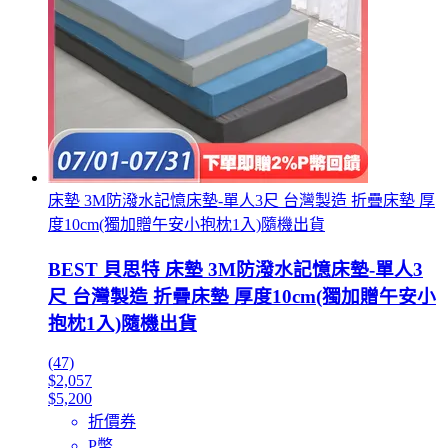
床墊 3M防潑水記憶床墊-單人3尺 台灣製造 折疊床墊 厚
度10cm(獨加贈午安小抱枕1入)隨機出貨
BEST 貝思特 床墊 3M防潑水記憶床墊-單人3
尺 台灣製造 折疊床墊 厚度10cm(獨加贈午安小
抱枕1入)隨機出貨
(47)
$2,057
$5,200
折價券
P幣