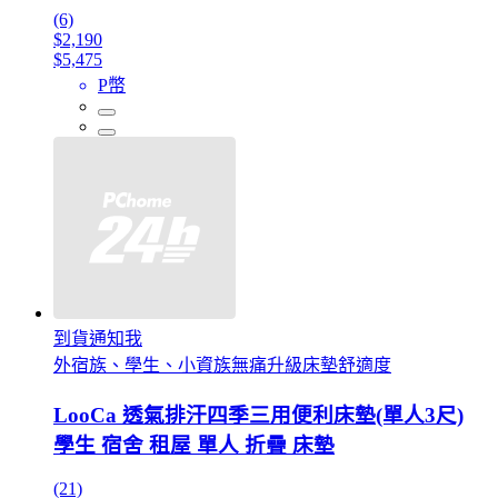
(6)
$2,190
$5,475
P幣
到貨通知我
外宿族、學生、小資族無痛升級床墊舒適度
LooCa 透氣排汗四季三用便利床墊(單人3尺)
學生 宿舍 租屋 單人 折疊 床墊
(21)