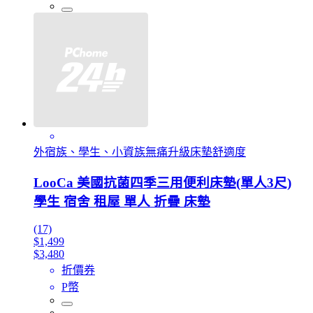
外宿族、學生、小資族無痛升級床墊舒適度
LooCa 美國抗菌四季三用便利床墊(單人3尺)
學生 宿舍 租屋 單人 折疊 床墊
(17)
$1,499
$3,480
折價券
P幣