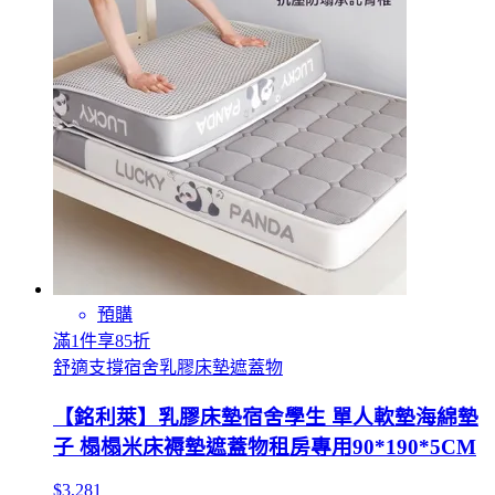
預購
滿1件享85折
舒適支撐宿舍乳膠床墊遮蓋物
【銘利萊】乳膠床墊宿舍學生 單人軟墊海綿墊
子 榻榻米床褥墊遮蓋物租房專用90*190*5CM
$3,281