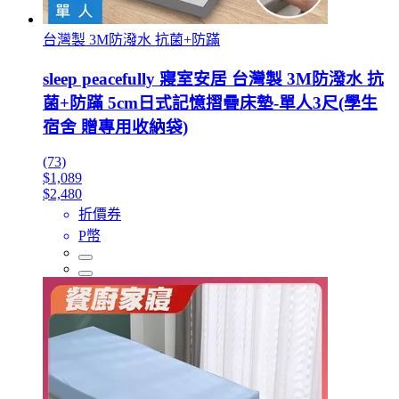
台灣製 3M防潑水 抗菌+防蹣
sleep peacefully 寢室安居 台灣製 3M防潑水 抗
菌+防蹣 5cm日式記憶摺疊床墊-單人3尺(學生
宿舍 贈專用收納袋)
(73)
$1,089
$2,480
折價券
P幣