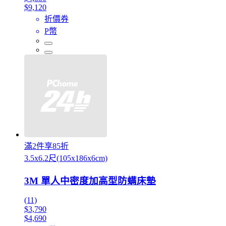
$9,120
折價券
P幣
滿2件享85折
3.5x6.2尺(105x186x6cm)
3M 單人中密度加高型防螨床墊
(11)
$3,790
$4,690