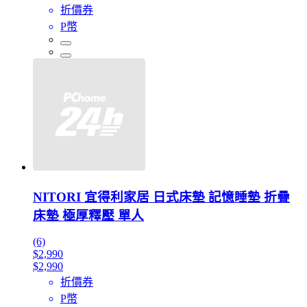
折價券
P幣
NITORI 宜得利家居 日式床墊 記憶睡墊 折疊
床墊 極厚釋壓 單人
(6)
$2,990
$2,990
折價券
P幣