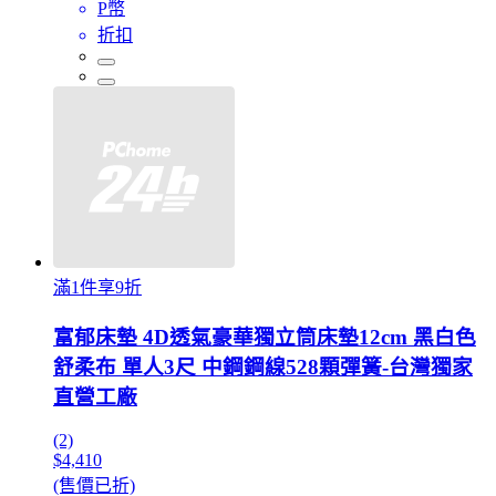
P幣
折扣
滿1件享9折
富郁床墊 4D透氣豪華獨立筒床墊12cm 黑白色
舒柔布 單人3尺 中鋼鋼線528顆彈簧-台灣獨家
直營工廠
(2)
$4,410
(售價已折)