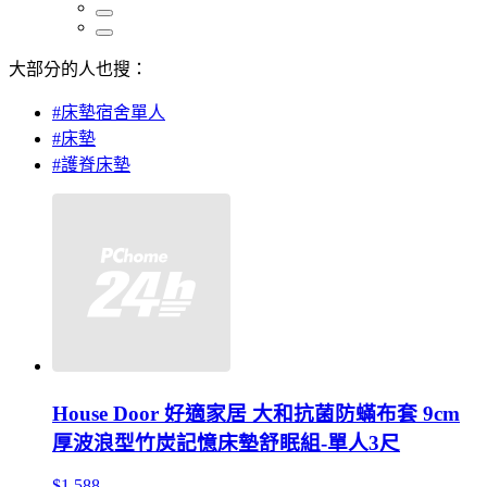
大部分的人也搜：
#床墊宿舍單人
#床墊
#護脊床墊
House Door 好適家居 大和抗菌防蟎布套 9cm
厚波浪型竹炭記憶床墊舒眠組-單人3尺
$1,588