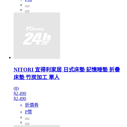
NITORI 宜得利家居 日式床墊 記憶睡墊 折疊
床墊 竹炭加工 單人
(8)
$2,490
$2,490
折價券
P幣