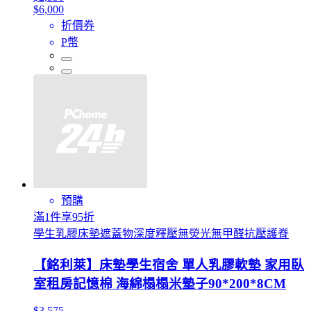
$6,000
折價券
P幣
預購
滿1件享95折
學生乳膠床墊遮蓋物深度釋壓無熒光無甲醛抗壓護脊
【銘利萊】床墊學生宿舍 單人乳膠軟墊 家用臥
室租房記憶棉 海綿榻榻米墊子90*200*8CM
$3,575