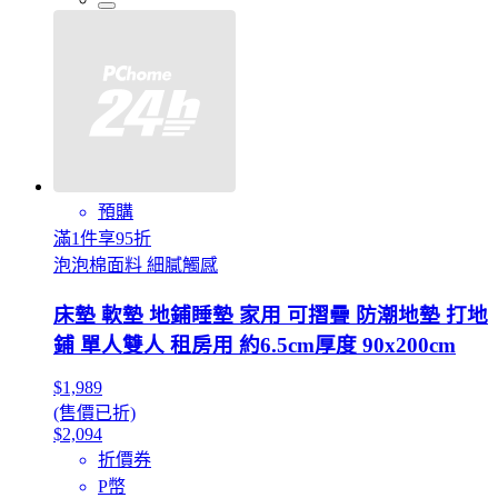
預購
滿1件享95折
泡泡棉面料 細膩觸感
床墊 軟墊 地鋪睡墊 家用 可摺疊 防潮地墊 打地
鋪 單人雙人 租房用 約6.5cm厚度 90x200cm
$1,989
(售價已折)
$2,094
折價券
P幣