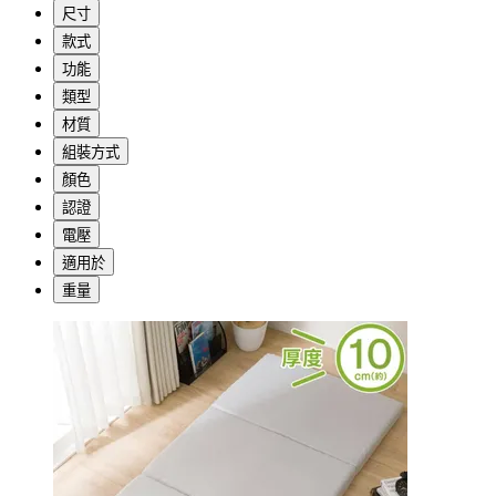
尺寸
款式
功能
類型
材質
組裝方式
顏色
認證
電壓
適用於
重量