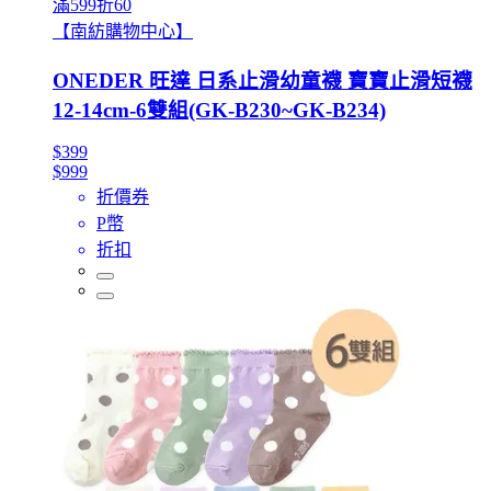
滿599折60
【南紡購物中心】
ONEDER 旺達 日系止滑幼童襪 寶寶止滑短襪
12-14cm-6雙組(GK-B230~GK-B234)
$399
$999
折價券
P幣
折扣