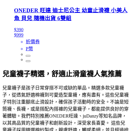
ONEDER 旺達 迪士尼公主 幼童止滑襪 小美人
魚 貝兒 隨機出貨 6雙組
$390
$999
折價券
P幣
兒童襪子精選，舒適止滑童襪人氣推薦
兒童襪子是孩子日常穿搭不可或缺的單品。精選多款兒童襪
子，從透氣舒適棉襪到可愛造型童襪，應有盡有。這些兒童襪
子特別注重腳底止滑設計，確保孩子活動時的安全。不論是短
筒襪、長襪，或是搭配內搭褲的兒童襪子，都能提供良好的穿
著體驗。我們特別推薦ONEDER旺達、juDanzy等知名品牌，
以其高品質的兒童襪子和創新設計，深受家長喜愛。 這些兒
童襪子採用精選棉紗製成，親膚舒適，觸感柔細，並且經過檢