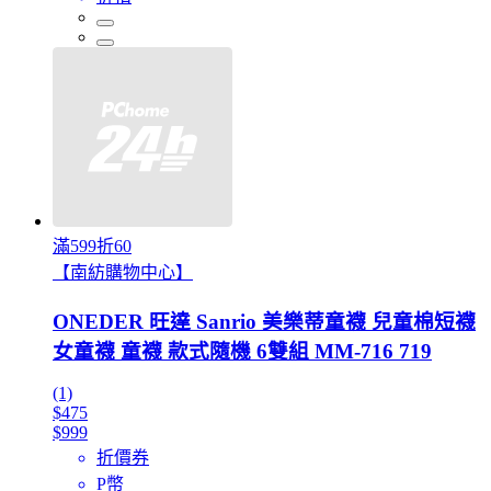
滿599折60
【南紡購物中心】
ONEDER 旺達 Sanrio 美樂蒂童襪 兒童棉短襪
女童襪 童襪 款式隨機 6雙組 MM-716 719
(1)
$475
$999
折價券
P幣