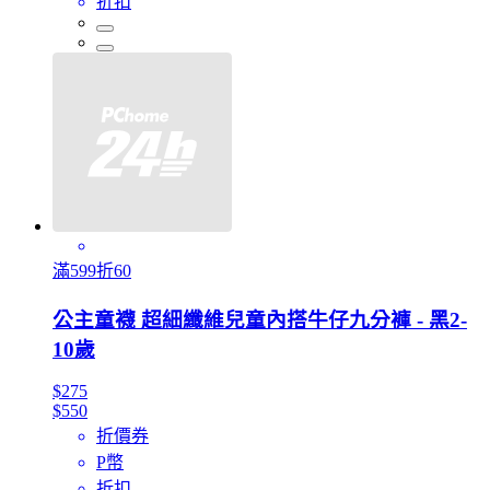
折扣
滿599折60
公主童襪 超細纖維兒童內搭牛仔九分褲 - 黑2-
10歲
$275
$550
折價券
P幣
折扣