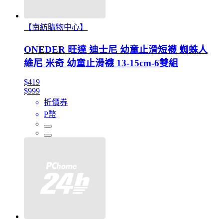
【南紡購物中心】
ONEDER 旺達 迪士尼 幼童止滑短襪 蜘蛛人
維尼 米奇 幼童止滑襪 13-15cm-6雙組
$419
$999
折價券
P幣