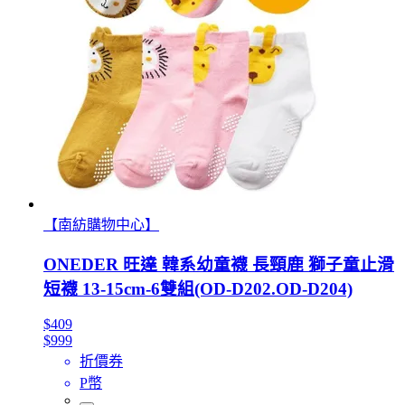
【南紡購物中心】
ONEDER 旺達 韓系幼童襪 長頸鹿 獅子童止滑
短襪 13-15cm-6雙組(OD-D202.OD-D204)
$409
$999
折價券
P幣