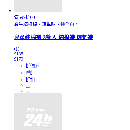
滿599折60
原生精梳棉，無異味、純淨白。
兒童純棉襪 3雙入 純棉襪 透氣襪
(1)
$135
$179
折價券
P幣
折扣