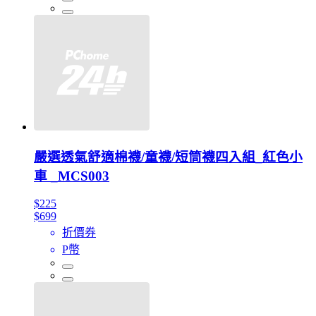
嚴選透氣舒適棉襪/童襪/短筒襪四入組_紅色小
車 _MCS003
$225
$699
折價券
P幣