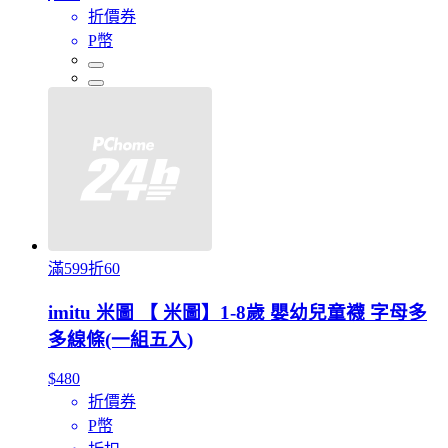
折價券
P幣
滿599折60
imitu 米圖 【 米圖】1-8歲 嬰幼兒童襪 字母多
多線條(一組五入)
$480
折價券
P幣