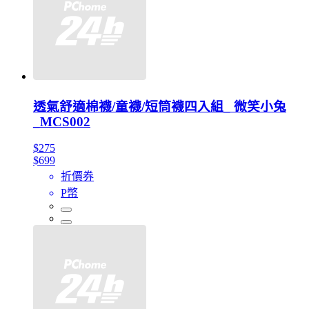
透氣舒適棉襪/童襪/短筒襪四入組_ 微笑小兔
_MCS002
$275
$699
折價券
P幣