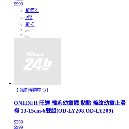
$999
折價券
P幣
折扣
【南紡購物中心】
ONEDER 旺達 韓系幼童襪 點點 條紋幼童止滑
襪 13-15cm-6雙組(OD-LY208.OD-LY209)
$399
$999