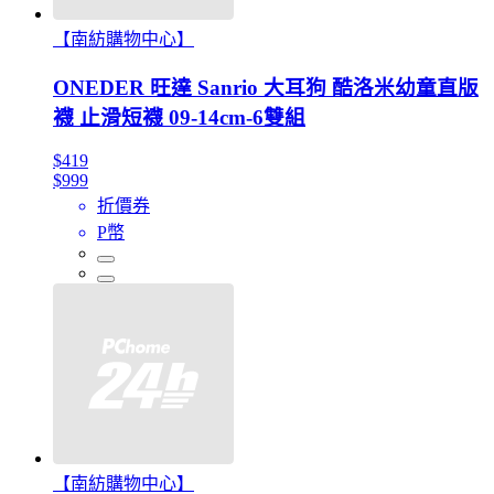
【南紡購物中心】
ONEDER 旺達 Sanrio 大耳狗 酷洛米幼童直版
襪 止滑短襪 09-14cm-6雙組
$419
$999
折價券
P幣
【南紡購物中心】