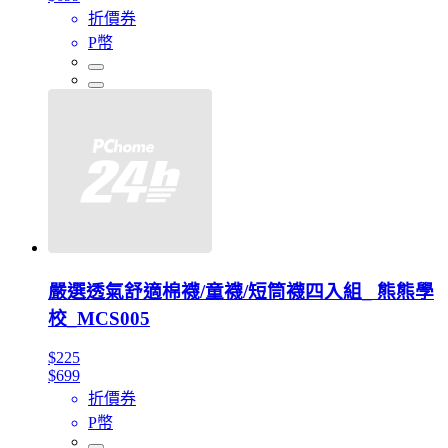
折價券
P幣
嚴選透氣舒適棉襪/童襪/短筒襪四入組_ 熊熊學
校_MCS005
$225
$699
折價券
P幣