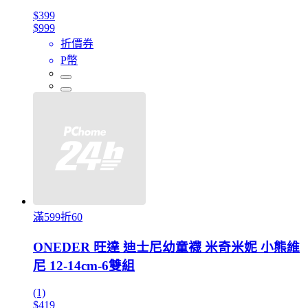
$399
$999
折價券
P幣
滿599折60
ONEDER 旺達 迪士尼幼童襪 米奇米妮 小熊維
尼 12-14cm-6雙組
(1)
$419