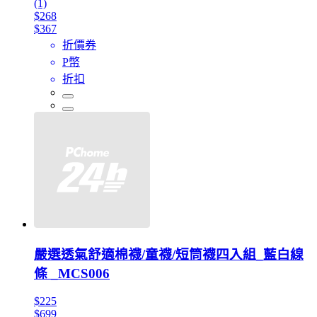
(1)
$268
$367
折價券
P幣
折扣
嚴選透氣舒適棉襪/童襪/短筒襪四入組_藍白線
條 _MCS006
$225
$699