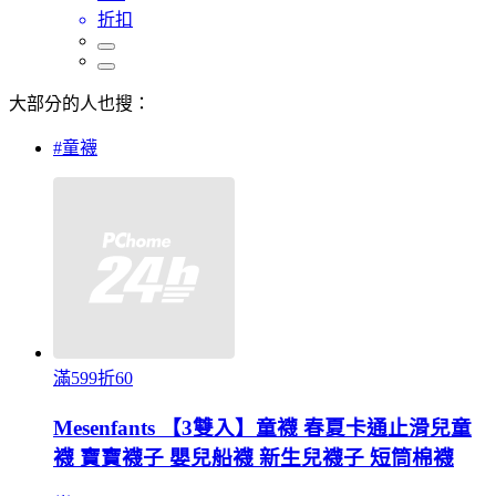
折扣
大部分的人也搜：
#童襪
滿599折60
Mesenfants 【3雙入】童襪 春夏卡通止滑兒童
襪 寶寶襪子 嬰兒船襪 新生兒襪子 短筒棉襪