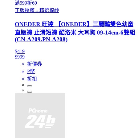
滿599折60
正版授權→精選棉紗
ONEDER 旺達 【ONEDER】三麗鷗雙色幼童
直版襪 止滑短襪 酷洛米 大耳狗 09-14cm-6雙組
(CN-A209.PN-A208)
$419
$999
折價券
P幣
折扣