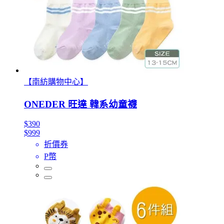
【南紡購物中心】
ONEDER 旺達 韓系幼童襪
$390
$999
折價券
P幣