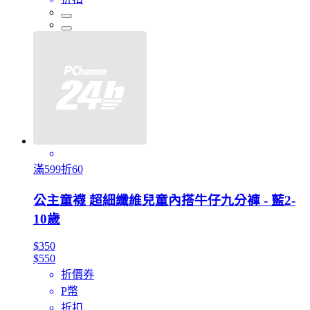
滿599折60
公主童襪 超細纖維兒童內搭牛仔九分褲 - 藍2-
10歲
$350
$550
折價券
P幣
折扣