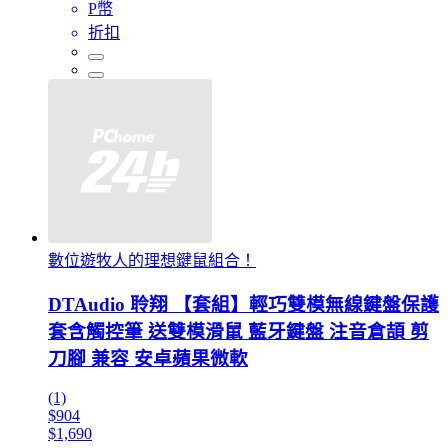
P幣
折扣
數位遊牧人的理想鍵鼠組合！
DTAudio 聆翔 【套組】輕巧雙模無線鍵盤保護
套含觸控筆 送雙模滑鼠 藍牙鍵盤 注音倉頡 剪
刀腳 兼容 安卓蘋果微軟
(1)
$904
$1,690