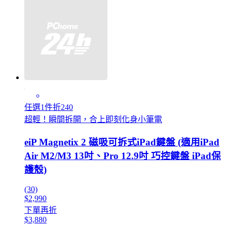
任選1件折240
超輕！瞬間拆開，合上即刻化身小筆電
eiP Magnetix 2 磁吸可拆式iPad鍵盤 (適用iPad
Air M2/M3 13吋、Pro 12.9吋 巧控鍵盤 iPad保
護殼)
(30)
$2,990
下單再折
$3,880