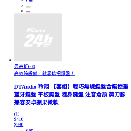
最高折600
高效跨設備，就靠這把鍵盤！
DTAudio 聆翔 【套組】輕巧無線鍵盤含觸控筆
藍牙鍵盤 平板鍵盤 隨身鍵盤 注音倉頡 剪刀腳
兼容安卓蘋果微軟
(1)
$410
$990