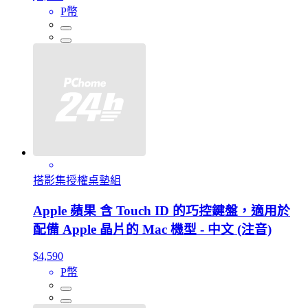
P幣
搭影集授權桌墊組
Apple 蘋果 含 Touch ID 的巧控鍵盤，適用於
配備 Apple 晶片的 Mac 機型 - 中文 (注音)
$4,590
P幣