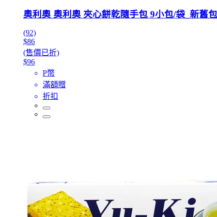
奧利奧 奧利奧 夾心餅乾隨手包 9小包/袋_新舊
(92)
$86
(售價已折)
$96
P幣
滿額贈
折扣