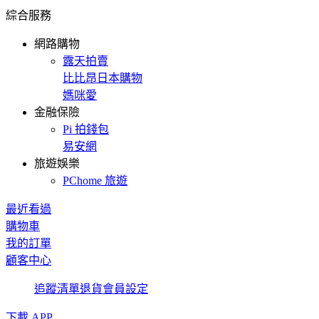
綜合服務
網路購物
露天拍賣
比比昂日本購物
媽咪愛
金融保險
Pi 拍錢包
易安網
旅遊娛樂
PChome 旅遊
最近看過
購物車
我的訂單
顧客中心
追蹤清單
退貨
會員設定
下載 APP