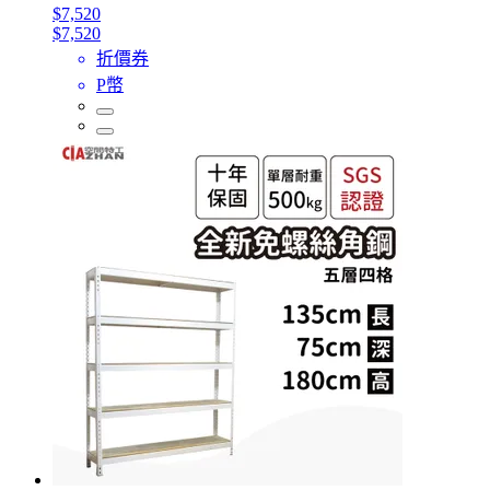
$7,520
$7,520
折價券
P幣