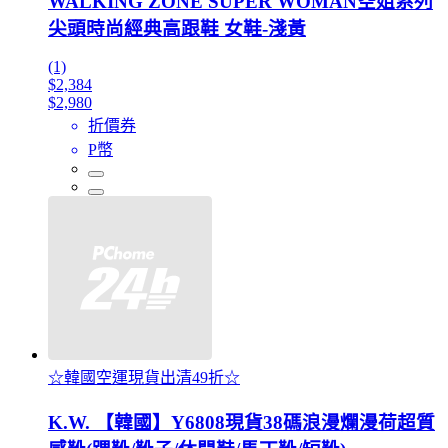
WALKING ZONE SUPER WOMAN空姐系列
尖頭時尚經典高跟鞋 女鞋-淺黃
(1)
$2,384
$2,980
折價券
P幣
☆韓國空運現貨出清49折☆
K.W. 【韓國】Y6808現貨38碼浪漫爛漫荷超質