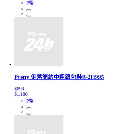
P幣
Pretty 俐落簡約中粗跟包鞋B-2H995
$698
$1,180
P幣