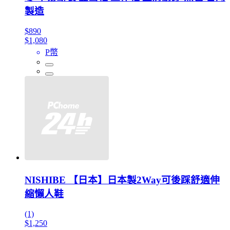
製造
$890
$1,080
P幣
NISHIBE 【日本】日本製2Way可後踩舒適伸
縮懶人鞋
(1)
$1,250