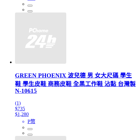
GREEN PHOENIX 波兒德 男 女大尺碼 學生
鞋 學生皮鞋 商務皮鞋 全黑工作鞋 沾黏 台灣製
N-10615
(1)
$735
$1,280
P幣