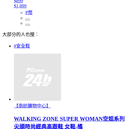
$899
$1,899
P幣
大部分的人也搜：
#安全鞋
【南紡購物中心】
WALKING ZONE SUPER WOMAN空姐系列
尖頭時尚經典高跟鞋 女鞋-橘