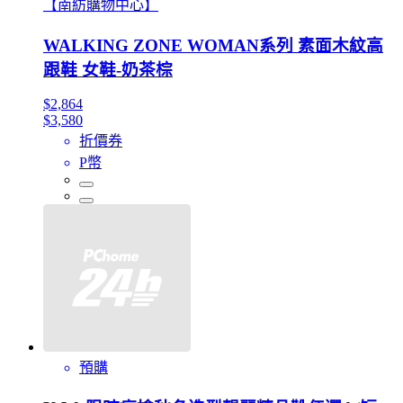
【南紡購物中心】
WALKING ZONE WOMAN系列 素面木紋高
跟鞋 女鞋-奶茶棕
$2,864
$3,580
折價券
P幣
預購