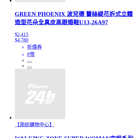
GREEN PHOENIX 波兒德 蕾絲緹花拆式立體
造型花朵全真皮高跟婚鞋U13-26A97
$2,415
$4,780
折價券
P幣
【南紡購物中心】