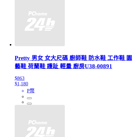
Pretty 男女 女大尺碼 廚師鞋 防水鞋 工作鞋 園
藝鞋 荷蘭鞋 護趾 輕量 廚房U38-00891
$863
$1,180
P幣