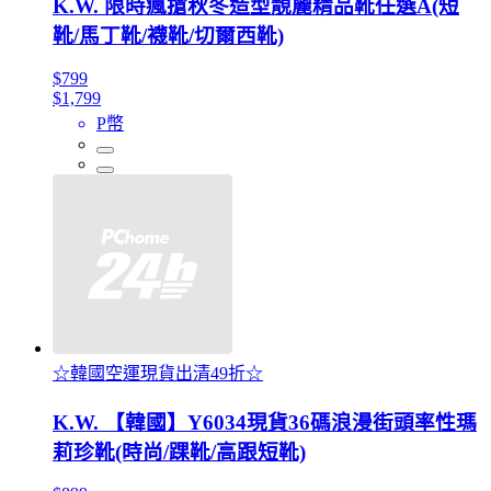
K.W. 限時瘋搶秋冬造型靚麗精品靴任選A(短
靴/馬丁靴/襪靴/切爾西靴)
$799
$1,799
P幣
☆韓國空運現貨出清49折☆
K.W. 【韓國】Y6034現貨36碼浪漫街頭率性瑪
莉珍靴(時尚/踝靴/高跟短靴)