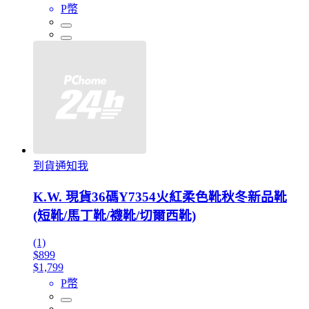
P幣
到貨通知我
K.W. 現貨36碼Y7354火紅柔色靴秋冬新品靴
(短靴/馬丁靴/襪靴/切爾西靴)
(1)
$899
$1,799
P幣