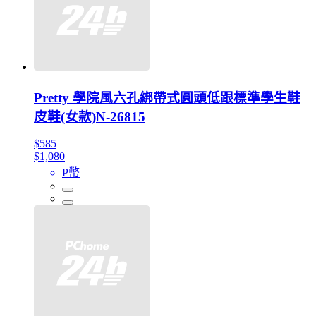
Pretty 學院風六孔綁帶式圓頭低跟標準學生鞋
皮鞋(女款)N-26815
$585
$1,080
P幣