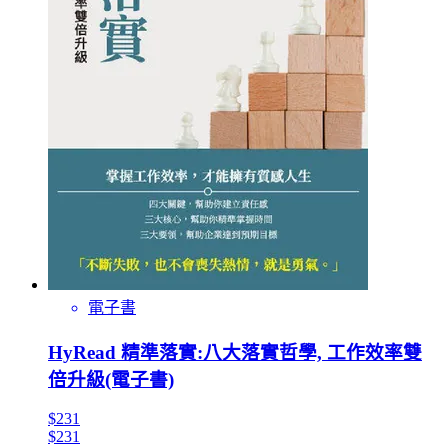
電子書
HyRead 精準落實:八大落實哲學, 工作效率雙
倍升級(電子書)
$231
$231