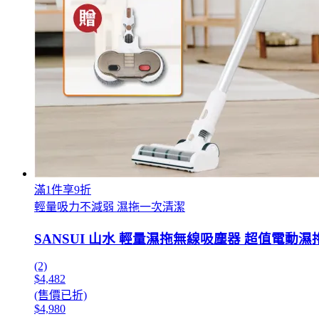
滿1件享9折
輕量吸力不減弱 濕拖一次清潔
SANSUI 山水 輕量濕拖無線吸塵器 超值電動濕拖
(2)
$4,482
(售價已折)
$4,980