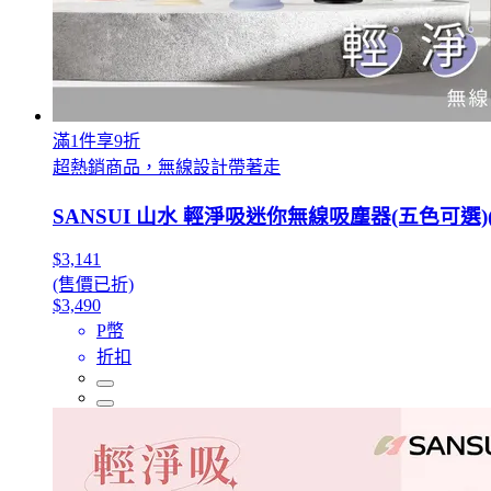
滿1件享9折
超熱銷商品，無線設計帶著走
SANSUI 山水 輕淨吸迷你無線吸塵器(五色可選)(SVC-
$3,141
(售價已折)
$3,490
P幣
折扣