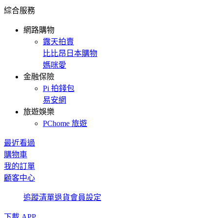
綜合服務
網路購物
露天拍賣
比比昂日本購物
媽咪愛
金融保險
Pi 拍錢包
易安網
旅遊娛樂
PChome 旅遊
最近看過
購物車
我的訂單
顧客中心
追蹤清單
退貨
會員設定
下載 APP