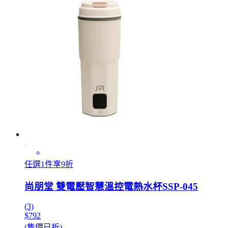
任選1件享9折
尚朋堂 雙電壓智慧溫控電熱水杯SSP-045
(3)
$792
(售價已折)