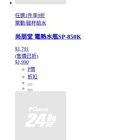
任選1件享9折
電動/碰杯給水
尚朋堂 電熱水瓶SP-850K
$1,791
(售價已折)
$1,990
P幣
折扣