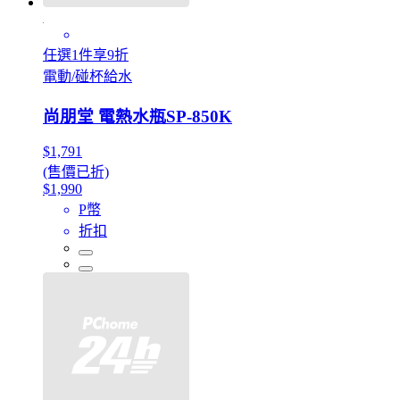
任選1件享9折
電動/碰杯給水
尚朋堂 電熱水瓶SP-850K
$1,791
(售價已折)
$1,990
P幣
折扣