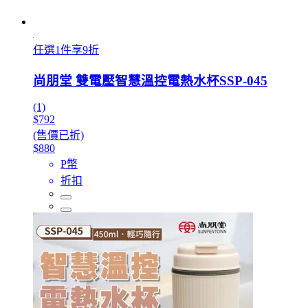
任選1件享9折
尚朋堂 雙電壓智慧溫控電熱水杯SSP-045
(1)
$792
(售價已折)
$880
P幣
折扣