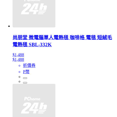
尚朋堂 微電腦單人電熱毯 咖啡格 電毯 短絨毛
電熱毯 SBL-332K
$1,488
$1,488
折價券
P幣