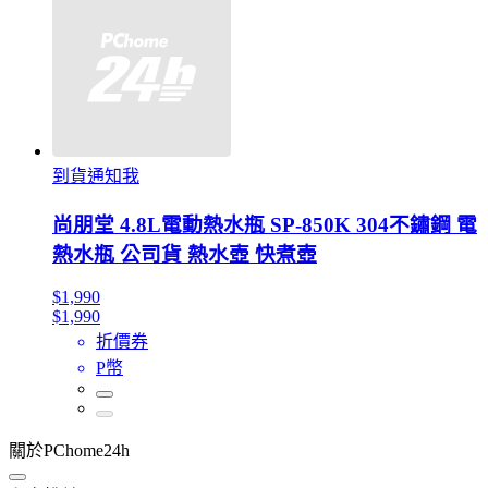
到貨通知我
尚朋堂 4.8L電動熱水瓶 SP-850K 304不鏽鋼 電
熱水瓶 公司貨 熱水壺 快煮壺
$1,990
$1,990
折價券
P幣
關於PChome24h