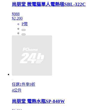
尚朋堂 微電腦單人電熱毯SBL-322C
$988
$2,200
P幣
任選1件享9折
4公升
尚朋堂 電熱水瓶SP-840W