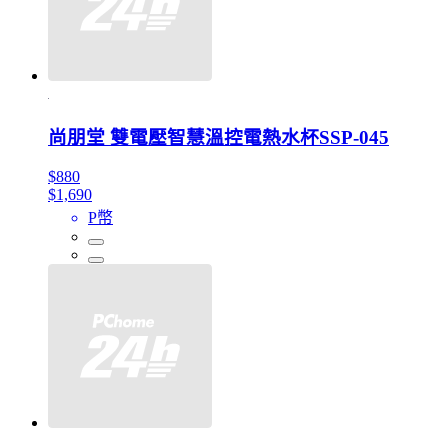
尚朋堂 雙電壓智慧溫控電熱水杯SSP-045
$880
$1,690
P幣