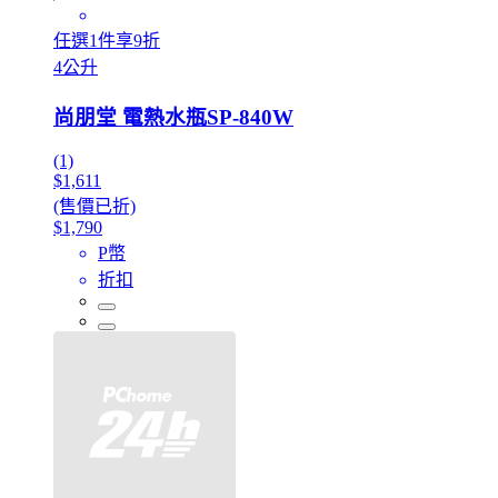
任選1件享9折
4公升
尚朋堂 電熱水瓶SP-840W
(1)
$1,611
(售價已折)
$1,790
P幣
折扣