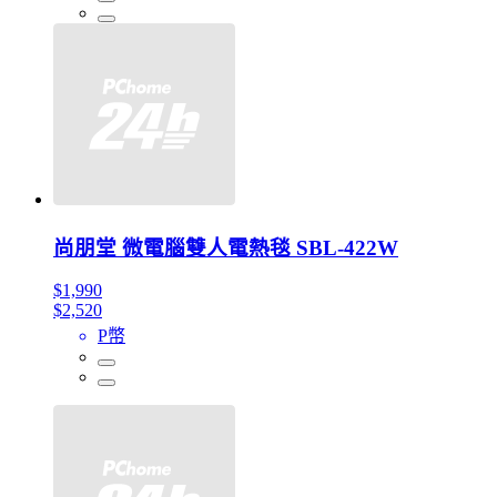
尚朋堂 微電腦雙人電熱毯 SBL-422W
$1,990
$2,520
P幣