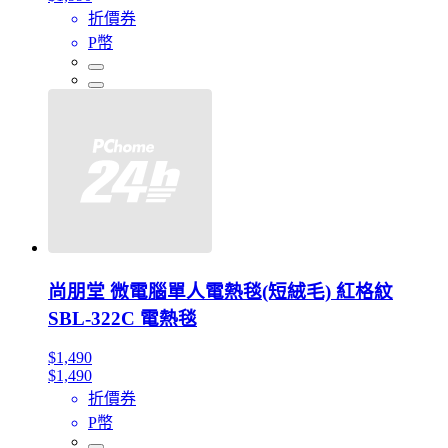
折價券
P幣
尚朋堂 微電腦單人電熱毯(短絨毛) 紅格紋
SBL-322C 電熱毯
$1,490
$1,490
折價券
P幣