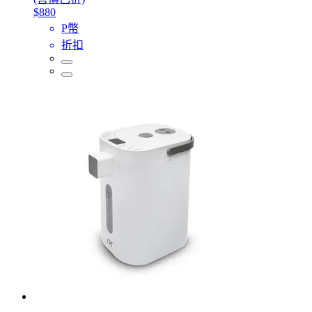
$880
P幣
折扣