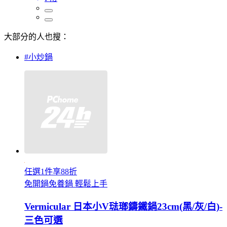
大部分的人也搜：
#小炒鍋
任選1件享88折
免開鍋免養鍋 輕鬆上手
Vermicular 日本小V琺瑯鑄鐵鍋23cm(黑/灰/白)-
三色可選