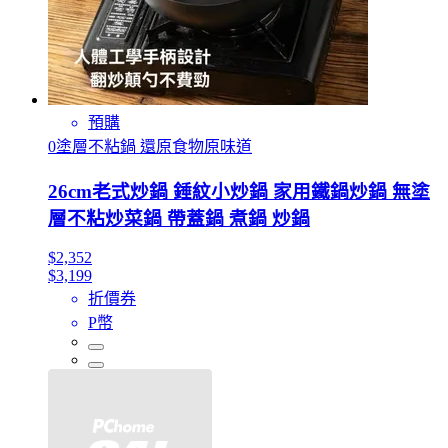
預購
0塗層不粘鍋 還原食物原味道
26cm老式炒鍋 錘紋小炒鍋 家用鐵鍋炒鍋 無塗
層不粘炒菜鍋 帶蓋鍋 煮鍋 炒鍋
$2,352
$3,199
折價券
P幣