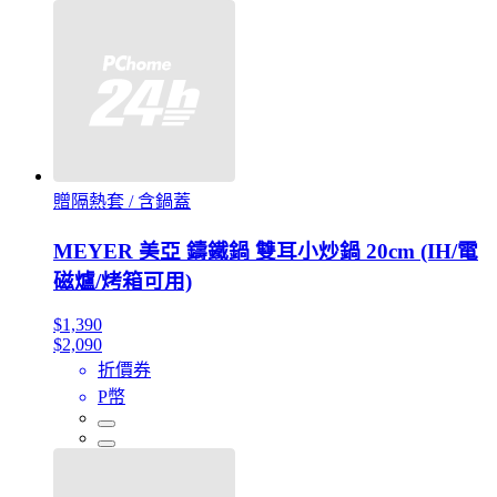
贈隔熱套 / 含鍋蓋
MEYER 美亞 鑄鐵鍋 雙耳小炒鍋 20cm (IH/電
磁爐/烤箱可用)
$1,390
$2,090
折價券
P幣