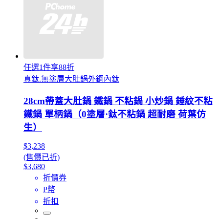
任選1件享88折
真鈦.無塗層大肚鍋外鋼內鈦
28cm帶蓋大肚鍋 鐵鍋 不粘鍋 小炒鍋 錘紋不粘
鐵鍋 單柄鍋（0塗層·鈦不粘鍋 超耐磨 荷葉仿
生）
$3,238
(售價已折)
$3,680
折價券
P幣
折扣