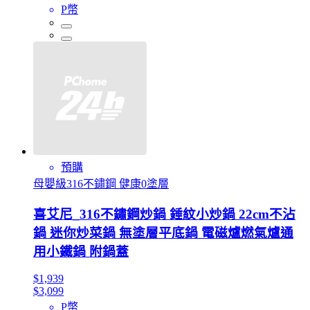
P幣
預購
母嬰級316不鏽鋼 健康0塗層
喜艾尼_316不鏽鋼炒鍋 錘紋小炒鍋 22cm不沾
鍋 迷你炒菜鍋 無塗層平底鍋 電磁爐燃氣爐通
用小鐵鍋 附鍋蓋
$1,939
$3,099
P幣