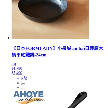
【日本FORMLADY】小泉誠 ambai日製原木
柄平底鐵鍋-24cm
(3)
$1,790
$5,400
P幣