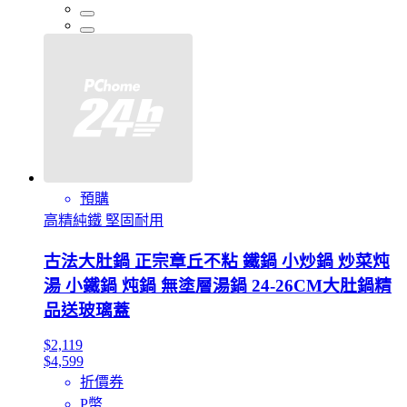
預購
高精純鐵 堅固耐用
古法大肚鍋 正宗章丘不粘 鐵鍋 小炒鍋 炒菜炖
湯 小鐵鍋 炖鍋 無塗層湯鍋 24-26CM大肚鍋精
品送玻璃蓋
$2,119
$4,599
折價券
P幣