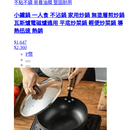
不粘不鏽 易養油膜 堅固耐用
小鐵鍋 一人食 不沾鍋 家用炒鍋 無塗層煎炒鍋
瓦斯爐電磁爐通用 平底炒菜鍋 輕便炒菜鍋 導
熱迅速 熱銷
$1,647
$2,360
P幣