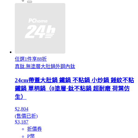
任選1件享88折
真鈦.無塗層大肚鍋外鋼內鈦
24cm帶蓋大肚鍋 鐵鍋 不粘鍋 小炒鍋 錘紋不粘
鐵鍋 單柄鍋（0塗層·鈦不粘鍋 超耐磨 荷葉仿
生）
$2,804
(售價已折)
$3,187
折價券
P幣