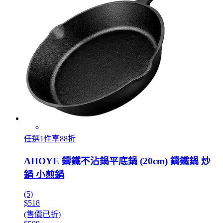
任選1件享88折
AHOYE 鑄鐵不沾鍋平底鍋 (20cm) 鑄鐵鍋 炒
鍋 小煎鍋
(5)
$518
(售價已折)