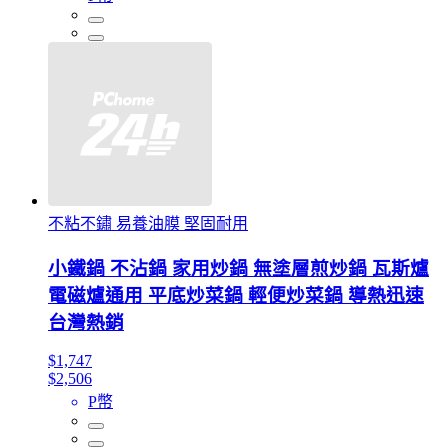
不粘不鏽 易養油膜 堅固耐用
小鐵鍋 不沾鍋 家用炒鍋 無塗層煎炒鍋 瓦斯爐
電磁爐通用 平底炒菜鍋 輕便炒菜鍋 導熱迅速
台灣熱銷
$1,747
$2,506
P幣