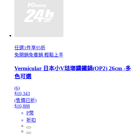
任選1件享95折
免開鍋免養鍋 輕鬆上手
Vermicular 日本小V琺瑯鑄鐵鍋(OP2) 26cm -多
色可選
(6)
$10,343
(售價已折)
$10,888
P幣
折扣