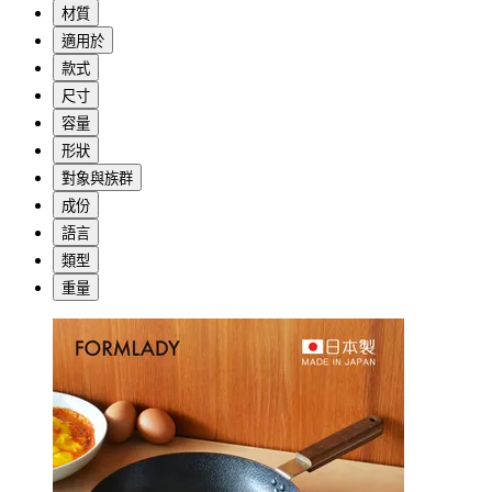
材質
適用於
款式
尺寸
容量
形狀
對象與族群
成份
語言
類型
重量