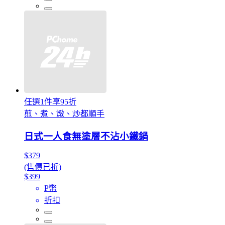
任選1件享95折
煎、煮、燉、炒都順手
日式一人食無塗層不沾小鐵鍋
$379
(售價已折)
$399
P幣
折扣