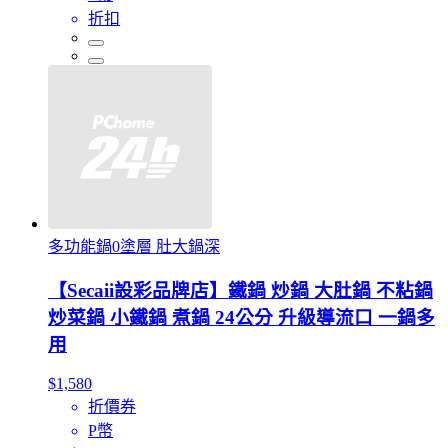
折扣
多功能鍋0塗層 肚大鍋深
【Secaii設彩品牌店】鐵鍋 炒鍋 大肚鍋 不粘鍋
炒菜鍋 小鐵鍋 煮鍋 24公分 升級導流口 一鍋多
用
$1,580
折價券
P幣