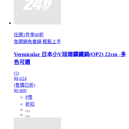
任選1件享88折
免開鍋免養鍋 輕鬆上手
Vermicular 日本小V琺瑯鑄鐵鍋(OP2) 22cm -多
色可選
(5)
$8,624
(售價已折)
$9,800
P幣
折扣