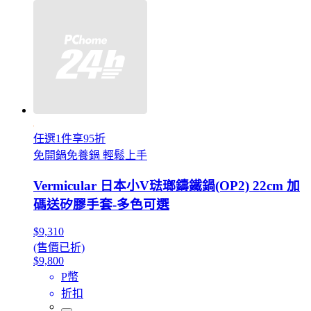
任選1件享95折
免開鍋免養鍋 輕鬆上手
Vermicular 日本小V琺瑯鑄鐵鍋(OP2) 22cm 加
碼送矽膠手套-多色可選
$9,310
(售價已折)
$9,800
P幣
折扣