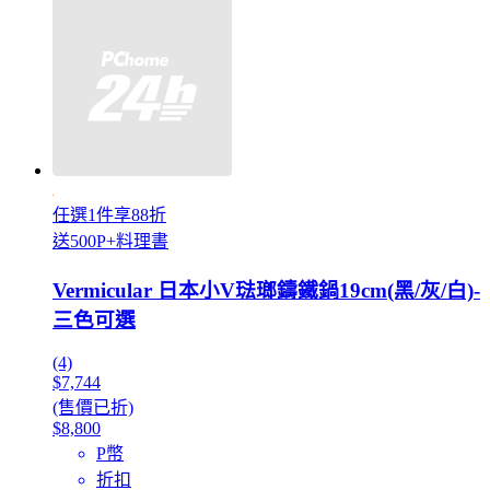
任選1件享88折
送500P+料理書
Vermicular 日本小V琺瑯鑄鐵鍋19cm(黑/灰/白)-
三色可選
(4)
$7,744
(售價已折)
$8,800
P幣
折扣