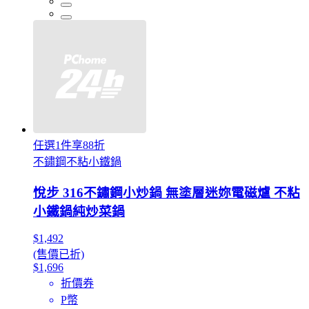
任選1件享88折
不鏽鋼不粘小鐵鍋
悅步 316不鏽鋼小炒鍋 無塗層迷妳電磁爐 不粘
小鐵鍋純炒菜鍋
$1,492
(售價已折)
$1,696
折價券
P幣