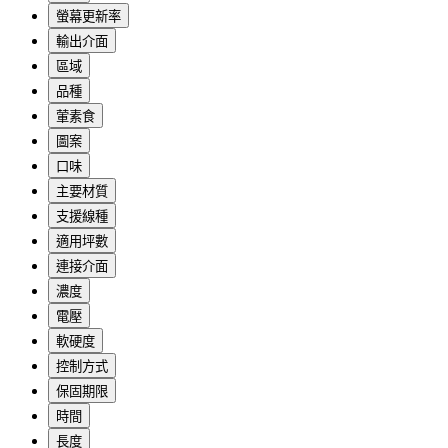
螢幕更新率
輸出介面
區域
品種
葷素食
圖案
口味
主要材質
支援線種
適用坪數
連接介面
濃度
電壓
軟硬度
控制方式
保固期限
時間
長度