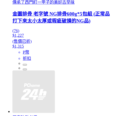
傳承了西門町一甲子的美好古早味
金園排骨 老字號 NG排骨600g*5包組 (正常品
打下來太小太厚或瑕疵破損的NG品)
(76)
$1,227
(售價已折)
$1,315
P幣
折扣