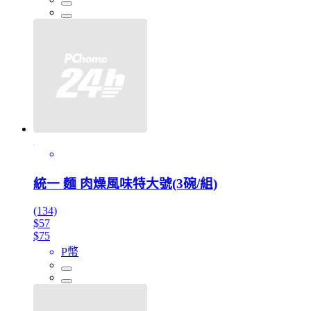
統一 麵 肉燥風味特大號(3碗/組)
(134)
$57
$75
P幣