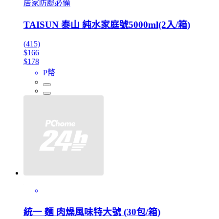
居家防颱必備
TAISUN 泰山 純水家庭號5000ml(2入/箱)
(415)
$166
$178
P幣
統一 麵 肉燥風味特大號 (30包/箱)