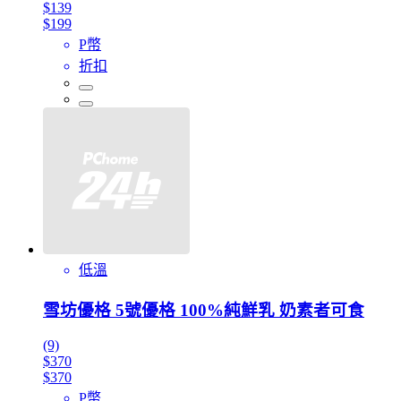
$139
$199
P幣
折扣
低溫
雪坊優格 5號優格 100%純鮮乳 奶素者可食
(9)
$370
$370
P幣