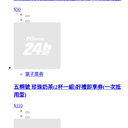
$50
電子票券
五桐號 珍珠奶茶(2杯一組)好禮即享券(一次抵
用型)
$110