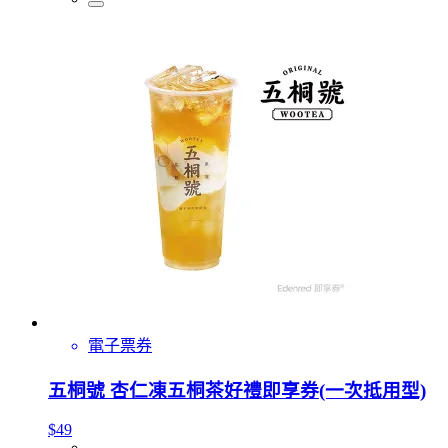
電子票券
五桐號 杏仁凍五桐茶好禮即享券(一次抵用型)
$49