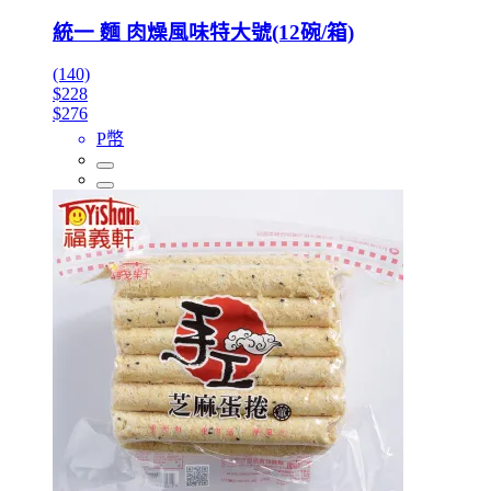
統一 麵 肉燥風味特大號(12碗/箱)
(140)
$228
$276
P幣