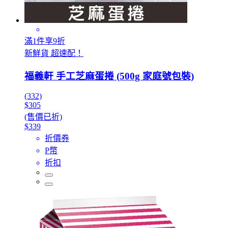
滿1件享9折
新鮮貨 超速配！
福義軒 手工芝麻蛋捲 (500g 家庭號包裝)
(332)
$305
(售價已折)
$339
折價券
P幣
折扣