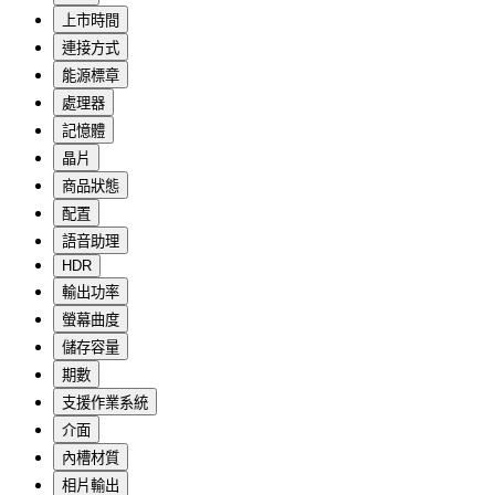
上市時間
連接方式
能源標章
處理器
記憶體
晶片
商品狀態
配置
語音助理
HDR
輸出功率
螢幕曲度
儲存容量
期數
支援作業系統
介面
內槽材質
相片輸出