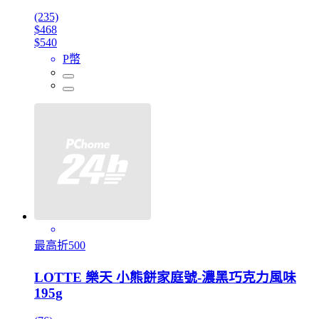
(235)
$468
$540
P幣
最高折500
LOTTE 樂天 小熊餅家庭號-濃黑巧克力風味
195g