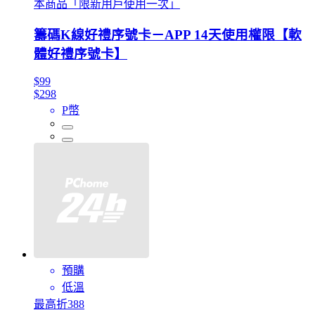
本商品「限新用戶使用一次」
籌碼K線好禮序號卡－APP 14天使用權限【軟
體好禮序號卡】
$99
$298
P幣
預購
低溫
最高折388