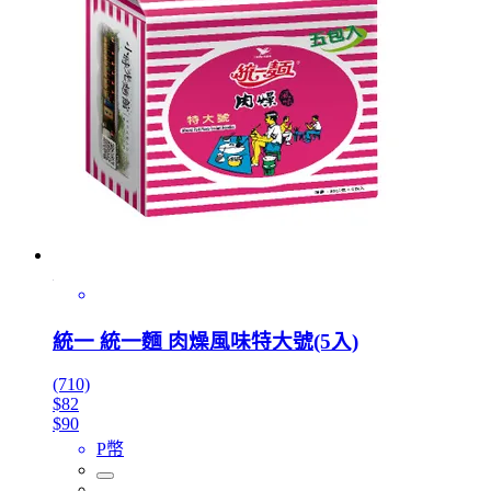
統一 統一麵 肉燥風味特大號(5入)
(710)
$82
$90
P幣