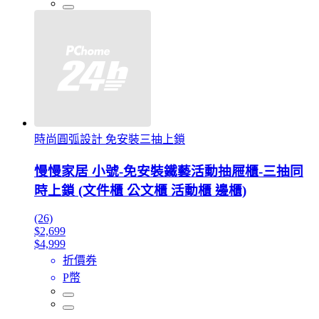
時尚圓弧設計 免安裝三抽上鎖
慢慢家居 小號-免安裝鐵藝活動抽屜櫃-三抽同
時上鎖 (文件櫃 公文櫃 活動櫃 邊櫃)
(26)
$2,699
$4,999
折價券
P幣