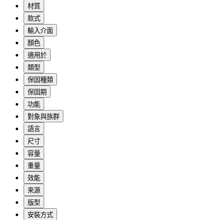
材質
款式
輸入介面
顏色
適用於
類型
保固種類
保固期
功能
對象與族群
語言
尺寸
容量
重量
效能
來源
版型
安裝方式