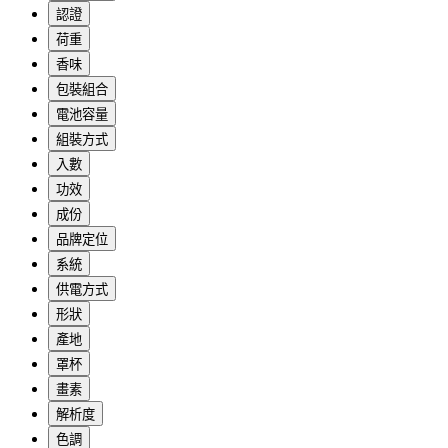
認證
荷重
香味
包裝組合
電池容量
組裝方式
入數
功效
成份
品牌定位
系統
供電方式
形狀
產地
罩杯
畫素
解析度
色調