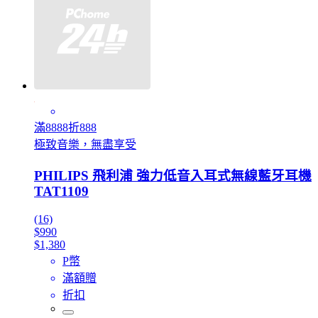
滿8888折888
極致音樂，無盡享受
PHILIPS 飛利浦 強力低音入耳式無線藍牙耳機
TAT1109
(16)
$990
$1,380
P幣
滿額贈
折扣