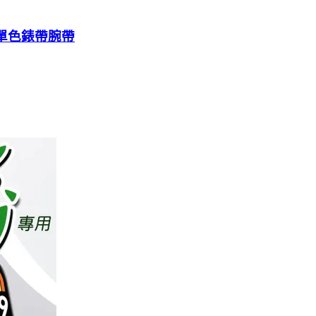
0單色錶帶腕帶