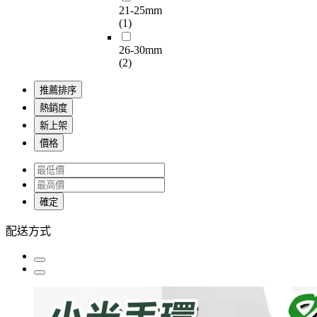
21-25mm
(1)
26-30mm
(2)
推薦排序
熱銷度
新上架
價格
確定
配送方式