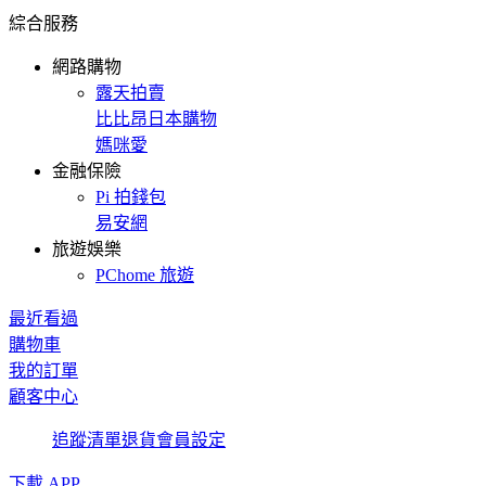
綜合服務
網路購物
露天拍賣
比比昂日本購物
媽咪愛
金融保險
Pi 拍錢包
易安網
旅遊娛樂
PChome 旅遊
最近看過
購物車
我的訂單
顧客中心
追蹤清單
退貨
會員設定
下載 APP