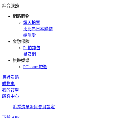
綜合服務
網路購物
露天拍賣
比比昂日本購物
媽咪愛
金融保險
Pi 拍錢包
易安網
旅遊娛樂
PChome 旅遊
最近看過
購物車
我的訂單
顧客中心
追蹤清單
退貨
會員設定
下載 APP