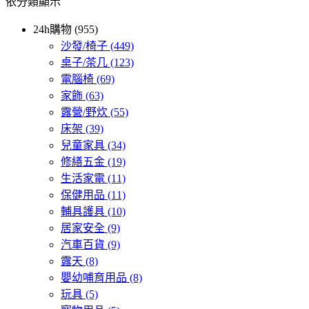
依分類顯示
24h購物 (955)
沙發/椅子
(449)
桌子/茶几
(123)
電腦椅
(69)
家飾
(63)
露營/野炊
(55)
床架
(39)
兒童家具
(34)
修繕五金
(19)
生活家電
(11)
保健用品
(11)
輔具護具
(10)
居家安全
(9)
汽車百貨
(9)
露天
(8)
嬰幼哺育用品
(8)
玩具
(5)