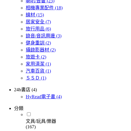
喇叭/音響
(23)
相機專業配件
(18)
線材
(15)
居家安全
(7)
旅行用品
(6)
錄音/音訊周邊
(3)
健身重訓
(2)
攝錄影器材
(2)
旅遊卡
(2)
家用清潔
(1)
汽車百貨
(1)
ＳＳＤ
(1)
24h書店 (4)
HyRead電子書
(4)
分類
文具/玩具/樂器
(167)