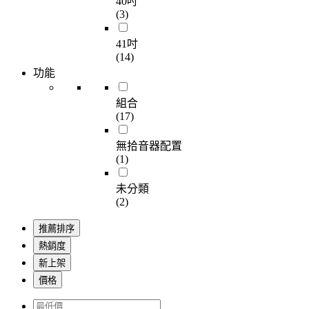
40吋
(3)
41吋
(14)
功能
組合
(17)
無拾音器配置
(1)
未分類
(2)
推薦排序
熱銷度
新上架
價格