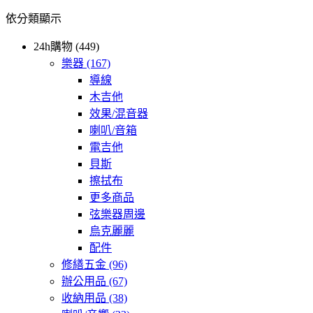
依分類顯示
24h購物 (449)
樂器
(167)
導線
木吉他
效果/混音器
喇叭/音箱
電吉他
貝斯
擦拭布
更多商品
弦樂器周邊
烏克麗麗
配件
修繕五金
(96)
辦公用品
(67)
收納用品
(38)