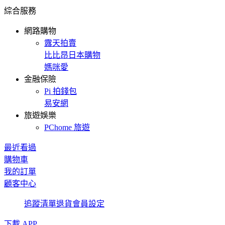
綜合服務
網路購物
露天拍賣
比比昂日本購物
媽咪愛
金融保險
Pi 拍錢包
易安網
旅遊娛樂
PChome 旅遊
最近看過
購物車
我的訂單
顧客中心
追蹤清單
退貨
會員設定
下載 APP