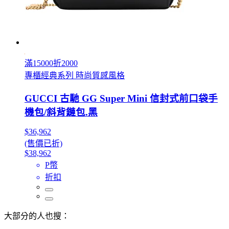
滿15000折2000
專櫃經典系列 時尚質感風格
GUCCI 古馳 GG Super Mini 信封式前口袋手
機包/斜背鏈包.黑
$36,962
(售價已折)
$38,962
P幣
折扣
大部分的人也搜：