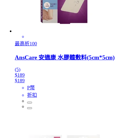
最高折100
AnsCare 安適康 水膠體敷料(5cm*5cm)
(5)
$189
$189
P幣
折扣