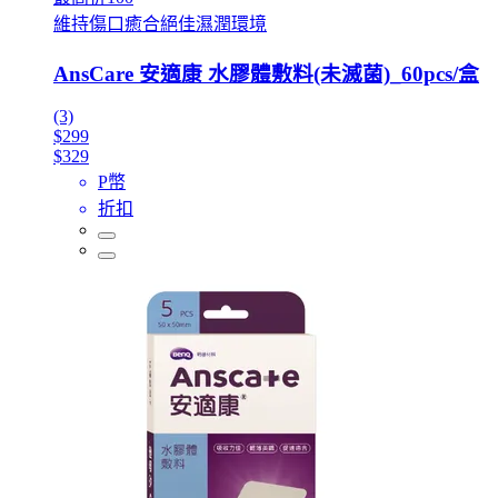
維持傷口癒合絕佳濕潤環境
AnsCare 安適康 水膠體敷料(未滅菌)_60pcs/盒
(3)
$299
$329
P幣
折扣