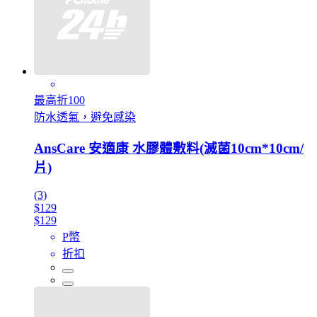
最高折100
防水透氣，避免感染
AnsCare 安適康 水膠體敷料(滅菌10cm*10cm/
片)
(3)
$129
$129
P幣
折扣