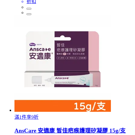
折扣
滿1件享9折
AnsCare 安適康 皙佳疤痕護理矽凝膠 15g/支