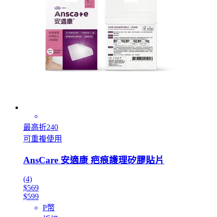
最高折240
可重複使用
AnsCare 安適康 疤痕護理矽膠貼片
(4)
$569
$599
P幣