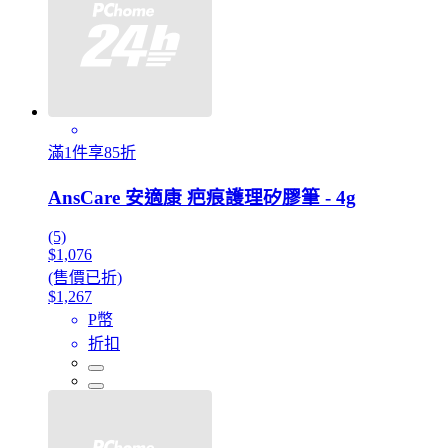
滿1件享85折
AnsCare 安適康 疤痕護理矽膠筆 - 4g
(5)
$1,076
(售價已折)
$1,267
P幣
折扣