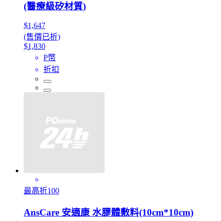
(醫療級矽材質)
$1,647
(售價已折)
$1,830
P幣
折扣
最高折100
AnsCare 安適康 水膠體敷料(10cm*10cm)