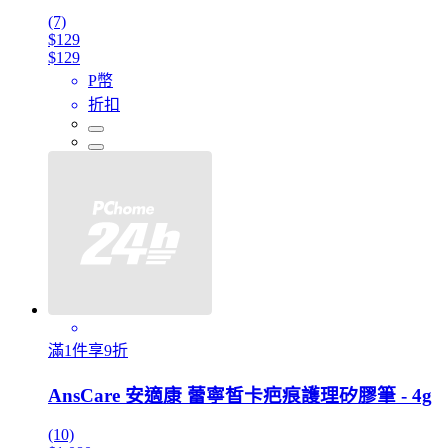
(7)
$129
$129
P幣
折扣
滿1件享9折
AnsCare 安適康 蕾寧皙卡疤痕護理矽膠筆 - 4g
(10)