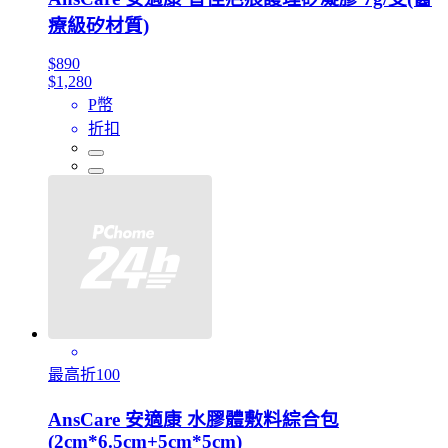
療級矽材質)
$890
$1,280
P幣
折扣
最高折100
AnsCare 安適康 水膠體敷料綜合包
(2cm*6.5cm+5cm*5cm)