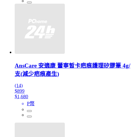
AnsCare 安適康 蕾寧皙卡疤痕護理矽膠筆 4g/
支(減少疤痕產生)
(14)
$899
$1,680
P幣