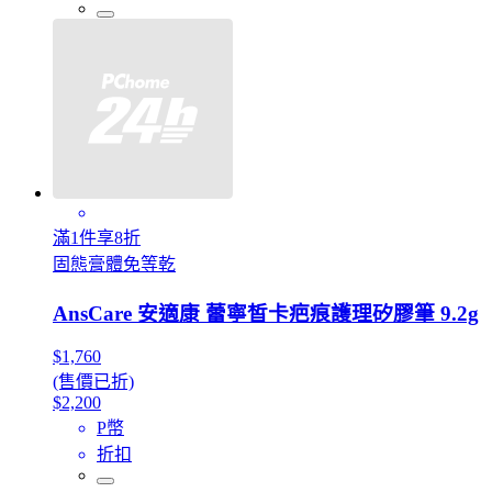
滿1件享8折
固態膏體免等乾
AnsCare 安適康 蕾寧皙卡疤痕護理矽膠筆 9.2g
$1,760
(售價已折)
$2,200
P幣
折扣