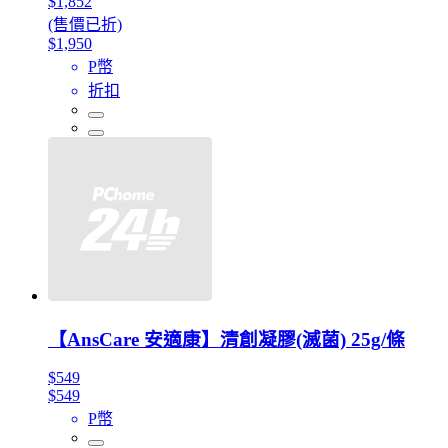
$1,852
(售價已折)
$1,950
P幣
折扣
【AnsCare 安適康】清創凝膠(滅菌) 25g/條
$549
$549
P幣