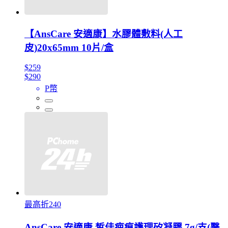
【AnsCare 安適康】水膠體敷料(人工
皮)20x65mm 10片/盒
$259
$290
P幣
最高折240
AnsCare 安適康 皙佳疤痕護理矽凝膠 7g/支(醫