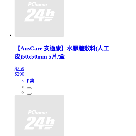
【AnsCare 安適康】水膠體敷料(人工
皮)50x50mm 5片/盒
$259
$290
P幣