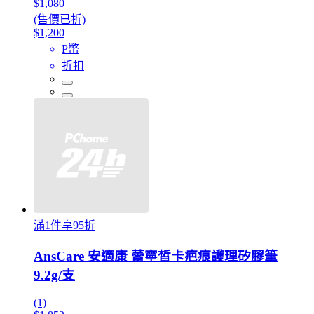
$1,080
(售價已折)
$1,200
P幣
折扣
滿1件享95折
AnsCare 安適康 蕾寧皙卡疤痕護理矽膠筆
9.2g/支
(1)