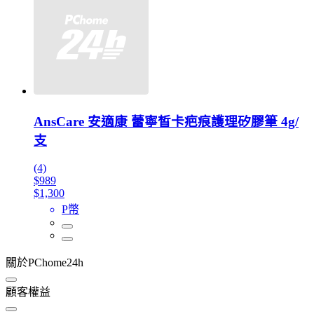
AnsCare 安適康 蕾寧皙卡疤痕護理矽膠筆 4g/
支
(4)
$989
$1,300
P幣
關於PChome24h
顧客權益