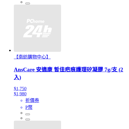
【南紡購物中心】
AnsCare 安適康 皙佳疤痕護理矽凝膠 7g/支 (2
入)
$1,750
$1,980
折價券
P幣