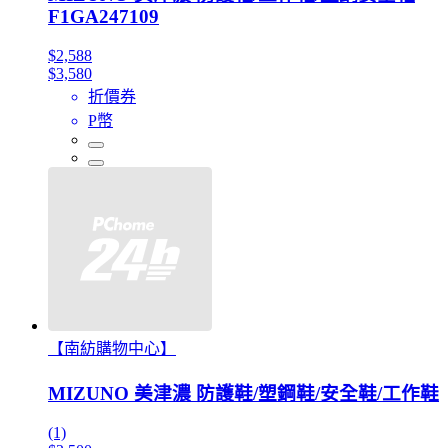
F1GA247109
$2,588
$3,580
折價券
P幣
【南紡購物中心】
MIZUNO 美津濃 防護鞋/塑鋼鞋/安全鞋/工作鞋
(1)