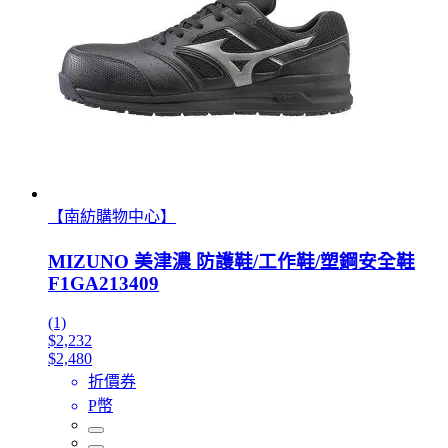
【南紡購物中心】
MIZUNO 美津濃 防護鞋/工作鞋/塑鋼安全鞋
F1GA213409
(1)
$2,232
$2,480
折價券
P幣