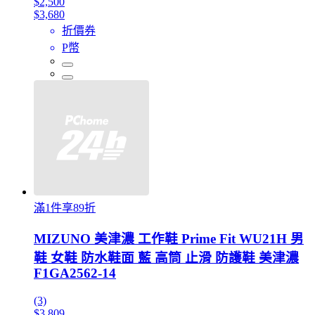
$2,500
$3,680
折價券
P幣
滿1件享89折
MIZUNO 美津濃 工作鞋 Prime Fit WU21H 男
鞋 女鞋 防水鞋面 藍 高筒 止滑 防護鞋 美津濃
F1GA2562-14
(3)
$3,809