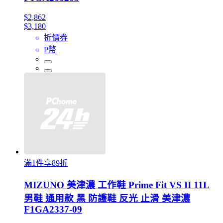
$2,862
$3,180
折價券
P幣
滿1件享89折
MIZUNO 美津濃 工作鞋 Prime Fit VS II 11L
男鞋 通用款 黑 防護鞋 反光 止滑 美津濃
F1GA2337-09