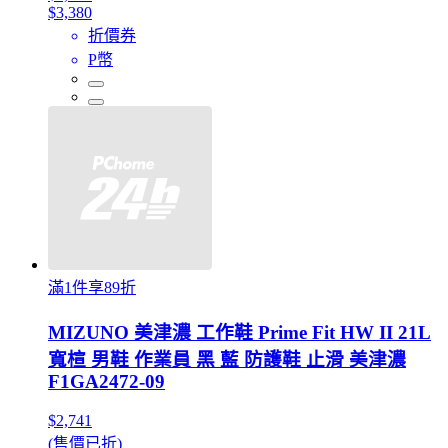
$3,380
折價券
P幣
滿1件享89折
MIZUNO 美津濃 工作鞋 Prime Fit HW II 21L
寬楦 男鞋 作業員 黑 藍 防護鞋 止滑 美津濃
F1GA2472-09
$2,741
(售價已折)