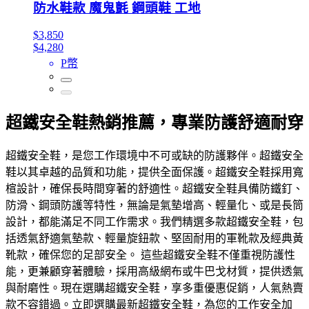
防水鞋款 魔鬼氈 鋼頭鞋 工地
$3,850
$4,280
P幣
超鐵安全鞋熱銷推薦，專業防護舒適耐穿
超鐵安全鞋，是您工作環境中不可或缺的防護夥伴。超鐵安全
鞋以其卓越的品質和功能，提供全面保護。超鐵安全鞋採用寬
楦設計，確保長時間穿著的舒適性。超鐵安全鞋具備防鐵釘、
防滑、鋼頭防護等特性，無論是氣墊增高、輕量化、或是長筒
設計，都能滿足不同工作需求。我們精選多款超鐵安全鞋，包
括透氣舒適氣墊款、輕量旋鈕款、堅固耐用的軍靴款及經典黃
靴款，確保您的足部安全。 這些超鐵安全鞋不僅重視防護性
能，更兼顧穿著體驗，採用高級網布或牛巴戈材質，提供透氣
與耐磨性。現在選購超鐵安全鞋，享多重優惠促銷，人氣熱賣
款不容錯過。立即選購最新超鐵安全鞋，為您的工作安全加