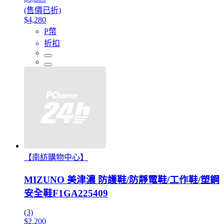
(售價已折)
$4,280
P幣
折扣
【南紡購物中心】
MIZUNO 美津濃 防護鞋/防靜電鞋/工作鞋/塑鋼
安全鞋F1GA225409
(3)
$2,200