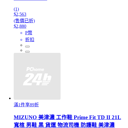
(1)
$2,563
(售價已折)
$2,880
P幣
折扣
滿1件享89折
MIZUNO 美津濃 工作鞋 Prime Fit TD II 21L
寬楦 男鞋 黑 貨運 物流司機 防護鞋 美津濃