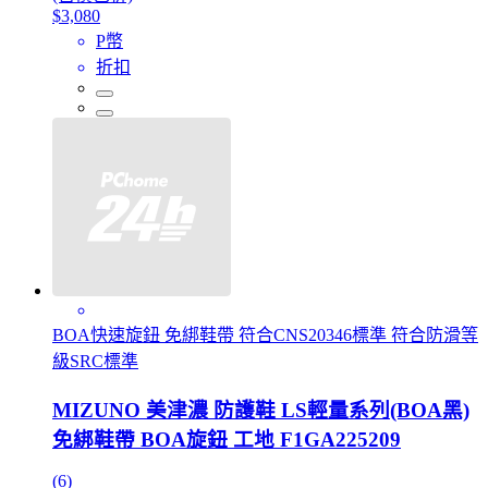
$3,080
P幣
折扣
BOA快速旋鈕 免綁鞋帶 符合CNS20346標準 符合防滑等
級SRC標準
MIZUNO 美津濃 防護鞋 LS輕量系列(BOA黑)
免綁鞋帶 BOA旋鈕 工地 F1GA225209
(6)