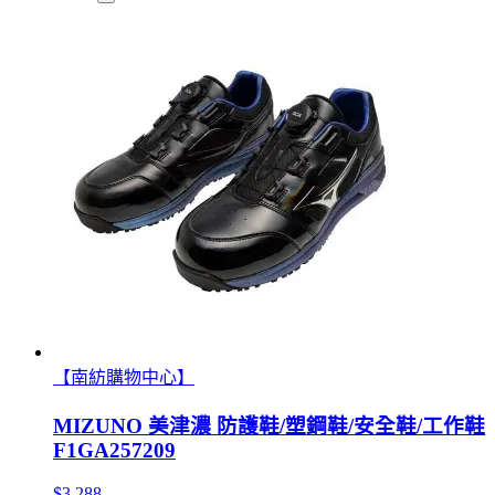
【南紡購物中心】
MIZUNO 美津濃 防護鞋/塑鋼鞋/安全鞋/工作鞋
F1GA257209
$3,288