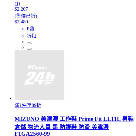
(1)
$2,207
(售價已折)
$2,480
P幣
折扣
滿1件享89折
MIZUNO 美津濃 工作鞋 Prime Fit LL11L 男鞋
倉儲 物流人員 黑 防護鞋 防滑 美津濃
F1GA2560-99