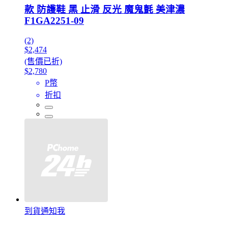
款 防護鞋 黑 止滑 反光 魔鬼氈 美津濃
F1GA2251-09
(2)
$2,474
(售價已折)
$2,780
P幣
折扣
到貨通知我