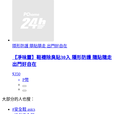
隱形防護 隨貼隨走 出門好自在
【凈味靈】鞋襪除臭貼30入 隱形防護 隨貼隨走
出門好自在
$350
P幣
大部分的人也搜：
#安全鞋 asics