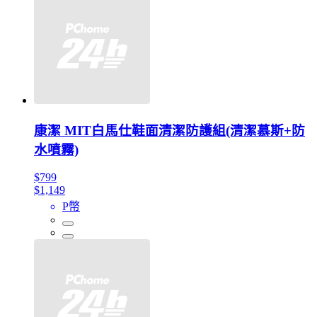
康潔 MIT白馬仕鞋面清潔防護組(清潔慕斯+防
水噴霧)
$799
$1,149
P幣