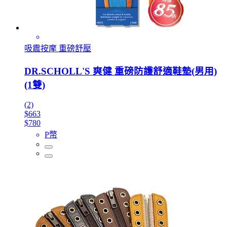
吸震按摩 重磅舒壓
DR.SCHOLL'S 爽健 重磅防護舒適鞋墊(男用)
(1雙)
(2)
$663
$780
P幣