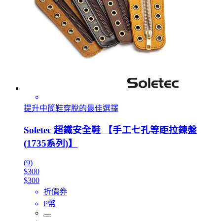
提升中筒鞋穿脫的最佳選擇
Soletec 超鐵安全鞋 【手工七孔等距拉鍊盤
(1735系列)】
(9)
$300
$300
折價券
P幣