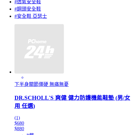
#透氣安全鞋
#鋼頭安全鞋
#安全鞋 亞瑟士
下半身關節僵硬 無痛無憂
DR.SCHOLL'S 爽健 健力防護機能鞋墊 (男/女
用 任選)
(1)
$680
$880