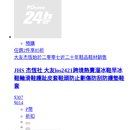
預購
任選2件享85折
大友杰恆始於二零零七近二十年鞋品鞋材銷售
JHS 杰恆社 大友los2421跨境熱賣溜冰鞋早冰
鞋輪滑鞋護趾皮套鞋頭防止劃傷防刮防護墊鞋
套
$307
$614
P幣
折扣