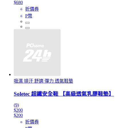
$680
折價券
P幣
吸濕 排汗 舒適 彈力 透氣鞋墊
Soletec 超鐵安全鞋 【高級透氣乳膠鞋墊】
(9)
$200
$200
折價券