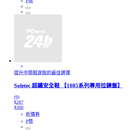
P幣
提升中筒鞋穿脫的最佳選擇
Soletec 超鐵安全鞋 【1085系列專用拉鍊盤】
(9)
$287
$300
折價券
P幣