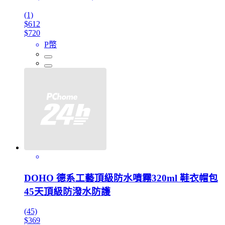
(1)
$612
$720
P幣
DOHO 德系工藝頂級防水噴霧320ml 鞋衣帽包
45天頂級防潑水防護
(45)
$369