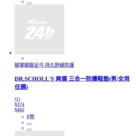
腳掌腳跟足弓 持久舒緩防護
DR.SCHOLL'S 爽健 三合一防護鞋墊(男/女用
任選)
(1)
$374
$460
P幣