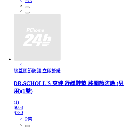
P幣
膝蓋關節防護 立即舒緩
DR.SCHOLL'S 爽健 舒緩鞋墊-膝關節防護 (男
用)(1雙)
(1)
$663
$780
P幣