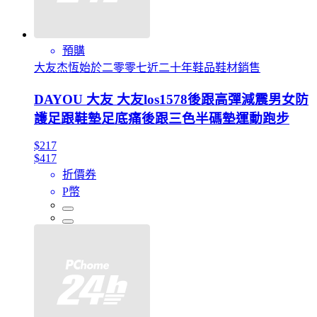
預購
大友杰恆始於二零零七近二十年鞋品鞋材銷售
DAYOU 大友 大友los1578後跟高彈減震男女防
護足跟鞋墊足底痛後跟三色半碼墊運動跑步
$217
$417
折價券
P幣