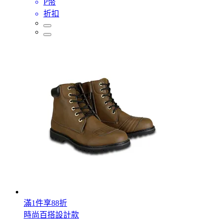
P幣
折扣
滿1件享88折
時尚百搭設計款