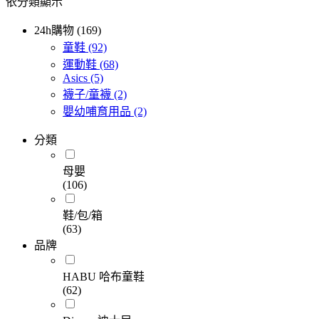
依分類顯示
24h購物 (169)
童鞋
(92)
運動鞋
(68)
Asics
(5)
襪子/童襪
(2)
嬰幼哺育用品
(2)
分類
母嬰
(106)
鞋/包/箱
(63)
品牌
HABU 哈布童鞋
(62)