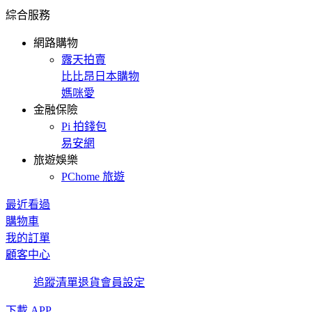
綜合服務
網路購物
露天拍賣
比比昂日本購物
媽咪愛
金融保險
Pi 拍錢包
易安網
旅遊娛樂
PChome 旅遊
最近看過
購物車
我的訂單
顧客中心
追蹤清單
退貨
會員設定
下載 APP