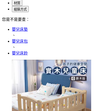
材質
組裝方式
您是不是要查：
嬰兒床墊
、
嬰兒床包
、
嬰兒床鈴