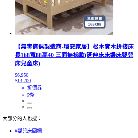
【無毒傢俱製造商-環安家居】松木實木拼接床
長168寬88高40 三面無梯款(延伸床床邊床嬰兒
床兒童床)
$6,950
$13,200
折價券
P幣
大部分的人也搜：
#嬰兒床圍欄