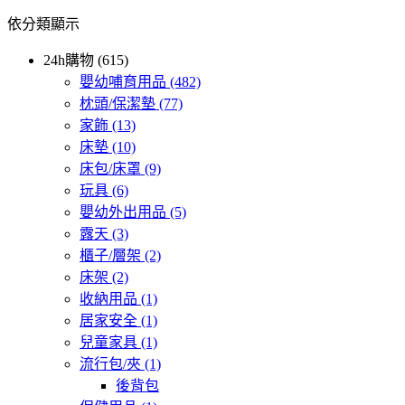
依分類顯示
24h購物 (615)
嬰幼哺育用品
(482)
枕頭/保潔墊
(77)
家飾
(13)
床墊
(10)
床包/床罩
(9)
玩具
(6)
嬰幼外出用品
(5)
露天
(3)
櫃子/層架
(2)
床架
(2)
收納用品
(1)
居家安全
(1)
兒童家具
(1)
流行包/夾
(1)
後背包