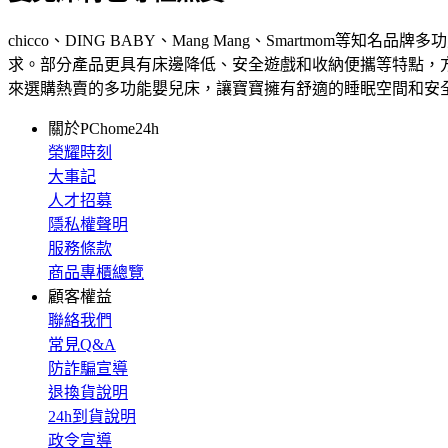
chicco、DING BABY、Mang Mang、Smart
求。部分產品更具有床邊降低、安全遊戲和收納便攜等特點，
來選購熱賣的多功能嬰兒床，讓寶寶擁有舒適的睡眠空間和安
關於PChome24h
榮耀時刻
大事記
人才招募
隱私權聲明
服務條款
商品專櫃總覽
顧客權益
聯絡我們
常見Q&A
防詐騙宣導
退換貨說明
24h到貨說明
政令宣導