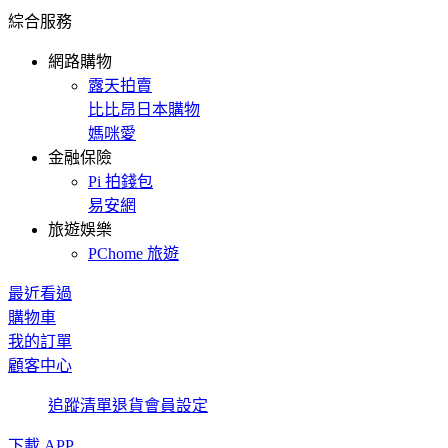
綜合服務
網路購物
露天拍賣
比比昂日本購物
媽咪愛
金融保險
Pi 拍錢包
易安網
旅遊娛樂
PChome 旅遊
最近看過
購物車
我的訂單
顧客中心
追蹤清單
退貨
會員設定
下載 APP