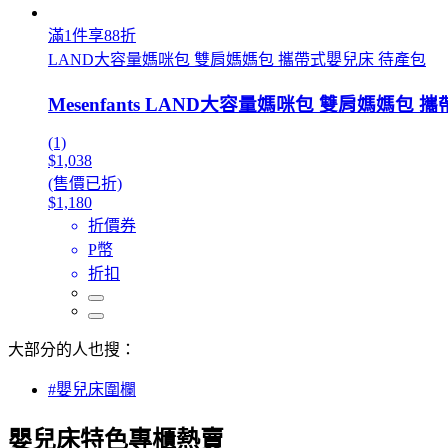
滿1件享88折
LAND大容量媽咪包 雙肩媽媽包 攜帶式嬰兒床 待產包
Mesenfants LAND大容量媽咪包 雙肩媽媽包
(1)
$1,038
(售價已折)
$1,180
折價券
P幣
折扣
大部分的人也搜：
#嬰兒床圍欄
嬰兒床特色專櫃熱賣