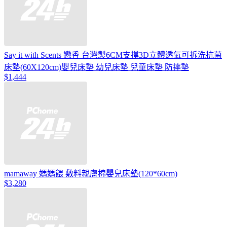
Say it with Scents 戀香 台灣製6CM支撐3D立體透氣可拆洗抗菌
床墊(60X120cm)嬰兒床墊 幼兒床墊 兒童床墊 防摔墊
$1,444
mamaway 媽媽餵 敷料親膚棉嬰兒床墊(120*60cm)
$3,280