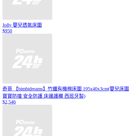
Jolly 嬰兒透氣床圍
$950
奇哥 【bimbidreams】竹纖有機棉床圍 195x40x3cm(嬰兒床圍
寶寶防撞 安全防護 床邊護欄 西班牙製)
$2,546