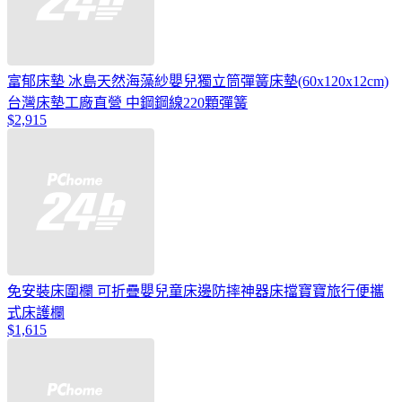
富郁床墊 冰島天然海藻紗嬰兒獨立筒彈簧床墊(60x120x12cm)
台灣床墊工廠直營 中鋼鋼線220顆彈簧
$2,915
免安裝床圍欄 可折疊嬰兒童床邊防摔神器床擋寶寶旅行便攜
式床護欄
$1,615