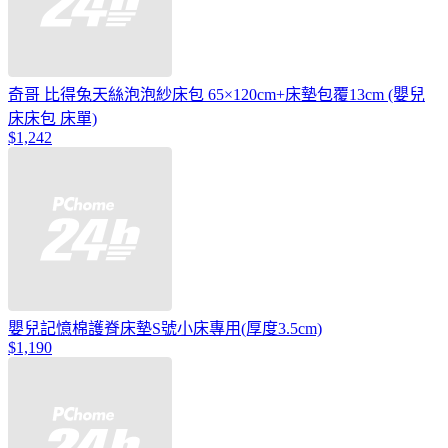
奇哥 比得兔天絲泡泡紗床包 65×120cm+床墊包覆13cm (嬰兒
床床包 床單)
$1,242
嬰兒記憶棉護脊床墊S號小床專用(厚度3.5cm)
$1,190