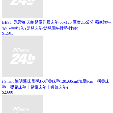
BEST 貝思特 天絲兒童乳膠床墊 60x120 厚度2.5公分 獨家贈午
安小抱枕1入 (嬰兒床墊/幼兒園午睡墊/睡袋)
$1,501
i-Smart 聰明媽咪 嬰兒床折疊床墊120x60cm(加厚8cm｜摺疊床
墊｜嬰兒床墊｜兒童床墊｜透氣床墊)
$2,600