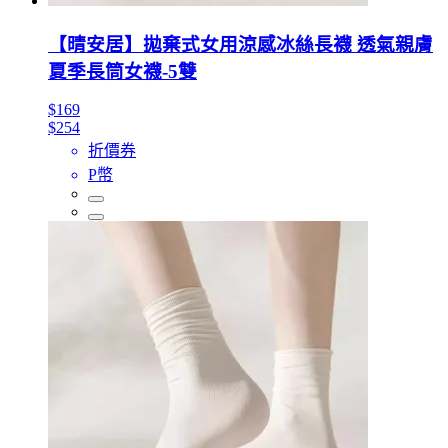
【晴安居】拋棄式女用涼感冰絲長襪 透氣親膚
夏季長筒女襪-5雙
$169
$254
折價券
P幣