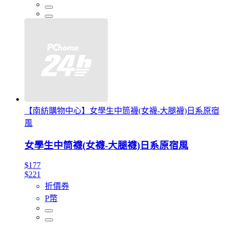
【南紡購物中心】女學生中筒襪(女襪-大腿襪)日系原宿
風
女學生中筒襪(女襪-大腿襪)日系原宿風
$177
$221
折價券
P幣