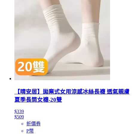
【晴安居】拋棄式女用涼感冰絲長襪 透氣親膚
夏季長筒女襪-20雙
$339
$509
折價券
P幣