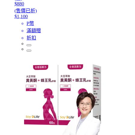
$880
(售價已折)
$1,100
P幣
滿額贈
折扣