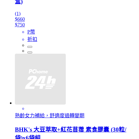
盒)
(1)
$660
$750
P幣
折扣
熟齡女力補給，舒適度過轉變期
BHK's 大豆萃取+紅花苜蓿 素食膠囊 (30粒/
袋)x6袋組