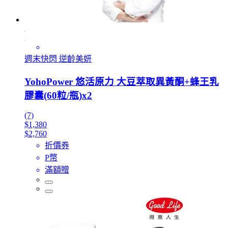
週末快閃 逆齡美妍
YohoPower 悠活原力 大豆萃取異黃酮+蜂王乳
膠囊(60粒/瓶)x2
(7)
$1,380
$2,760
折價券
P幣
滿額贈