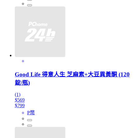
Good Life 得意人生 芝麻素+大豆異黃酮 (120
錠/瓶)
(1)
$569
$799
P幣