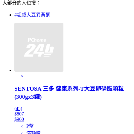
大部分的人也搜：
#超威大豆異黃酮
SENTOSA 三多 健康系列-T大豆卵磷脂顆粒
(300gx3罐)
(45)
$807
$960
P幣
滿額贈