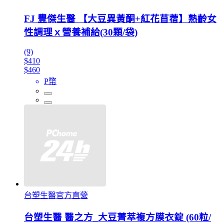
FJ 豐傑生醫 【大豆異黃酮+紅花苜蓿】熟齡女
性調理ｘ營養補給(30顆/袋)
(9)
$410
$460
P幣
台塑生醫官方直營
台塑生醫 醫之方_大豆菁萃複方膜衣錠 (60粒/