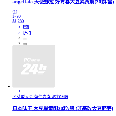
angel lala 天使娜拉 好青春大豆異黃酮(30顆/盒)
(1)
$790
$1,280
P幣
折扣
胚芽型大豆 留住青春 魅力無限
日本味王 大豆異黃酮30粒/瓶 (非基改大豆胚芽)