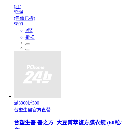
(21)
$764
(售價已折)
$899
P幣
折扣
滿3300折300
台塑生醫官方直營
台塑生醫 醫之方_大豆菁萃複方膜衣錠 (60粒/