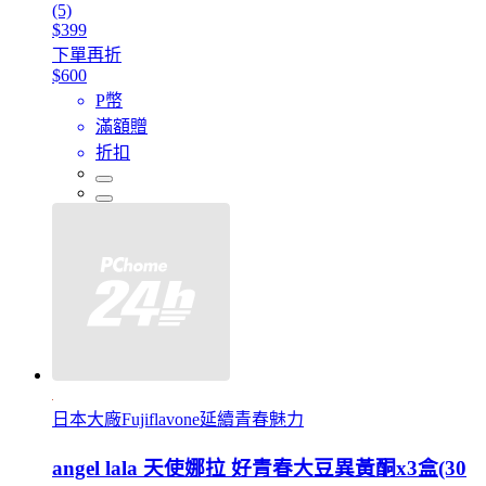
(5)
$399
下單再折
$600
P幣
滿額贈
折扣
日本大廠Fujiflavone延續青春魅力
angel lala 天使娜拉 好青春大豆異黃酮x3盒(30