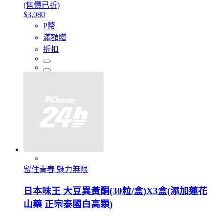
(售價已折)
$3,080
P幣
滿額贈
折扣
留住青春 魅力無限
日本味王 大豆異黃酮(30粒/盒)X3盒(添加蓮花
山藥 正宗泰國白高顆)