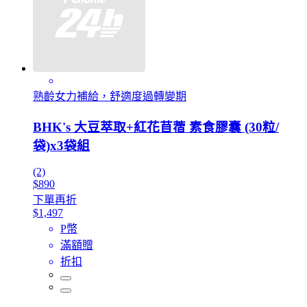
熟齡女力補給，舒適度過轉變期
BHK's 大豆萃取+紅花苜蓿 素食膠囊 (30粒/
袋)x3袋組
(2)
$890
下單再折
$1,497
P幣
滿額贈
折扣