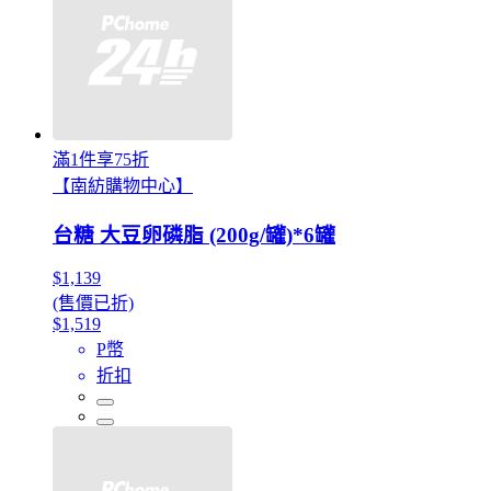
滿1件享75折
【南紡購物中心】
台糖 大豆卵磷脂 (200g/罐)*6罐
$1,139
(售價已折)
$1,519
P幣
折扣