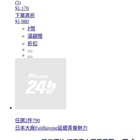
(5)
$1,170
下單再折
$1,980
P幣
滿額贈
折扣
任選2件790
日本大廠Fujiflavone延續青春魅力