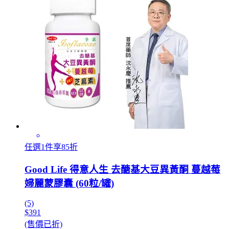
任選1件享85折
Good Life 得意人生 去醣基大豆異黃酮 蔓越莓
婦麗蒙膠囊 (60粒/罐)
(5)
$391
(售價已折)