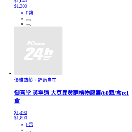
$1,040
$1,300
P幣
優雅熟齡、舒適自在
御熹堂 芙寧適 大豆異黄酮植物膠囊(60顆/盒)x1
盒
$1,490
$1,890
P幣