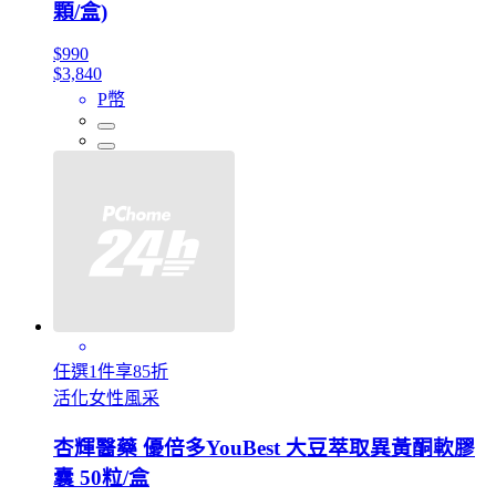
顆/盒)
$990
$3,840
P幣
任選1件享85折
活化女性風采
杏輝醫藥 優倍多YouBest 大豆萃取異黃酮軟膠
囊 50粒/盒