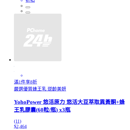
折扣
滿1件享8折
嚴選優質蜂王乳 逆齡美妍
YohoPower 悠活原力 悠活大豆萃取異黃酮+蜂
王乳膠囊(60粒/瓶) x3瓶
(11)
$2,464