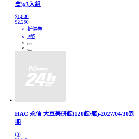
盒)x3入組
$1,800
$2,250
折價券
P幣
HAC 永信 大豆美研錠(120錠/瓶)-2027/04/30到
期
(3)