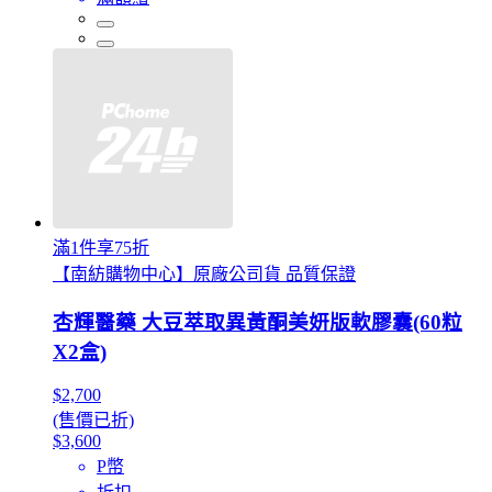
滿1件享75折
【南紡購物中心】原廠公司貨 品質保證
杏輝醫藥 大豆萃取異黃酮美妍版軟膠囊(60粒
X2盒)
$2,700
(售價已折)
$3,600
P幣