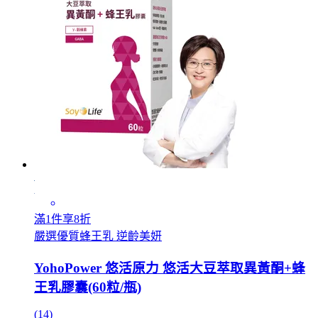
滿1件享8折
嚴選優質蜂王乳 逆齡美妍
YohoPower 悠活原力 悠活大豆萃取異黃酮+蜂
王乳膠囊(60粒/瓶)
(14)