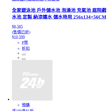
全家遊泳池 戶外儲水池 泡澡池 充氣池 庭院戲
水池 定製 納涼嬉水 儲水待用 256x134×56CM
$8,585
(售價已折)
$10,599
P幣
折扣
預購
滿190享81折