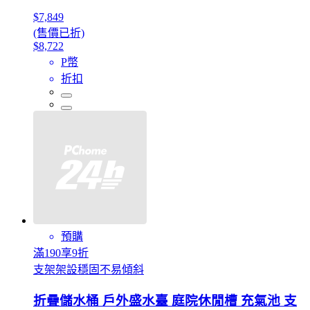
$7,849
(售價已折)
$8,722
P幣
折扣
預購
滿190享9折
支架架設穩固不易傾斜
折疊儲水桶 戶外盛水臺 庭院休閒槽 充氣池 支