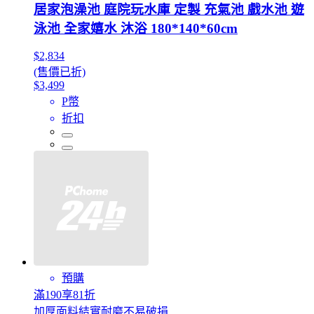
居家泡澡池 庭院玩水庫 定製 充氣池 戲水池 遊
泳池 全家嬉水 沐浴 180*140*60cm
$2,834
(售價已折)
$3,499
P幣
折扣
預購
滿190享81折
加厚面料結實耐磨不易破損