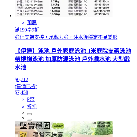
預購
滿190享9折
強化支架支撐，承載力強，注水後穩定不易變形
【伊達】泳池 戶外家庭泳池 3米庭院支架泳池
帶樓梯泳池 加厚防漏泳池 戶外戲水池 大型戲
水池
$6,712
(售價已折)
$7,458
P幣
折扣