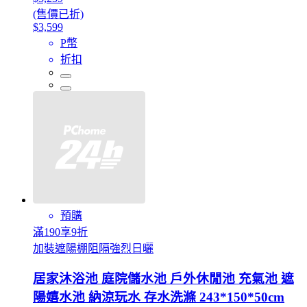
(售價已折)
$3,599
P幣
折扣
預購
滿190享9折
加裝遮陽棚阻隔強烈日曬
居家沐浴池 庭院儲水池 戶外休閒池 充氣池 遮
陽嬉水池 納涼玩水 存水洗滌 243*150*50cm