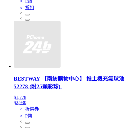
P幣
折扣
BESTWAY 【南紡購物中心】 推土機充氣球池
52278 (附25顆彩球)
$1,778
$2,930
折價券
P幣