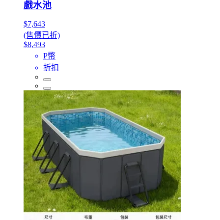
戲水池
$7,643
(售價已折)
$8,493
P幣
折扣