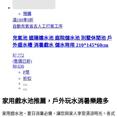
預購
滿190享9折
自動充氣省去人工打氣工序
充氣池 遮陽嬉水池 庭院儲水池 別墅休閒池 戶
外盛水槽 消暑戲水 儲水待用 210*145*60cm
$7,772
(售價已折)
$8,636
P幣
折扣
家用戲水池推薦，戶外玩水消暑樂趣多
家用戲水池，夏日消暑必備，讓您與家人享受清涼時光。各式