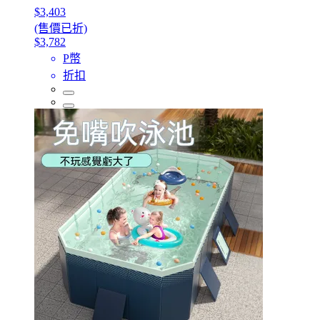
$3,403
(售價已折)
$3,782
P幣
折扣