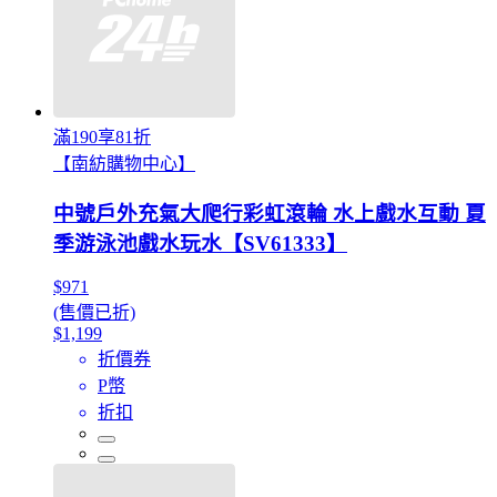
滿190享81折
【南紡購物中心】
中號戶外充氣大爬行彩虹滾輪 水上戲水互動 夏
季游泳池戲水玩水【SV61333】
$971
(售價已折)
$1,199
折價券
P幣
折扣