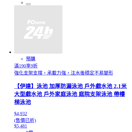
預購
滿190享9折
強化支架支撐，承載力強，注水後穩定不易變形
【伊達】泳池 加厚防漏泳池 戶外戲水池 2.1米
大型戲水池 戶外家庭泳池 庭院支架泳池 帶樓
梯泳池
$4,932
(售價已折)
$5,481