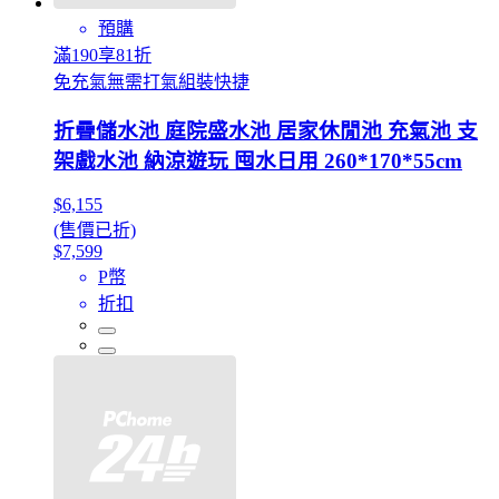
預購
滿190享81折
免充氣無需打氣組裝快捷
折疊儲水池 庭院盛水池 居家休閒池 充氣池 支
架戲水池 納涼遊玩 囤水日用 260*170*55cm
$6,155
(售價已折)
$7,599
P幣
折扣