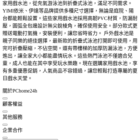
家用戲水池，從充氣游泳池到折疊式泳池，滿足不同需求。
YIMI依米、伊達等品牌提供多種尺寸選擇，無論是庭院、陽
台都能輕鬆設置。這些家用戲水池採用高韌PVC材質，防漏耐
壓，圓弧全包邊設計無尖銳棱角，確保使用安全。部分款式更
贈送電動打氣機，安裝便利，讓您省時省力。 戶外戲水池是
親子同樂的絕佳選擇，最新款的折疊式泳池打開即可使用，用
完可折疊壓縮，不佔空間。還有帶樓梯的加厚防漏泳池，方便
進出，讓全家大小都能盡情玩水。這些熱門泳池不僅適合兒
童，成人也能在其中享受玩水樂趣。現在選購家用戲水池，享
有多重優惠促銷，人氣商品不容錯過，讓您輕鬆打造專屬的夏
日戲水天堂。
關於PChome24h
顧客權益
其他服務
企業合作