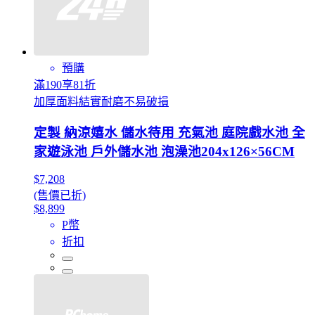
預購
滿190享81折
加厚面料結實耐磨不易破損
定製 納涼嬉水 儲水待用 充氣池 庭院戲水池 全
家遊泳池 戶外儲水池 泡澡池204x126×56CM
$7,208
(售價已折)
$8,899
P幣
折扣