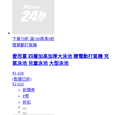
下單79折 滿190再享9折
贈電動打氣機
愛而富 四層加高加厚大泳池 贈電動打氣機 充
氣泳池 兒童泳池 大型泳池
$1,438
(售價已折)
$2,024
折價券
P幣
折扣