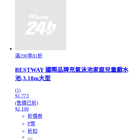
滿190享81折
BESTWAY 國際品牌充氣泳池家庭兒童戲水
池-3.18m大型
(1)
$1,773
(售價已折)
$2,190
折價券
P幣
折扣