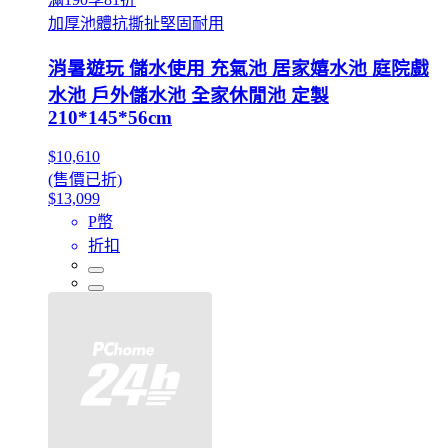
加厚池體抗撕扯堅固耐用
消暑遊玩 儲水使用 充氣池 居家嬉水池 庭院戲
水池 戶外儲水池 全家休閒池 定製
210*145*56cm
$10,610
(售價已折)
$13,099
P幣
折扣