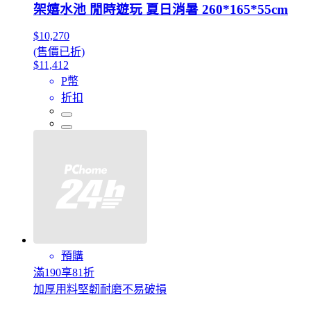
架嬉水池 閒時遊玩 夏日消暑 260*165*55cm
$10,270
(售價已折)
$11,412
P幣
折扣
預購
滿190享81折
加厚用料堅韌耐磨不易破損