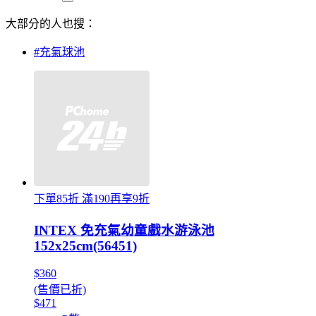
大部分的人也搜：
#充氣球池
下單85折 滿190再享9折
INTEX 免充氣幼童戲水游泳池
152x25cm(56451)
$360
(售價已折)
$471