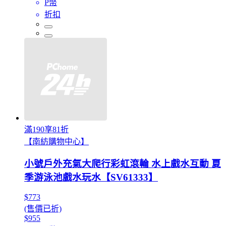
P幣
折扣
滿190享81折
【南紡購物中心】
小號戶外充氣大爬行彩虹滾輪 水上戲水互動 夏
季游泳池戲水玩水【SV61333】
$773
(售價已折)
$955