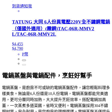
到貨通知我
TATUNG 大同 6人份異電壓220V全不鏽鋼電鍋
（僅國外適用）(霧鋼)TAC-06R-MMV2
L/TAC-06R-MMV2L
$4,455
$4,790
P幣
電鍋蒸盤與電鍋配件，烹飪好幫手
電鍋蒸盤，是廚房不可或缺的電鍋蒸盤配件，讓您輕鬆料理多
樣美食。無論是6人份還是10人份電鍋，電鍋蒸盤都能完美適
用，更可分層同時加熱，大大提升烹飪效率。搭配電鍋加高
蓋，一次蒸煮多道菜餚，省時又便利。電鍋蒸盤採用304不鏽
鋼材質，安全耐用，是您廚房的理想選擇。電鍋蒸盤不僅提升