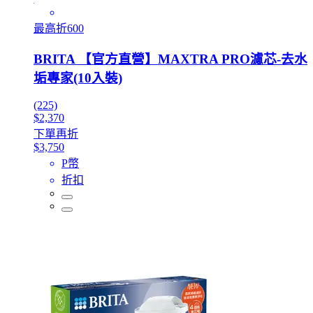
最高折600
BRITA 【官方直營】MAXTRA PRO濾芯-去水
垢專家(10入裝)
(225)
$2,370
下單再折
$3,750
P幣
折扣