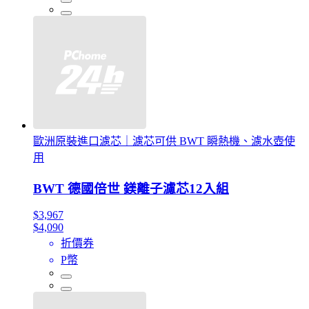
歐洲原裝進口濾芯｜濾芯可供 BWT 瞬熱機、濾水壺使
用
BWT 德國倍世 鎂離子濾芯12入組
$3,967
$4,090
折價券
P幣