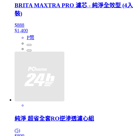
BRITA MAXTRA PRO 濾芯 - 純淨全效型 (4入
裝)
$888
$1,400
P幣
純淨 超省全套RO逆滲透濾心組
(5)
$899