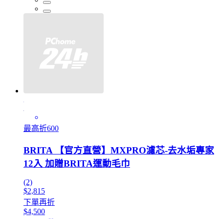
最高折600
BRITA 【官方直營】MXPRO濾芯-去水垢專家
12入 加贈BRITA運動毛巾
(2)
$2,815
下單再折
$4,500