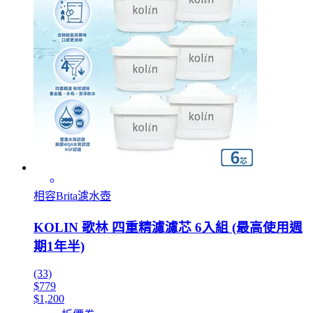
相容Brita濾水壺
KOLIN 歌林 四重精濾濾芯 6入組 (最高使用週
期1年半)
(33)
$779
$1,200