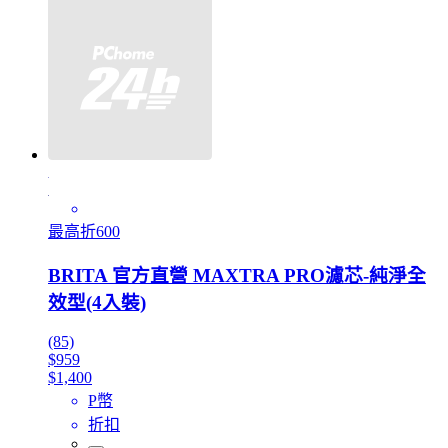
最高折600
BRITA 官方直營 MAXTRA PRO濾芯-純淨全
效型(4入裝)
(85)
$959
$1,400
P幣
折扣