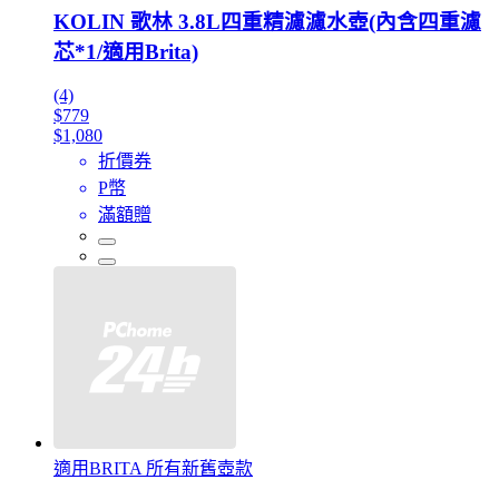
KOLIN 歌林 3.8L四重精濾濾水壺(內含四重濾
芯*1/適用Brita)
(4)
$779
$1,080
折價券
P幣
滿額贈
適用BRITA 所有新舊壺款