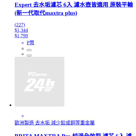
Expert 去水垢濾芯 6入 濾水壺皆適用 原裝平輸
(新一代取代maxtra plus)
(227)
$1,344
$1,799
P幣
歐洲製造 去水垢 減少鉛或銅等重金屬