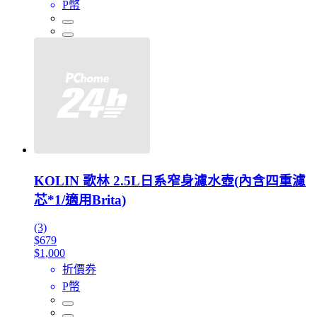
P幣
KOLIN 歌林 2.5L日系窄身濾水壺(內含四重濾
芯*1/適用Brita)
(3)
$679
$1,000
折價券
P幣