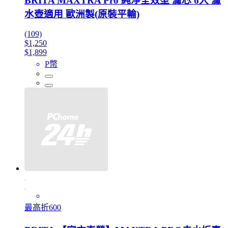
BRITA MAXTRA Pro 純淨全效型 濾芯 6入 濾
水壺適用 歐洲製(原裝平輸)
(109)
$1,250
$1,899
P幣
最高折600