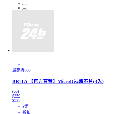
最高折600
BRITA 【官方直營】MicroDisc濾芯片(3入)
(60)
$359
$535
P幣
折扣