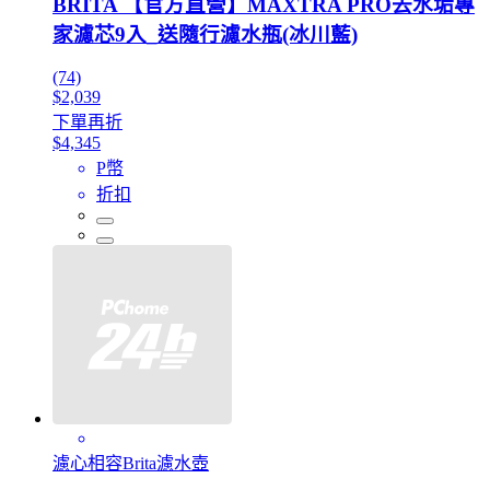
BRITA 【官方直營】MAXTRA PRO去水垢專
家濾芯9入_送隨行濾水瓶(冰川藍)
(74)
$2,039
下單再折
$4,345
P幣
折扣
濾心相容Brita濾水壺