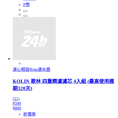
P幣
濾心相容Brita濾水壺
KOLIN 歌林 四重精濾濾芯 4入組 (最高使用週
期320天)
(21)
$599
$800
折價券