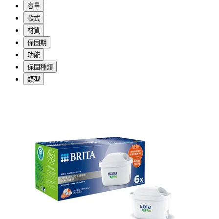
容量
款式
材質
保固期
功能
保固種類
類型