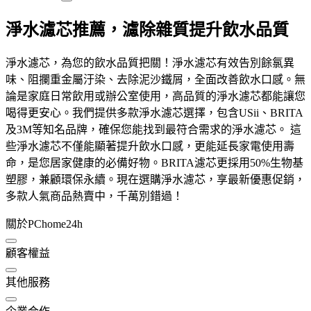
淨水濾芯推薦，濾除雜質提升飲水品質
淨水濾芯，為您的飲水品質把關！淨水濾芯有效告別餘氯異
味、阻攔重金屬汙染、去除泥沙鐵屑，全面改善飲水口感。無
論是家庭日常飲用或辦公室使用，高品質的淨水濾芯都能讓您
喝得更安心。我們提供多款淨水濾芯選擇，包含USii、BRITA
及3M等知名品牌，確保您能找到最符合需求的淨水濾芯。 這
些淨水濾芯不僅能顯著提升飲水口感，更能延長家電使用壽
命，是您居家健康的必備好物。BRITA濾芯更採用50%生物基
塑膠，兼顧環保永續。現在選購淨水濾芯，享最新優惠促銷，
多款人氣商品熱賣中，千萬別錯過！
關於PChome24h
顧客權益
其他服務